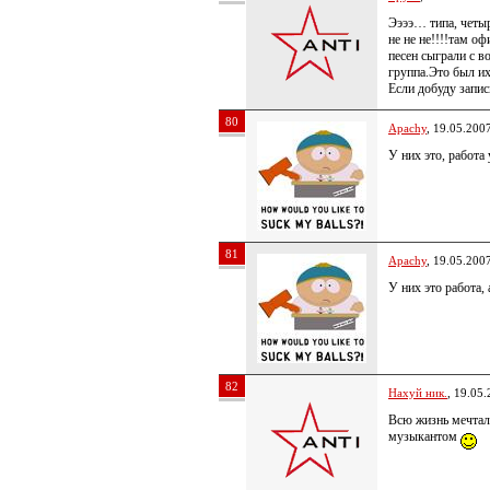
Ээээ… типа, четы
не не не!!!!там о
песен сыграли с в
группа.Это был их
Если добуду запис
80
Apachy
, 19.05.200
У них это, работа
81
Apachy
, 19.05.200
У них это работа, 
82
Нахуй ник.
, 19.05
Всю жизнь мечтал
музыкантом