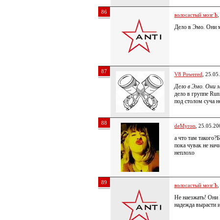
86
волосастый мозгЪ
,
Дело в Эмо. Они 
87
V8 Powered
, 25.05
Дело в Эмо. Они
дело в группе Run
под столом суча
88
deMyron
, 25.05.20
а что там такого?
пока чувак не начи
неплохо
89
волосастый мозгЪ
,
Не наезжать! Они 
надежда вырасти 