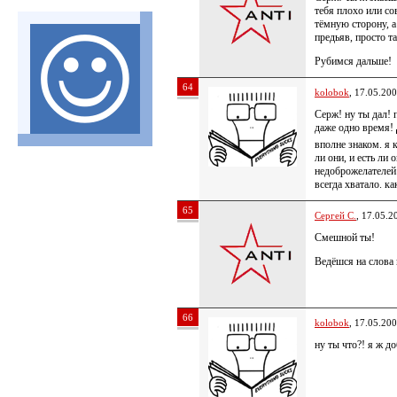
тебя плохо или со
тёмную сторону, а
предьяв, просто 
Рубимся дальше!
64
kolobok
, 17.05.20
Серж! ну ты дал! 
даже одно время!
вполне знаком. я 
ли они, и есть ли 
недоброжелателей 
всегда хватало. к
65
Сергей С.
, 17.05.2
Смешной ты!
Ведёшся на слова
66
kolobok
, 17.05.20
ну ты что?! я ж 