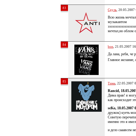
83
Сруль
, 20.05.2007
Всю жизнь мечтал
музыкантом
эээээээээээээээээ
мечтал,но облом 
84
bon
, 21.05.2007 16
Да лана, ребя, че 
Главное желание, 
85
Тима
, 22.05.2007 
Rancid, 18.05.200
Дима прав! я могу
как происходит эт
seKo, 18.05.2007 
дружок) куеть мо
Советую перечитат
именно это я име
и дело сааавсем не