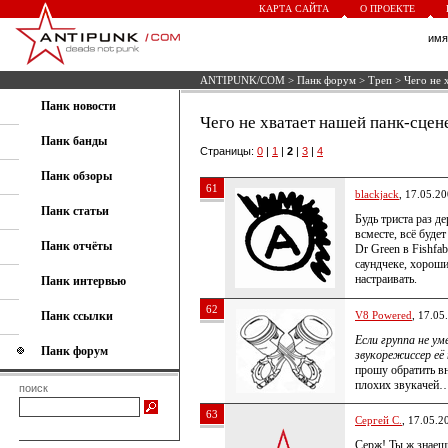
КАРТА САЙТА
О ПРОЕКТЕ
им
ANTIPUNK/COM
>
Панк форум
>
Треп
> Чего не 
Панк новости
Чего не хватает нашей панк-сцен
Панк банды
Страницы:
0
|
1
|
2
|
3
|
4
Панк обзоры
61
blackjack
, 17.05.2
Панк статьи
Будь триста раз д
всместе, всё будет
Панк отчёты
Dr Green в Fishfab
саундчеке, хороши
настраивать.
Панк интервью
62
Панк ссылки
V8 Powered
, 17.05
Если группа не у
Панк форум
звукорежиссер её
прошу обратить вн
плохих звукачей
поиск
63
Сергей С.
, 17.05.2
Серж! Ты ж знаешь