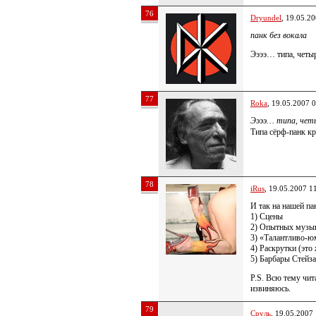
76
Dryundel
, 19.05.2
панк без вокала
Ээээ… типа, четы
77
Roka
, 19.05.2007 
Ээээ… типа, чет
Типа сёрф-панк к
78
iRus
, 19.05.2007 1
И так на нашей пан
1) Сцены
2) Опытных музы
3) «Талантливо-ю
4) Раскрутки (это
5) Барбары Стейзан
P.S. Всю тему чита
извиняюсь.
79
Сруль
, 19.05.2007