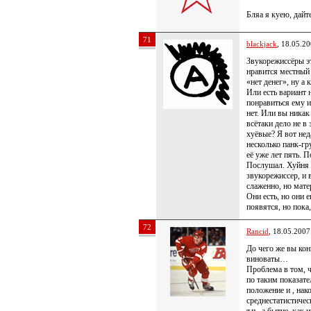
Бляа я куею, дайт
71
blackjack
, 18.05.2
Звукорежиссёры эт
нравится местный
«нет денег», ну а
Или есть вариант 
понравиться ему и
нет. Или вы никак
всётаки дело не в
хуёвые? Я вот нед
несколько панк-гр
её уже лет пять. 
Послушал. Хуйня 
звукорежиссер, и 
слаженно, но мате
Они есть, но они 
появятся, но пока,
72
Rancid
, 18.05.2007
До чего же вы кон
виноваты…
Проблема в том, ч
по таким показате
положение и , нак
среднестатистичес