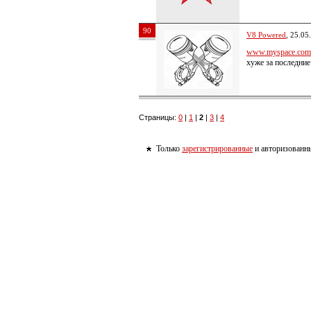
90
V8 Powered
, 25.05
www.myspace.com/
хуже за последние
Страницы:
0
|
1
|
2
|
3
|
4
Только
зарегистрированные
и авторизованны