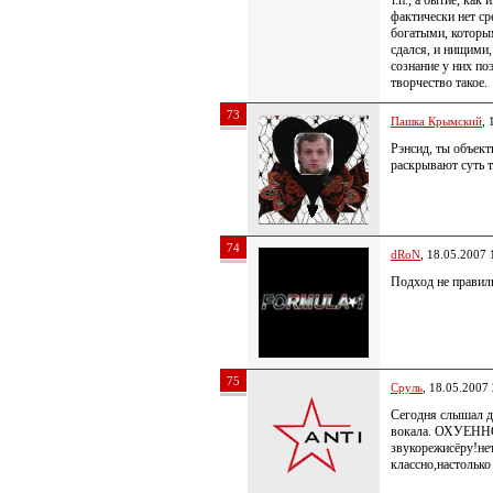
т.п., а бытие, как
фактически нет ср
богатыми, которым
сдался, и нищими,
сознание у них по
творчество такое.
73
Пашка Крымский
, 
Рэнсид, ты объект
раскрывают суть т
74
dRoN
, 18.05.2007 
Подход не правил
75
Сруль
, 18.05.2007
Сегодня слышал д
вокала. ОХУЕННО!!
звукорежисёру!нет
классно,настолько