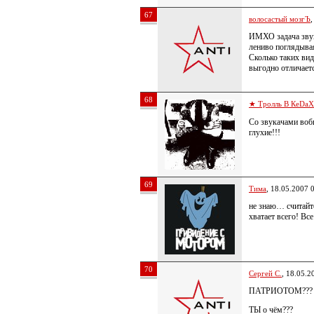
67
волосастый мозгЪ
,
ИМХО задача звуко
лениво поглядывая 
Сколько таких вид
выгодно отличает
68
★ Тролль В КеDa
Со звукачами вобщ
глухие!!!
69
Тима
, 18.05.2007 
не знаю… считайте
хватает всего! Вс
70
Сергей С.
, 18.05.2
ПАТРИОТОМ???
ТЫ о чём???