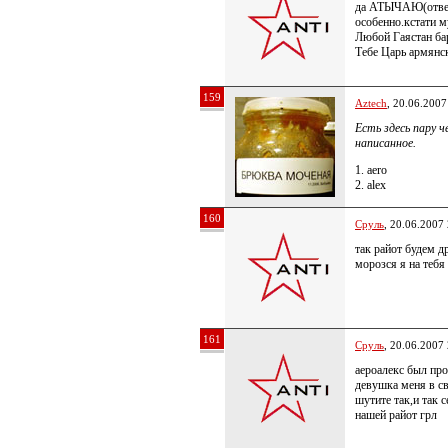
да АТЫЧАЮ(отвеч
особенно.кстати м
Любой Гаястан ба
Тебе Царь армянс
159
Aztech
, 20.06.2007
Есть здесь пару 
написанное.
1. aero
2. alex
160
Сруль
, 20.06.2007
так райот будем д
морозся я на тебя
161
Сруль
, 20.06.2007
аероалекс был про
девушка меня в с
шутите так,и так 
нашей райот грл