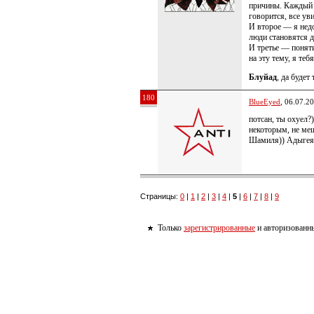
причины. Каждый с
говорится, все ув
И второе — я недо
люди становятся 
И третье — понят
на эту тему, я теб
Блуйад
, да будет
180
BlueEyed
, 06.07.2
потсан, ты охуел?)
некоторым, не меш
Шамиля)) Адыгея
Страницы:
0
|
1
|
2
|
3
|
4
|
5
|
6
|
7
|
8
|
9
Только
зарегистрированные
и авторизованны