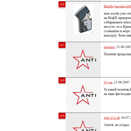
166
Randle [москов хОй
так когда уже в
на НофХ приедешь 
собираешься поеха
августе, то в Кры
солнышки и море. 
выезде)). Хотя на
167
noname
, 21.06.200
Пазитив продолжа
168
Сруль
, 21.06.2007
Та какой позитив,
на панк фесте,как
169
sick of it all
, 04.07
Aztech, не угадал.