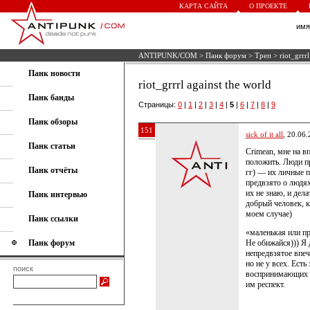
КАРТА САЙТА
О ПРОЕКТЕ
им
ANTIPUNK/COM
>
Панк форум
>
Треп
> riot_grrrl
Панк новости
riot_grrrl against the world
Панк банды
Страницы:
0
|
1
|
2
|
3
|
4
|
5
|
6
|
7
|
8
|
9
Панк обзоры
151
sick of it all
, 20.06
Панк статьи
Crimean, мне на в
положить. Люди п
Панк отчёты
гг) — их личные 
предвзято о людях
их не знаю, и дел
Панк интервью
добрый человек, к
моем случае)
Панк ссылки
«маленькая или пр
Панк форум
Не обижайся))) Я 
непредвзятое впеч
но не у всех. Есть
поиск
воспринимающих н
им респект.