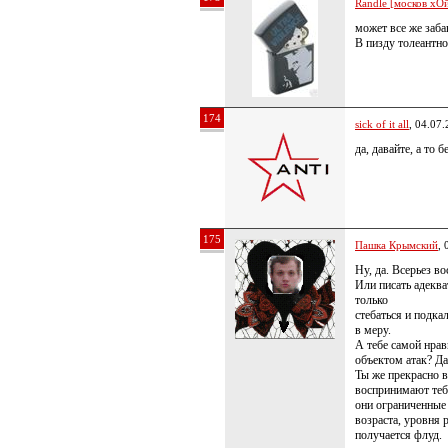
Randle [москов хОй
может все же заба
В пизду толеантно
174
sick of it all
, 04.07
да, давайте, а то 
175
Пашка Крымский
, 
Ну, да. Всерьез в
Или писать адеква
только
стебаться и подка
в меру.
А тебе самой нрав
объектом атак? Да
Ты же прекрасно в
воспринимают тебя
они ограниченные
возраста, уровня р
получается флуд.