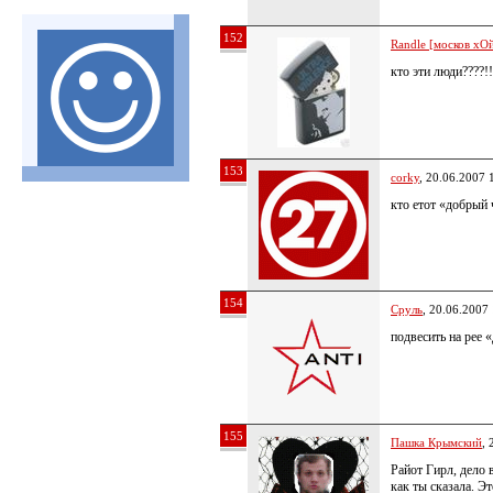
152
Randle [москов хОй
кто эти люди????!!
153
corky
, 20.06.2007 
кто етот «добрый 
154
Сруль
, 20.06.2007
подвесить на рее 
155
Пашка Крымский
, 
Райот Гирл, дело 
как ты сказала. Э