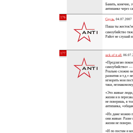
Банить, конечно, 
антипанке через с
176
Сруль
, 04.07.2007
Паша ты жесток!н
самоубийство тяж
Райот не слушай и
177
sick of it all
, 06.07
«Предлагаю покон
самоубийство» — 
Реально сложно ме
развития и т.д.» 
игнорить мои пост
таки, незнакомому
«Это живые люди, 
жизни и в пересак
не поверишь, я то
антипанка, «обща
«Их даже можно п
они живые. Разве 
жизни не поверю.
«И по постам и к