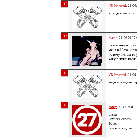
162
V8 Powered
, 21.06
я неадекватен. не 
163
blame
, 21.06.2007 
да маленькая прос
меня в 13 тоже гн
почему. потом то 
какую чушь несла.
164
V8 Powered
, 21.06
эйджизм однако п
165
corky
, 21.06.2007 
blame
неувсех савсем
101er
сексизм туда же