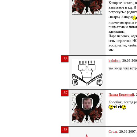
Которые, кстати, 
выпивают и т.д. И
встречусь с радос
гитарку Рэндла
и комментариям т
внимательно чита
адекватны.
Пара человек, ад
есть, вероятно.
восприятие, чтоб
мы.
156
kolobok
, 20.06.20
так когда уже вст
157
Пашка Крымский
, 
Колобок, всегда р
158
Сруль
, 20.06.2007