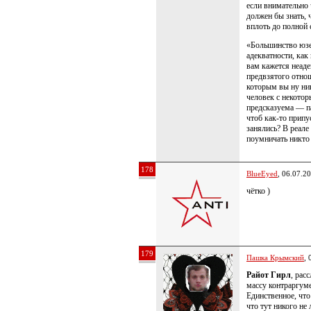
если внимательно 
должен бы знать, 
вплоть до полной 
«Большинство юзе
адекватности, как 
вам кажется неад
предвзятого отноше
которым вы ну ник
человек с некото
предсказуема — п
чтоб как-то припу
занялись? В реале
поумничать никто 
178
BlueEyed
, 06.07.2
чётко )
179
Пашка Крымский
, 
Райот Гирл
, рас
массу контраргуме
Единственное, что
что тут никого не