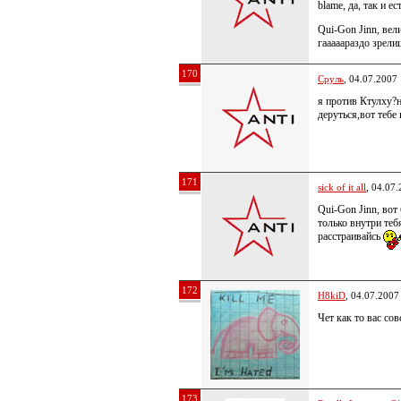
blame, да, так и ес
Qui-Gon Jinn, вел
гааааараздо зрел
170
Сруль
, 04.07.2007
я против Ктулху?
деруться,вот тебе
171
sick of it all
, 04.07
Qui-Gon Jinn, вот
только внутри тебя
расстраивайсь
172
H8kiD
, 04.07.2007
Чет как то вас сов
173