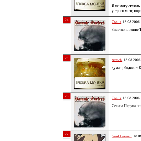
Я не могу сказать
устроен мозг, по
24
Conus
, 18.08.2006
Заметно влияние 
25
Aztech
, 18.08.2006
думаю, бодяжит К
26
Conus
, 18.08.2006
Секира Перуна пом
27
Saint German
, 18.0