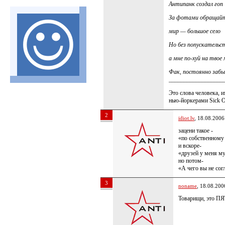
Антипанк создал гоп
За фотами обращайт
мир — большое село
Но без попускательст
а мне по-хуй на твое
Фак, постоянно забы
__________________
Это слова человека, 
нью-йоркерами Sick Of 
2
idiot.lv
, 18.08.2006
зацени такое -
«по собственному
и вскоре-
«друзей у меня му
но потом-
«А чего вы не сог
3
noname
, 18.08.200
Товарищи, это ПЯТ