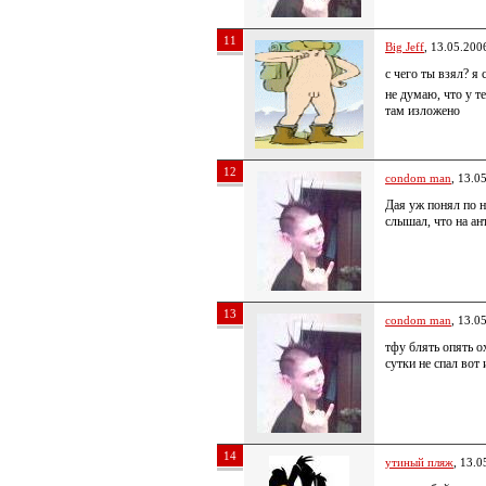
11
Big Jeff
, 13.05.200
с чего ты взял? я
не думаю, что у т
там изложено
12
condom man
, 13.0
Дая уж понял по н
слышал, что на ан
13
condom man
, 13.0
тфу блять опять 
сутки не спал вот 
14
утиный пляж
, 13.0