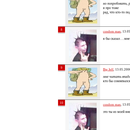
но попробовать, 
я про тоже
рад, что кто-то п
8
condom man
, 13.0
я бы сказал….мне
9
Big Jeff
, 13.05.200
мне читать впад
кто бы сомневалс
10
condom man
, 13.0
это ты из моей в