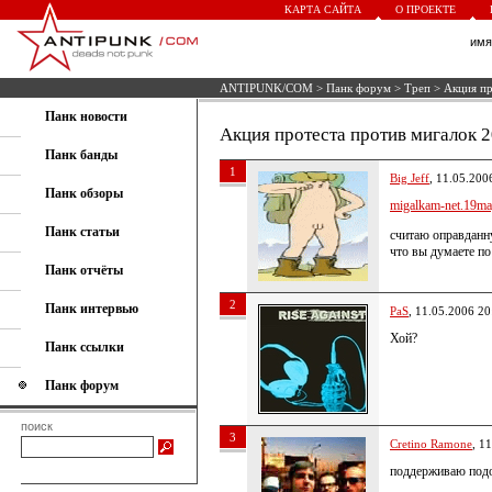
КАРТА САЙТА
О ПРОЕКТЕ
им
ANTIPUNK/COM
>
Панк форум
>
Треп
> Акция пр
Панк новости
Акция протеста против мигалок 2
Панк банды
1
Big Jeff
, 11.05.200
Панк обзоры
migalkam-net.19may
Панк статьи
считаю оправданн
что вы думаете по
Панк отчёты
2
Панк интервью
PaS
, 11.05.2006 20
Хой?
Панк ссылки
Панк форум
поиск
3
Cretino Ramone
, 1
поддерживаю под