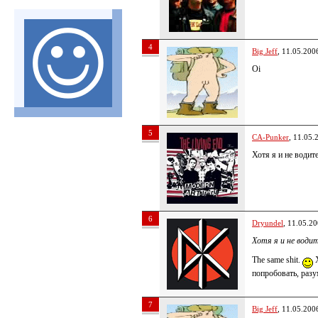
4
Big Jeff
, 11.05.200
Oi
5
CA-Punker
, 11.05.
Хотя я и не водите
6
Dryundel
, 11.05.2
Хотя я и не водите
The same shit.
Х
попробовать, разум
7
Big Jeff
, 11.05.200