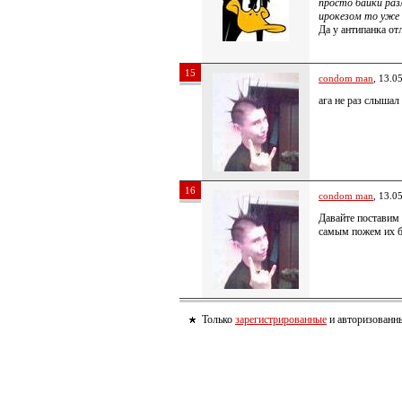
просто байки раз
ирокезом то уже 
Да у антипанка от
15
condom man
, 13.0
ага не раз слыша
16
condom man
, 13.0
Давайте поставим 
самым пожем их 
Только
зарегистрированные
и авторизованны