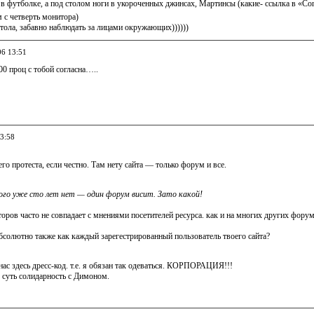
в футболке, а под столом ноги в укороченных джинсах, Мартинсы (какие- ссылка в «Con
м с четверть монитора)
стола, забавно наблюдать за лицами окружающих))))))
06 13:51
00 проц с тобой согласна…..
13:58
его протеста, если честно. Там нету сайта — только форум и все.
го уже сто лет нет — один форум висит. Зато какой!
оров часто не совпадает с мнениями посетителей ресурса. как и на многих других форум
бсолютно также как каждый зарегестрированный пользователь твоего сайта?
нас здесь дресс-код. т.е. я обязан так одеваться. КОРПОРАЦИЯ!!!
 суть солидарность с Димоном.