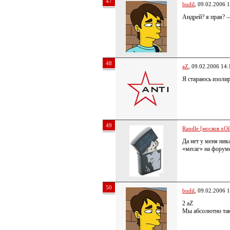
47
budil
, 09.02.2006 
Андрей? я прав? 
48
aZ
, 09.02.2006 14:
Я стараюсь изолир
49
Randle [москов хОй
Да нет у меня ник
«месаг» на форуме
50
budil
, 09.02.2006 
2 aZ
Мы абсолютно та