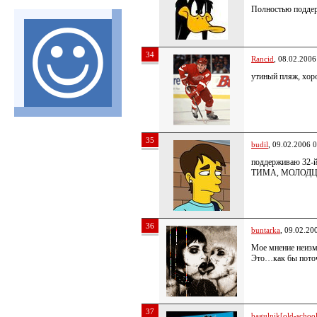
Полностью поддер
34
Rancid
, 08.02.2006
утиный пляж, хоро
35
budil
, 09.02.2006 
поддерживаю 32-й
ТИМА, МОЛОД
36
buntarka
, 09.02.20
Мое мнение неиз
Это…как бы пото
37
bagulnik[old-school 