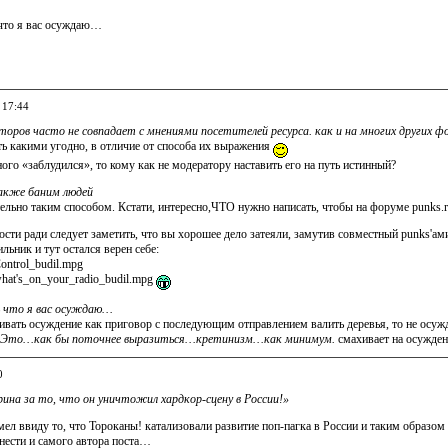
что я вас осуждаю…
 17:44
торов часто не совпадает с мнениями посетителей ресурса. как и на многих других ф
ь какими угодно, в отличие от способа их выражения
ого «заблудился», то кому как не модератору наставить его на путь истинный?
кже баним людей
ельно таким способом. Кстати, интересно,ЧТО нужно написать, чтобы на форуме punks.r
ости ради следует заметить, что вы хорошее дело затеяли, замутив совместный punks'ами
ьник и тут остался верен себе:
ontrol_budil.mpg
what's_on_your_radio_budil.mpg
 что я вас осуждаю…
ивать осуждение как приговор с последующим отправлением валить деревья, то не осуж
Это…как бы поточнее выразиться…кретинизм…как минимум.
смахивает на осужден
0
ина за то, что он уничтожил хардкор-сцену в России!»
л ввиду то, что Тороканы! катализовали развитие поп-пагка в России и таким образом
нести и самого автора поста…