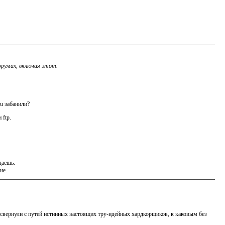
орумах, включая этот.
u забанили?
 ftp.
даешь.
ие.
 свернули с путей истинных настоящих тру-идейных хардкорщиков, к каковым без