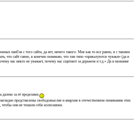
ных панГов с того сайта, да нет, ничего такого. Мне как то все равно, я с такими
ать, что сайт гавно, я конечно понимаю, что там типо «прикалуются чуваки» (да и
чему нас никто не уважает, почему нас сщитают за дерьмом и т.д.» Да и название
а далеко за её пределами
й наглядно представлены свободомыслие и анархия в отечественном понимании этих
, чтобы они не тешили себя иллюзиями.