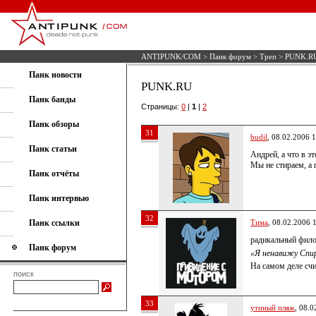
ANTIPUNK/COM
>
Панк форум
>
Треп
> PUNK.R
Панк новости
PUNK.RU
Панк банды
Страницы:
0
|
1
|
2
Панк обзоры
31
budil
, 08.02.2006 
Панк статьи
Андрей, а что в э
Мы не стираем, а 
Панк отчёты
Панк интервью
32
Панк ссылки
Тима
, 08.02.2006 
радикальный фило
Панк форум
«Я ненавижу Спир
На самом деле счи
поиск
33
утиный пляж
, 08.0