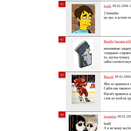
41
budil
, 09.02.2006 
2 buntarka
ну оке, я кстати т
42
Randle [москов хОй
непонимаю защиту 
«людьми» стараюсь
то, шутки тупые),
сайта соответств
43
Rancid
, 09.02.2006
Мне не нравится 
Сайта как таковог
Насчёт нравится-н
слов во всей их к
44
buntarka
, 09.02.20
budil
А я не ношу кост