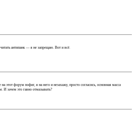
читать антипанк — я не запрещаю. Вот и всё.
 на этот форум пофиг, я на него и незахажу, просто согласись, основная масса
ом. И зачем это гавно отмазывать?