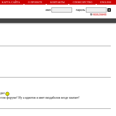
КАРТА САЙТА
О ПРОЕКТЕ
КОНТАКТЫ
СПОНСОРСТВО
ENGLISH
имя
пароль
регистрация
ыдал
угом форуме! Ну а идиотов и инет пиздаболов везде хватает!