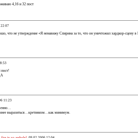
живаю 4,16 и 32 пост
 22:07
шо, что не утверждение «Я ненавижу Спирина за то, что он уничтожил хардкор-сцену в 
08:53
 пост!
ЦА
06 11:23
менно…
чнее выразиться…кретинизм…как минимум.
fire in yo asshole]
, 09.02.2006 12:04