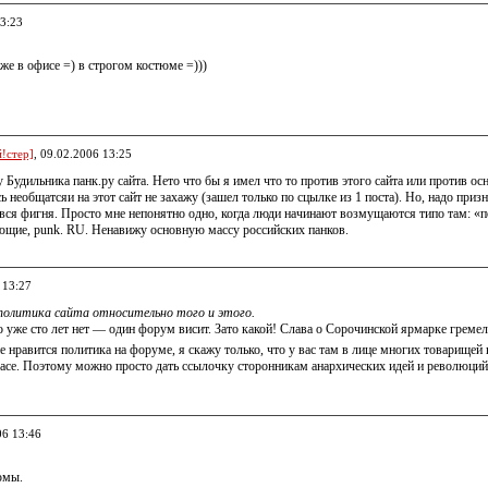
13:23
оже в офисе =) в строгом костюме =)))
!стер]
, 09.02.2006 13:25
Будильника панк.ру сайта. Нето что бы я имел что то против этого сайта или против основ
 необщатсяи на этот сайт не захажу (зашел только по сцылке из 1 поста). Но, надо призн
 вся фигня. Просто мне непонятно одно, когда люди начинают возмущаются типо там: «по
ующие, punk. RU. Ненавижу основную массу российских панков.
 13:27
политика сайта относительно того и этого.
о уже сто лет нет — один форум висит. Зато какой! Слава о Сорочинской ярмарке гремел
е нравится политика на форуме, я скажу только, что у вас там в лице многих товарище
расе. Поэтому можно просто дать ссылочку сторонникам анархических идей и революций
06 13:46
юмы.