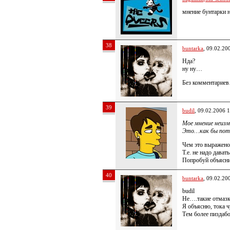
мнение бунтарки н
38
buntarka
, 09.02.20
Нда?
ну ну…
Без комментарие
39
budil
, 09.02.2006 
Мое мнение неиз
Это…как бы пот
Чем это выражено
Т.е. не надо дава
Попробуй объяснит
40
buntarka
, 09.02.20
budil
Не….такие отмазк
Я объясню, тока ч
Тем более пиздабо