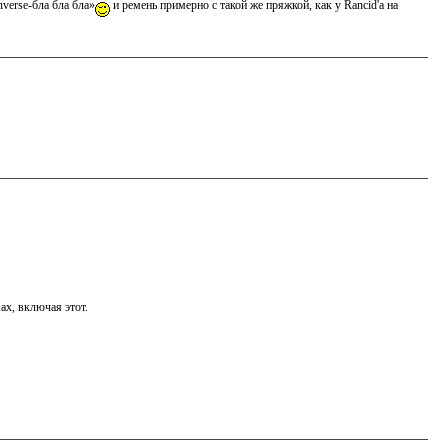
verse-бла бла бла»
и ремень примерно с такой же пряжкой, как у Rancid'а на
ах, включая этот.