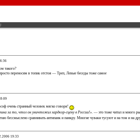
U
16:36
том такого?
просто переносим в топик отстоя — Треп, Левые беседы тоже самое
18:09
соф очень странный человек мягко говоря!
ина за то, чтол он уничтожил хардкор-сцену в России!».
— это тоже читал и много р
таю бессмыслено сравнивать антипанк и панкру. Многие чуваки тусуют и на том и на др
2.2006 19:33