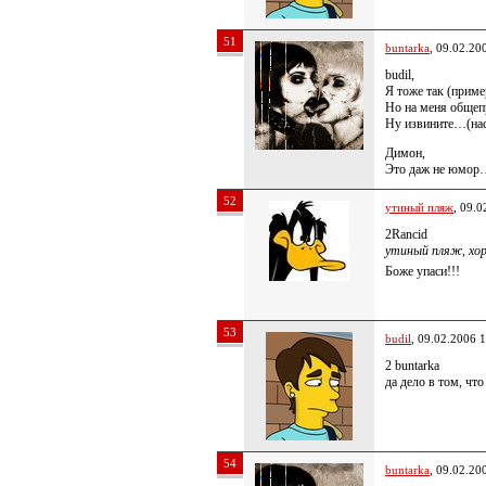
51
buntarka
, 09.02.20
budil,
Я тоже так (приме
Но на меня общеп
Ну извините…(нас
Димон,
Это даж не юмор
52
утиный пляж
, 09.0
2Rancid
утиный пляж, хор
Боже упаси!!!
53
budil
, 09.02.2006 
2 buntarka
да дело в том, чт
54
buntarka
, 09.02.20