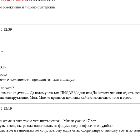
е объективно и лишено бунтарства
06 12:39
в…
13:07
менно…
очнее выразиться…кретинизм…как минимум.
 то хоть?
ть отмазки в духе — Да потому что там ПИДАРЫ одни или Да потому что они идиоты все
ь конструктивно. Мол. Мне не нравится политика сайта относительно того и этого.
06 13:19
и от меня уже точно услышать нельзя…Мне ж уже не 17 лет…
уть позже, т.к. разглагольствовать на форуме сидя в офисе не оч удобно.
льством я заниматься не хочу, поэтому когда четко сформулирую, выложу всё- и по теме