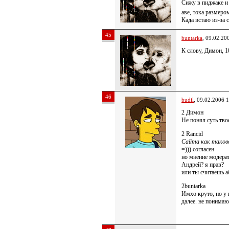
Сижу в пиджаке и 
аве, тока размеро
Када встаю из-за 
45
buntarka
, 09.02.20
К слову, Димон, 1
46
budil
, 09.02.2006 
2 Димон
Не понял суть тво
2 Rancid
Сайта как таково
=))) согласен
но мнение модерат
Андрей? я прав?
или ты считаешь а
2buntarka
Имхо круто, но у 
далее. не понимаю