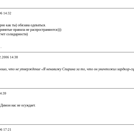
06 14:32
рно как ты) обязана одеваться.
ринятые правила не распространяются)))
чет солидарности)
…
2.2006 14:38
ошо, что не утверждение «Я ненавижу Спирина за то, что он уничтожил хардкор-сце
14:39
о Димон нас не осуждает.
06 17:21