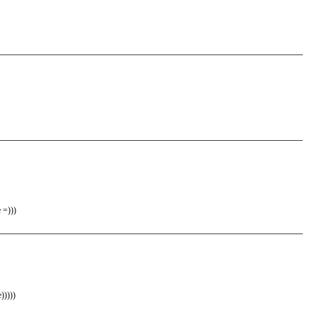
 =)))
)))))