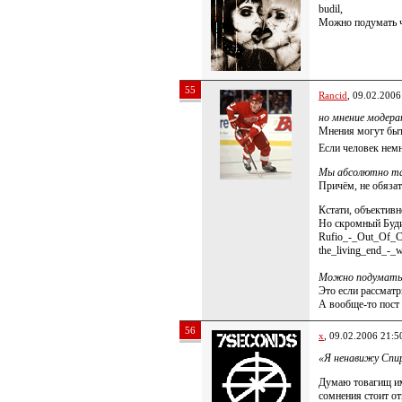
budil,
Можно подумать 
55
Rancid
, 09.02.2006
но мнение модера
Мнения могут быт
Если человек немн
Мы абсолютно та
Причём, не обязат
Кстати, объективн
Но скромный Будил
Rufio_-_Out_Of_C
the_living_end_-_
Можно подумать
Это если рассматр
А вообще-то пост
56
x
, 09.02.2006 21:5
«Я ненавижу Спир
Думаю товагищ име
сомнения стоит от