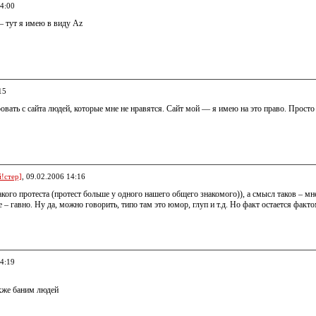
14:00
— тут я имею в виду Az
15
овать с сайта людей, которые мне не нравятся. Сайт мой — я имею на это право. Просто 
!стер]
, 09.02.2006 14:16
акого протеста (протест больше у одного нашего общего знакомого)), а смысл таков – мне
 – гавно. Ну да, можно говорить, типо там это юмор, глуп и т.д. Но факт остается факт
14:19
кже баним людей