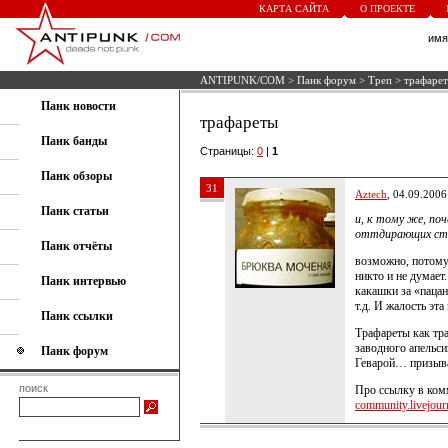
КАРТА САЙТА
О ПРОЕКТЕ
им
ANTIPUNK/COM
>
Панк форум
>
Треп
> трафаре
Панк новости
трафареты
Панк банды
Страницы:
0
|
1
Панк обзоры
31
Aztech
, 04.09.2006
Панк статьи
и, к тому же, по
оттдирающих стик
Панк отчёты
возможно, потому
никто и не думает
Панк интервью
какашки за «паца
т.д. И жалость эта
Панк ссылки
Трафареты как тра
заводного апельс
Панк форум
Геварой… призыва
поиск
Про ссылку в ком
community.livejourn