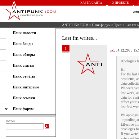
КАРТА САЙТА
О ПРОЕКТЕ
им
ANTIPUNK/COM
>
Панк форум
>
Треп
> Last.fm wr
Панк новости
Last.fm writes...
Панк банды
1
aZ
, 04.12.2005 15:
Панк обзоры
Apologies fo
Панк статьи
Hi,
For the las
Панк отчёты
problems, an
data collecti
Панк интервью
We were very
last week, a
data for a m
Панк ссылки
affect your 
last few wee
Панк форум
We apologis
upgrading ac
поиск
Effective im
privileges fo
If you were 
extended fre