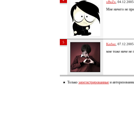
4
xBuZx
, 04.12.2005
Мне ничего не п
5
Kerber
, 07.12.2005
мне тоже ниче не
Только
зарегистрированные
и авторизованны