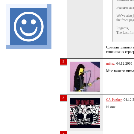
Features ava
We’ve also j
the front pag
Regards,
The Last.fm
Сделали платный а
глюки на их серве
2
mikez
, 04.12.2005 
Мне такое эе пис
3
CA-Punker
, 04.12.
И мне.