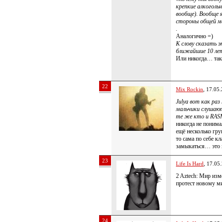
крепкие алкоголь
вообще). Вообще я
стороны общей м
.
Аналогично =)
К слову сказать э
ближайшие 10 лет
Или никогда… така
22
Mix Rockin
, 17.05
Julya вот как р
мальчики слушают
те же кто и RAS
никогда не понима
ещё несколько гру
то сама по себе кл
замыкаться… это 
23
Life Is Hard
, 17.05
2 Aztech: Мир изм
протест новому м
24