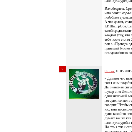
панк-культуре (ил
Все обосрали. Ср
что панки мораль
подобные существ
А что делать, есл
КИШа, ГрОба, Сек
такой среднестати
каждом углу, что 
тебе после этого? 
рок в «Правде» сд
принимай близко к
осведомлённых со
7
Citizen
, 16.05.2005
« Думают что пан
гопы и им подобны
Да, знакомая ситу
шухер а-ля Дексте
один знакомый гоп
говорю,что моя го
говорит:"Чтобы ст
них типа посвящен
душе какой-то неп
думает так же как
панк-культурой в 
Но это я так к сл
вот «знатоков». Ты