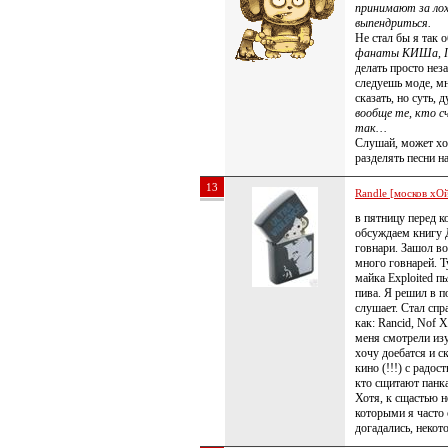
принимают за лох
выпендриться.
Не стал бы я так
фанаты КИШа, Г
делать просто неза
следуешь моде, мн
сказать, но суть,
вообще те, кто 
так…
Слушай, может хо
разделять песни на
13
Randle [москов хОй
в пятницу перед к
обсуждаем книгу 
говнари. Зашол во
много говнарей. Т
майка Exploited п
пива. Я решил в п
слушает. Стал спр
как: Rancid, Nof X,
меня смотрели изу
хочу доебатся и с
кино (!!!) с радо
кто сщитают панк
Хотя, к сщастью н
которыми я часто
догадались, некот