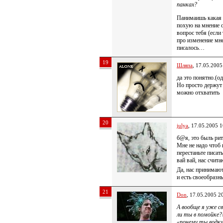
панках?
Панимаишь какая 
похую на мнение о
вопрос тебя (если
про изменение мн
писалось…
19
Шляпа
, 17.05.2005
да это понятно.(о
Но просто держут 
можно отхватить
20
julya
, 17.05.2005 1
б@я, это быль рит
Мне не надо чтоб 
перестаньте писат
вай вай, нас счи
Да, нас принимают
и есть своеобразн
21
Don
, 17.05.2005 2
А вообще я уже св
ли ты в помойке?
«почему ты водку 