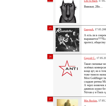
Life Is Hard
, 17.05
Виноват, 2Bo…
25
GangstA
, 17.05.20
А есть ли в совре
выражается????Есл
протест, обществу 
26
Сергей С.
, 17.05.2
Такие смешные мне
зелёных конверсах
воще аут, но в точ
тоже тяжело наз
Mest Goldfinger т
сладкие ритмы Mil
А через вонючек 
джинсах курил бел
Nirvan-у и Oasis
27
Mix Rockin
, 17.05