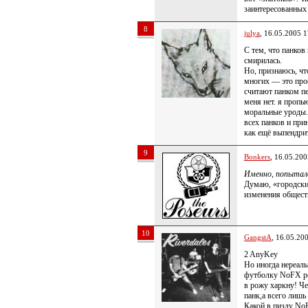
заинтересованных
8
julya
, 16.05.2005 1
С тем, что панко
смирилась.
Но, признаюсь, что
многих — это прос
считают панком пе
меня нет. я пропью
моральные уроды.
всех панков и при
как ещё выпендри
9
Bonkers
, 16.05.200
Именно, попытался 
Думаю, «городски
изменения общес
10
GangstA
, 16.05.20
2 AnyKey
Но иногда нереаль
футболку NoFX реа
в рожу харкну! Че 
панк,а всего лишь
Какой в пизду