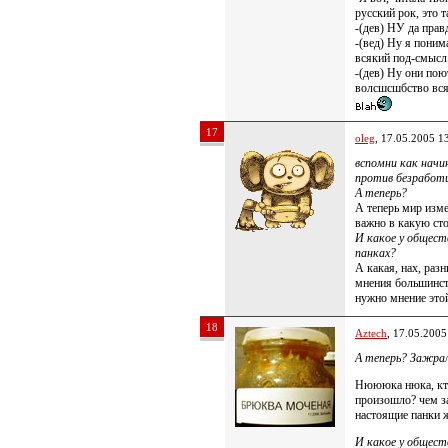
русский рок, это т
-(дев) НУ да прав
-(вед) Ну я пони
всякий под-смысл
-(дев) Ну они пою
волсшсшбство вся
17
oleg
, 17.05.2005 1
вспомни как начи
против безработиц
А теперь?
А теперь мир изме
важно в какую ст
И какое у общест
панках?
А какая, нах, раз
мнения большинст
нужно мнение это
18
Aztech
, 17.05.2005
А теперь? Зажрал
Нюююка нюка, кто?
произошло? чем за
настоящие панки ж
И какое у общест