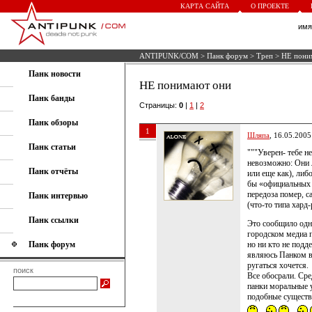
КАРТА САЙТА
О ПРОЕКТЕ
им
ANTIPUNK/COM
>
Панк форум
>
Треп
> НЕ пони
Панк новости
НЕ понимают они
Панк банды
Страницы:
0
|
1
|
2
Панк обзоры
1
Шляпа
, 16.05.2005
Панк статьи
"""Уверен- тебе н
невозможно: Они 
Панк отчёты
или еще как), либ
бы «официальных о
передоза помер, с
Панк интервью
(что-то типа хард-
Панк ссылки
Это сообщило одн
городском медиа п
Панк форум
но ни кто не подде
являюсь Панком в
ругаться хочется.
поиск
Все обосрали. Сре
панки моральные 
подобные существ