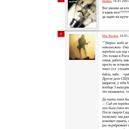
Шляпа
, 16.05.2005
Вот именно не кто
и каков итог????????
да ладно ма круче
6
Mix Rockin
, 16.05
""Уверен- тебе н
невозможно: Они
передоза или еще
Это только в Росс
семья, работа, н
просто не оставля
теме» (т.е. слуша
бабла, либо… «раб
Другое дело США 
напрягов, у тебя 
вообще 3 выходны
что называется, «
Да взять хотя бы 
— Cид от передоз
чем была (что-то
После смерти Сида
поскольку она рас
изменяет память,
раз подчёркивает