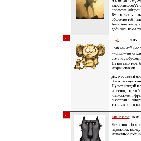
А есть ли в совр
выражается????Е
протест, обществ
Будь не таким, как
общество тебя нен
Большинство русс
добилось, из-за эт
28
oleg
, 18.05.2005 0
«вай вай вай, на
принимают за как
есть своеобразны
Не повезло тебе, 
извращениями…
Да, это новый пр
должны выражат
Ну вот каждый и в
и честно, кто-то 
личностное, и фр
выражать!
совер
ты, я уж точно н
29
Life Is Hard
, 18.05
Дело твое. По мне
идеология, вследс
изначально был и