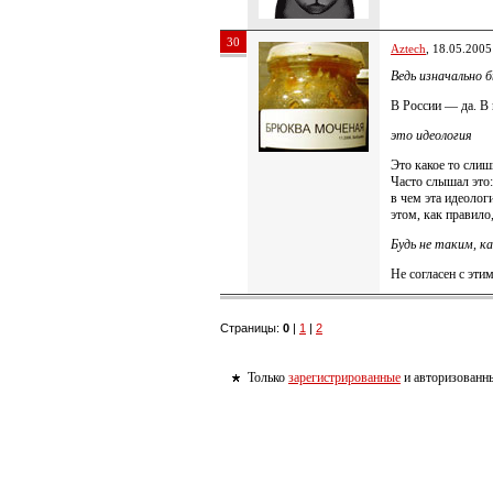
30
Aztech
, 18.05.2005
Ведь изначально 
В России — да. В п
это идеология
Это какое то сли
Часто слышал это:
в чем эта идеолог
этом, как правил
Будь не таким, ка
Не согласен с эти
Страницы:
0
|
1
|
2
Только
зарегистрированные
и авторизованны