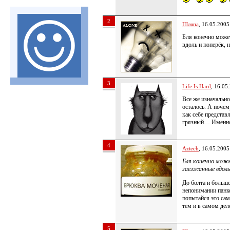
2
Шляпа
, 16.05.2005
Бля конечно может
вдоль и поперёк, 
3
Life Is Hard
, 16.05
Все же изначальн
осталось. А почем
как себе представ
грязный… Именно 
4
Aztech
, 16.05.2005
Бля конечно може
заезжанные вдоль 
До болта и больше
непонимании панк
попытайся это сам
тем и в самом дел
5