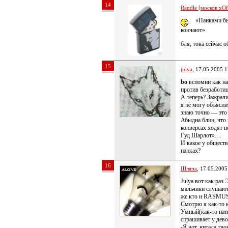
14
Randle [москов хОй
«Панками бы
кончают»
бля, тока сейчас 
15
julya
, 17.05.2005 1
bo
вспомни как нач
против безработиц
А теперь? Зажрали
я не могу объясн
знаю точно — это 
Абыдна блин, что
конверсах ходят п
Гуд Шарлот»…
И какое у общест
панках?
16
Шляпа
, 17.05.2005
Julya вот как раз
мальчики слушают 
же кто и RASMUS
Смотрю я как-то 
Умный(как-то натк
спрашивает у дево
-Я вот, читала тв