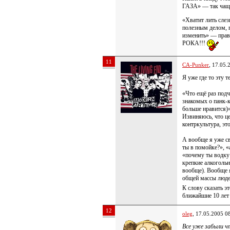
ГАЗА» — так чаще
«Хватит лить слез
полезным делом, 
изменить» — пр
РОКА!!!
11
CA-Punker
, 17.05.
Я уже где то эту
«Что ещё раз под
знакомых о панк-к
больше нравится)
Извиняюсь, что це
контркультура, эт
А вообще я уже св
ты в помойке?», «
«почему ты водку 
крепкие алкогольн
вообще). Вообще я
общей массы люд
К слову сказать э
ближайшие 10 лет 
12
oleg
, 17.05.2005 0
Все уже забыли ч