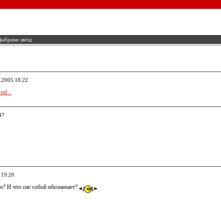
фабрики звёзд
4.2005 18:22
od...
47
 19:20
о? И что сие собой обозначает?