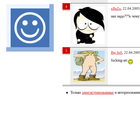
4
xBuZx
, 22.04.2005
нах надо???к чему
5
Big Jeff
, 22.04.200
fucking-art
Только
зарегистрированные
и авторизованны