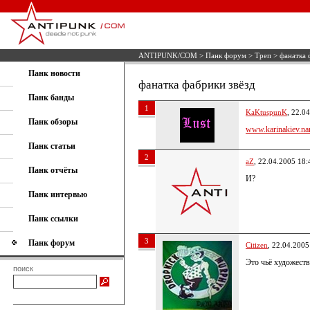
ANTIPUNK/COM
>
Панк форум
>
Треп
> фанатка 
Панк новости
фанатка фабрики звёзд
Панк банды
1
KaKtuspunK
, 22.0
Панк обзоры
www.karinakiev.nar
Панк статьи
2
aZ
, 22.04.2005 18:
Панк отчёты
И?
Панк интервью
Панк ссылки
3
Панк форум
Citizen
, 22.04.2005
Это чьё художеств
поиск