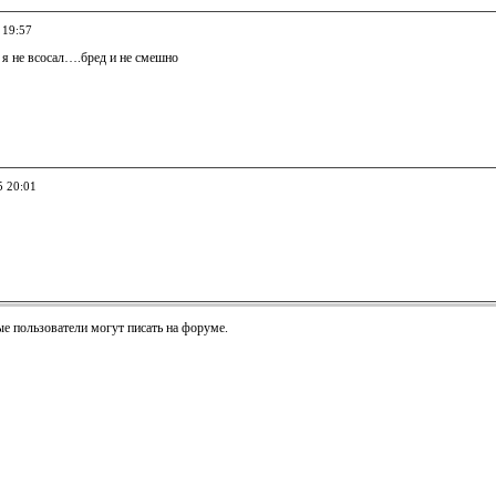
 19:57
 я не всосал….бред и не смешно
5 20:01
е пользователи могут писать на форуме.