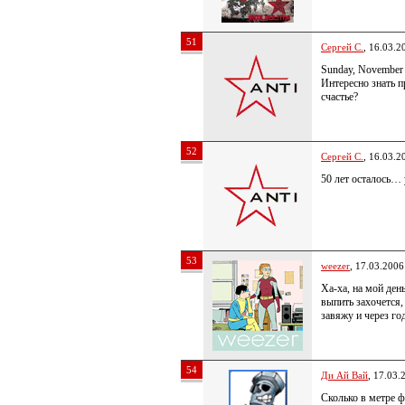
51
Сергей С.
, 16.03.2
Sunday, November 
Интересно знать п
счастье?
52
Сергей С.
, 16.03.2
50 лет осталось… 
53
weezer
, 17.03.2006
Ха-ха, на мой ден
выпить захочется
завяжу и через г
54
Ди Ай Вай
, 17.03.
Сколько в метре ф