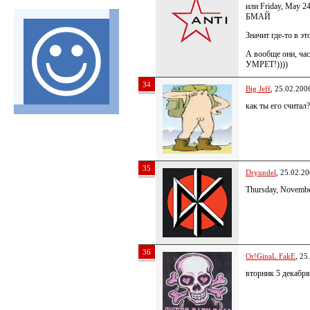
или Friday, May 2
БМАЙ
Значит где-то в э
А вообще они, ч
УМРЕТ!))))
34
Big Jeff
, 25.02.200
как ты его считал?
35
Dryundel
, 25.02.2
Thursday, November
36
Or!GinaL FakE
, 25
вторник 5 декабря