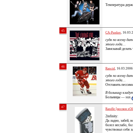
Температура держ
45
CA-Punker
, 16.03.
судя по всему да
этого года…
Завязывай делать 
46
Rancid
, 16.03.2006
судя по всему да
этого года…
Отставить пессим
В больницу кладут
Больницы — sux
47
Randle [москов хОй
2infinity:
Да ладно, забей, в
болел неслабо, б
чувствовал себя з