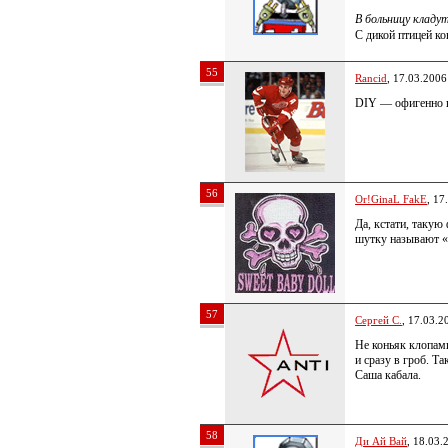
В больницу кладут
С дикой птицей к
55
Rancid
, 17.03.2006
DIY — офигенно по
56
Or!GinaL FakE
, 17
Да, кстати, такую
шутку называют 
57
Сергей С.
, 17.03.2
Не коньяк клопам
и сразу в гроб. Т
Саша кабала.
58
Ди Ай Вай
, 18.03.