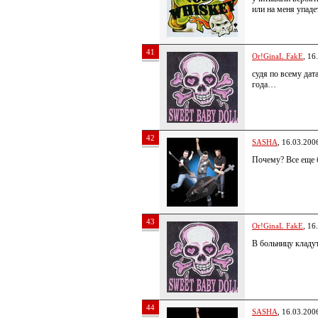
или на меня упаде
41
Or!GinaL FakE
, 16
судя по всему дат
года…
42
SASHA
, 16.03.200
Почему? Все еще 
43
Or!GinaL FakE
, 16
В больницу кладут 
44
SASHA
, 16.03.200