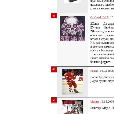
врач сама удивлял
человека с такой 
крови в космос зап
48
Or!GinaL FakE
, 16
2Саша — Да, дер
2Миша — Ещё раз
2Дима — Да, пове
особенно отделени
встать в строй, м
Но, как выяснилос
и все теже симпто
всему в больнице
хочется в меньшей
Ребят, спасибо ва
больше флудить
49
Rancid
, 16.03.2006
Всё не буду боль
Да уж лучши флуд
50
Mozart
, 16.03.2006
Saturday, May 5,