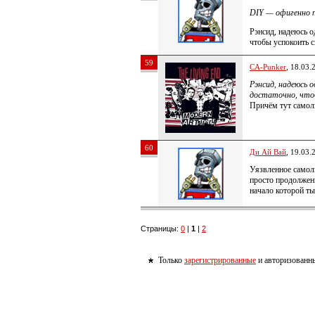
DIY — офигенно п
Рэнсид, надеюсь о
чтобы успокоить 
59
CA-Punker
, 18.03.
Рэнсид, надеюсь 
достаточно, чтоб
Причём тут самолю
60
Ди Ай Вай
, 19.03.
Уязвленное самолю
просто продолжен
начало которой ты
Страницы:
0
|
1
|
2
Только
зарегистрированные
и авторизованны