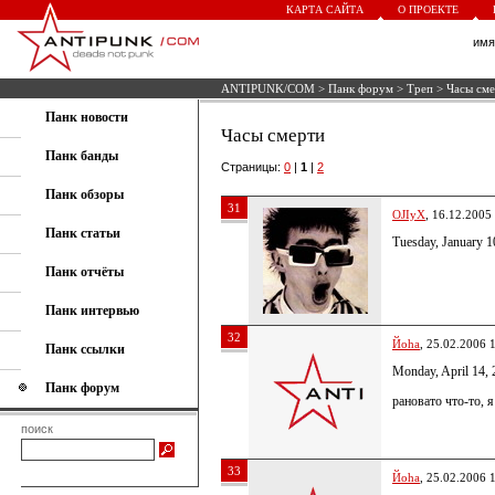
КАРТА САЙТА
О ПРОЕКТЕ
им
ANTIPUNK/COM
>
Панк форум
>
Треп
> Часы см
Панк новости
Часы смерти
Панк банды
Страницы:
0
|
1
|
2
Панк обзоры
31
OJIyX
, 16.12.2005
Панк статьи
Tuesday, January 1
Панк отчёты
Панк интервью
32
Йoha
, 25.02.2006 
Панк ссылки
Monday, April 14,
Панк форум
рановато что-то, 
поиск
33
Йoha
, 25.02.2006 