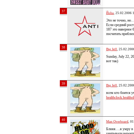
37
Йoha
, 25.02.2006 
Это не точно, но
Если средний рост 
187 это наверное 6
посчитать приблиз
38
Big Jeff
, 25.02.200
Sunday, July 22, 2
вот так)
39
Big Jeff
, 25.02.200
всем кто боится у
healthclock.healthol
40
Man Overboard
, 0
Бляяя….я умру в 4
учитывали вероятн