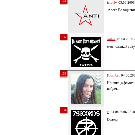
131
idiot.lv
, 03.08.2006
.Алекс Володкевич
132
surfer
, 03.08.2006 
меня Сашкой зову
133
Fatal Jest
, 04.08.20
Иришка ,а фамили
пойдет..
134
x
, 04.08.2006 22:4
Володя.