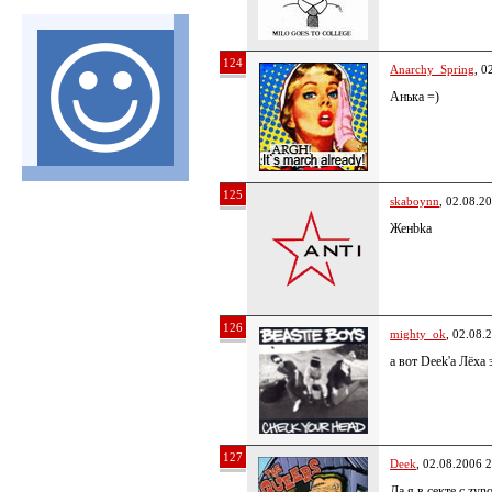
124
Anarchy_Spring
, 0
Анька =)
125
skaboynn
, 02.08.2
Женbka
126
mighty_ok
, 02.08.
а вот Deek'a Лёха 
127
Deek
, 02.08.2006 
Да,я в секте с zyn