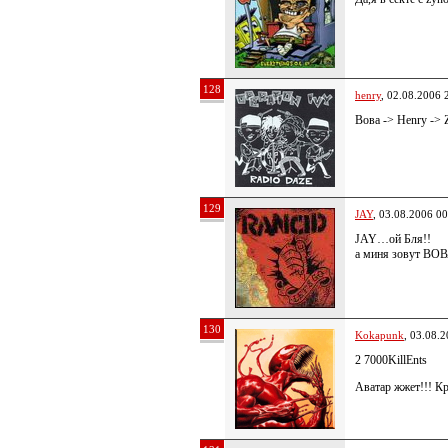
128
henry
, 02.08.2006 
Вова -> Henry -> 
129
JAY
, 03.08.2006 00
JAY…ой Бля!!
а миня зовут ВОВ
130
Kokapunk
, 03.08.
2 7000KillEnts
Аватар жжет!!! Кр