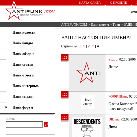
КАРТА САЙТА
О ПРОЕКТЕ
им
ANTIPUNK/COM
>
Панк форум
>
Треп
> ВАШИ 
Панк новости
ВАШИ НАСТОЯЩИЕ ИМЕНА!
Панк банды
Страницы:
0
|
1
|
2
|
3
|
4
Панк обзоры
121
Zazoo
, 02.08.2006
Панк статьи
Денис
Панк отчёты
Панк интервью
122
Панк ссылки
7000KillEnts
, 02.0
Олёша Коноплёв!!
Панк форум
и это не шутка!!!
123
поиск
DiDima
, 02.08.200
Дима