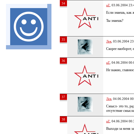
34
aZ
, 03.06.2004 23:
Если знаешь, как ж
Ты знаешь?
35
Лея
, 03.06.2004 23
Скорее наоборот, е
36
aZ
, 04.06.2004 00:
Не важно, главное
37
Лея
, 04.06.2004 00
Смысл- это то, ра
отсутствие смысла
38
aZ
, 04.06.2004 00:
Выходи за меня з