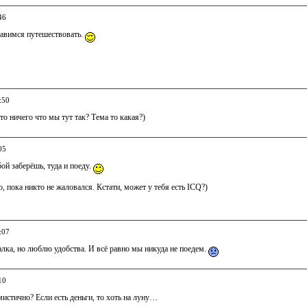
46
равимся путешествовать.
:50
это ничего что мы тут так? Тема то какая?)
05
бой заберёшь, туда и поеду.
, пока никто не жаловался. Кстати, может у тебя есть ICQ?)
:07
лка, но люблю удобства. И всё равно мы никуда не поедем.
10
истично? Если есть деньги, то хоть на луну…