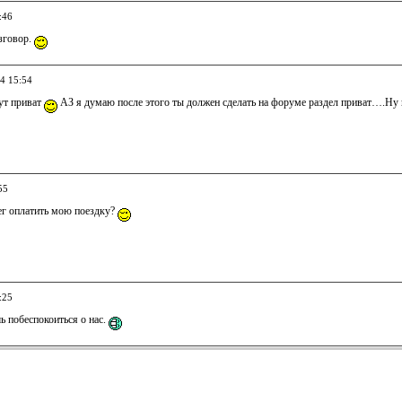
:46
азговор.
04 15:54
ут приват
АЗ я думаю после этого ты должен сделать на форуме раздел приват….Н
55
ег оплатить мою поездку?
:25
 побеспокоиться о нас.