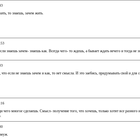
43
ить, то знаешь, зачем жить.
:53
сли знаешь зачем- знаешь как. Всегда чего- то ждешь, а бывает ждать нечего и тогда не з
03
, что если не знаешь зачем и как, то нет смысла. И это заебись, придумывать свой и для
:16
ди чего многое сделаешь. Смысл- получение того, что хочешь, только хотят все разног
.
30
амуж.