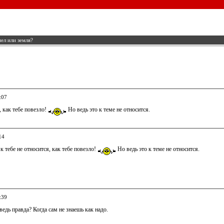
ел или земля?
:07
 как тебе повезло!
Но ведь это к теме не относится.
14
к тебе не относится, как тебе повезло!
Но ведь это к теме не относится.
:39
ведь правда? Когда сам не знаешь как надо.