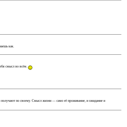
наешь как.
 себя смысл во всём.
о и получают по своему. Смысл жизни — само её проживание, и ожидание и