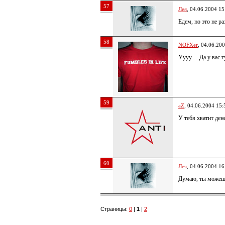
57
Лея
, 04.06.2004 15
Едем, но это не р
58
NOFXer
, 04.06.20
Уууу….Да у вас т
59
aZ
, 04.06.2004 15:
У тебя хватит ден
60
Лея
, 04.06.2004 16
Думаю, ты можешь
Страницы:
0
|
1
|
2