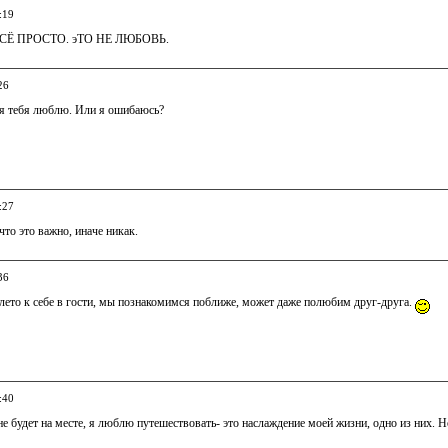
:19
Ё ПРОСТО. эТО НЕ ЛЮБОВЬ.
26
 я тебя люблю. Или я ошибаюсь?
:27
что это важно, иначе никак.
36
лето к себе в гости, мы познакомимся поближе, может даже полюбим друг-друга.
:40
не будет на месте, я люблю путешествовать- это наслаждение моей жизни, одно из них. Но