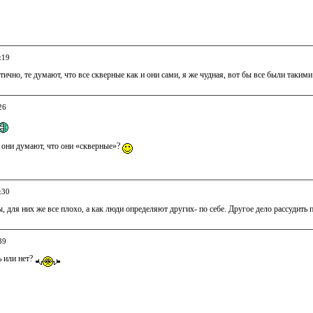
:19
тично, те думают, что все скверные как и они сами, я же чудная, вот бы все были такими
26
 они думают, что они «скверные»?
:30
ы, для них же все плохо, а как люди определяют других- по себе. Другое дело рассудить п
39
 или нет?