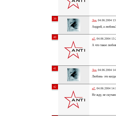
39
Лея
, 04.06.2004 13
Андрей, а любовь
40
aZ
, 04.06.2004 13:
А что такое любо
41
Лея
, 04.06.2004 14
Любовь- это когда
42
aZ
, 04.06.2004 14:
Не жду, не скучаю