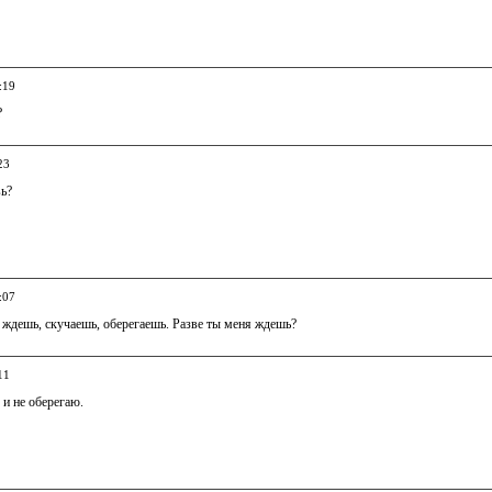
:19
?
23
вь?
:07
 ждешь, скучаешь, оберегаешь. Разве ты меня ждешь?
11
 и не оберегаю.