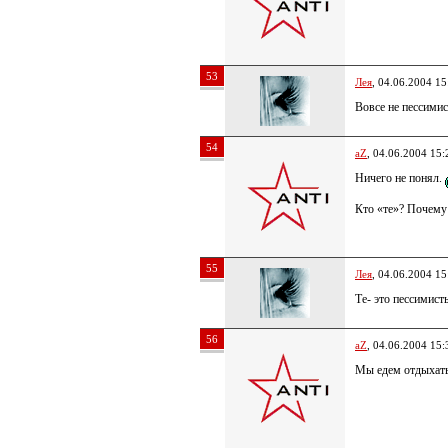
53
Лея
, 04.06.2004 15
Вовсе не пессимис
54
aZ
, 04.06.2004 15:
Ничего не понял.
Кто «те»? Почему
55
Лея
, 04.06.2004 15
Те- это пессимист
56
aZ
, 04.06.2004 15:
Мы едем отдыхать