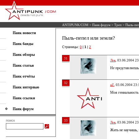
ANTIPUNK/COM
>
Панк форум
>
Треп
> Пыль-пеп
Панк новости
Пыль-пепел или земля?
Панк банды
Страницы:
0
|
1
|
2
Панк обзоры
31
Лея
, 03.06.2004 23
Панк статьи
Не представляешь,
Панк отчёты
32
aZ
, 03.06.2004 23:
Панк интервью
Моя гениальность 
Панк ссылки
Панк форум
поиск
33
Лея
, 03.06.2004 23
Жить не научишь, 