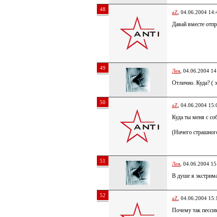
48
aZ
, 04.06.2004 14:
Давай вместе отп
49
Лея
, 04.06.2004 14
Отлично. Куда? ( 
50
aZ
, 04.06.2004 15:
Куда ты меня с со
(Ничего страшного
51
Лея
, 04.06.2004 15
В душе я экстрима
52
aZ
, 04.06.2004 15:
Почему так пессим