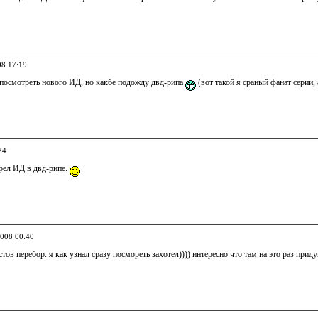
08 17:19
 посмотреть нового ИД, но какбе подожду двд-рипа
(вот такой я сраный фанат серии, 
24
рел ИД в двд-рипе.
2008 00:40
стов перебор..я как узнал сразу посмореть захотел)))) интересно что там на это раз при