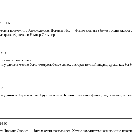
8 19:06
оворят потому, что Американская История Икс — фильм снятый в более голливудском ст
уг зрителей, нежели Ромпер Стомпер.
13:18
онс — полное говно.
ну фильма можно было смотреть более менее, а вторая полный пиздец, думал как бы быс
3:21
а Джонс и Королевство Хрустального Черепа
. отличный фильм, надо сказать, всё к
 14:08
ел Индиана Джонса — фильм очень понравился. Хотя с комунистами они конечно перегну