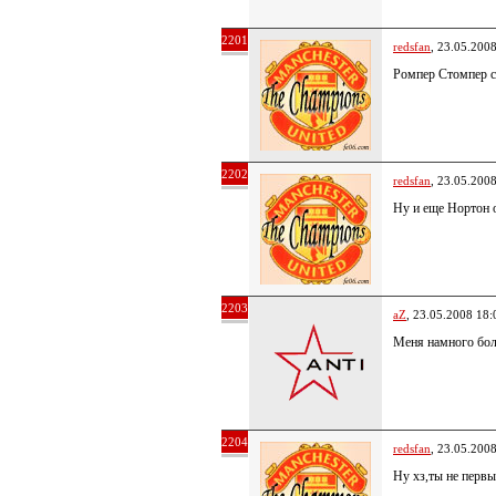
2201
redsfan
, 23.05.200
Ромпер Стомпер ст
2202
redsfan
, 23.05.200
Ну и еще Нортон о
2203
aZ
, 23.05.2008 18:
Меня намного бол
2204
redsfan
, 23.05.200
Ну хз,ты не первы