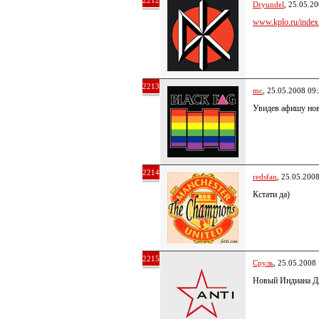
2212
Dryundel
, 25.05.2
www.kplo.ru/index.
2213
mc
, 25.05.2008 09
Увидев афишу нов
2214
redsfan
, 25.05.200
Кстати да)
2215
Сруль
, 25.05.2008
Новый Индиана Дж