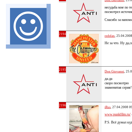
Don Giovanni
, 25.
несудьба мне по т
посмотрел источни
Спасибо за напом
2194
redsfan
, 25.04.200
Не за что. Ну да,
2195
Don Giovanni
, 25.
да-да
скоро посмотрю
знаменитая серия!
2196
iRus
, 27.04.2008 0
www.punkfilm.ru/
P.S. Всё думал ку