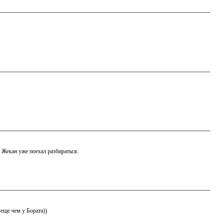
, Жекан уже поехал разбираться.
еще чем у Бората))