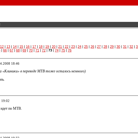
!
12
|
13
|
14
|
15
|
16
|
17
|
18
|
19
|
20
|
21
|
22
|
23
|
24
|
25
|
26
|
27
|
28
|
29
|
30
|
31
|
32
|
3
5
|
66
|
67
|
68
|
69
|
70
|
71
|
72
|
73
|
74
|
75
|
76
04.2008 18:46
на «Клиники» в переводе МТВ тоже осталось немного)
ть.
8 19:02
 идет по МТВ.