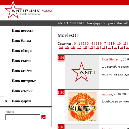
ANTIPUNK/COM
>
Панк форум
>
Треп
> Movies!!
Панк новости
Movies!!!
Панк банды
Страницы:
0
|
1
|
2
|
3
|
4
|
5
|
6
|
7
|
8
|
9
|
10
|
11
|
|
54
|
55
|
56
|
57
|
58
|
59
|
60
|
61
|
62
|
63
|
64
|
6
Панк обзоры
2191
Don Giovanni
, 25.
Панк статьи
До выхода 6 сезо
Панк отчёты
ох,я устал уже жда
Панк интервью
Панк ссылки
2192
redsfan
, 25.04.200
Панк форум
Вообще-то он уже
поиск
2193