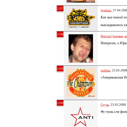
2197
Ignition
, 27.04.200
Как вам такой п
выкладывалось уже
2198
Рипсон [человек, к
Интересно, о Юрке
2199
redsfan
, 23.05.200
«Американская Ис
2200
Сруль
, 23.05.2008
Фу чушь а не фил