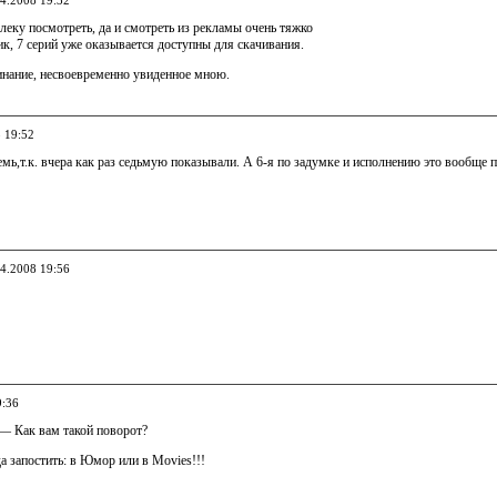
04.2008 19:32
елеку посмотреть, да и смотреть из рекламы очень тяжко
к, 7 серий уже оказывается доступны для скачивания.
инание, несвоевременно увиденное мною.
8 19:52
семь,т.к. вчера как раз седьмую показывали. А 6-я по задумке и исполнению это вообще п
04.2008 19:56
9:36
— Как вам такой поворот?
да запостить: в Юмор или в Movies!!!