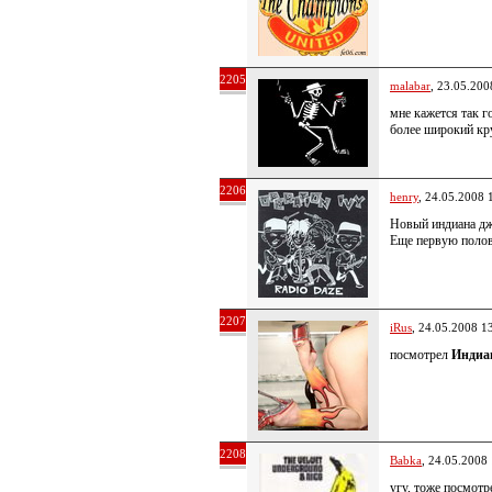
2205
malabar
, 23.05.200
мне кажется так г
более широкий кр
2206
henry
, 24.05.2008 
Новый индиана дж
Еще первую полови
2207
iRus
, 24.05.2008 1
посмотрел
Индиан
2208
Babka
, 24.05.2008
угу, тоже посмотр