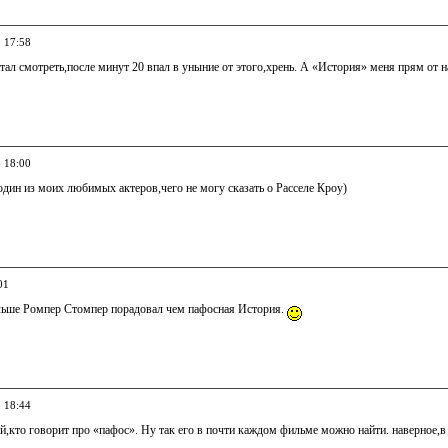
8 17:58
ал смотреть,после минут 20 впал в уныние от этого,хрень. А «История» меня прям от на
8 18:00
дин из моих любимых актеров,чего не могу сказать о Расселе Кроу)
01
ьше Ромпер Стомпер порадовал чем пафосная История.
8 18:44
й,кто говорит про «пафос». Ну так его в почти каждом фильме можно найти. наверное,в 