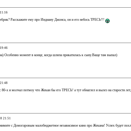
 11:16
ебрик? Расскажите ему про Индиану Джонса, он и его небось ТРЕСЬ!!!
 19:46
а) Особенно момент в конце, когда шляпа прикатилась к сыну.Ваще там выпал)
 21:48
 80-х и молчал потмоу что Жекан бы его ТРЕСЬ! а тут обнаглел и вылез на старости лет
08 21:51
нимите с Домогаровым малобюджетное независимое кино про Жекана! Успех будет похл