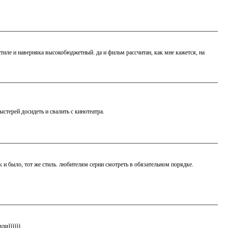
иле и наверняка высокобюджетный. да и фильм рассчитан, как мне кажется, на
терей досидеть и свалить с кинотеатра.
ак и было, тот же стиль. любителям серии смотреть в обязательном порядке.
ли))))))