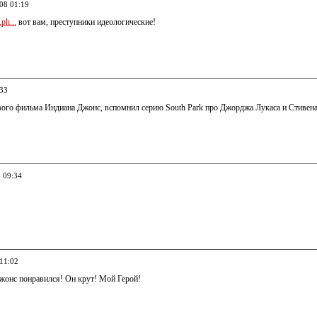
008 01:19
ph...
вот вам, преступники идеологические!
:33
ого фильма Индиана Джонс, вспомнил серию South Park про Джорджа Лукаса и Стивена
8 09:34
 11:02
онс понравился! Он крут! Мой Герой!