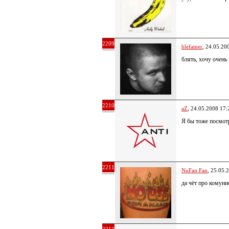
2209
blefamer
, 24.05.20
блять, хочу очень
2210
aZ
, 24.05.2008 17:
Я бы тоже посмот
2211
NuFan Fan
, 25.05.
да чёт про комуни