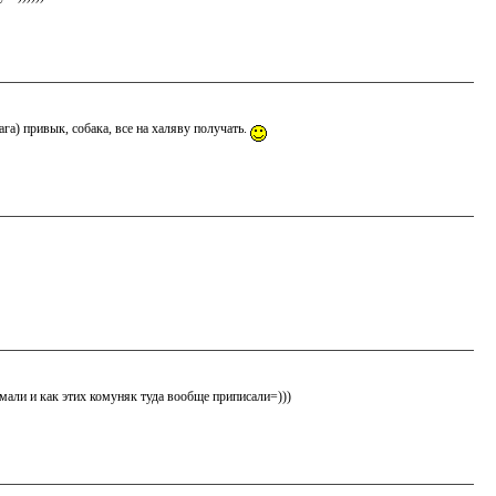
ага) привык, собака, все на халяву получать.
думали и как этих комуняк туда вообще приписали=)))