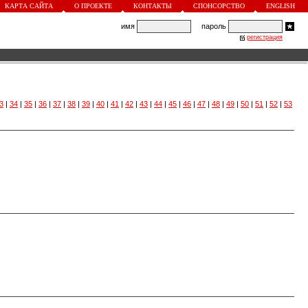
КАРТА САЙТА
О ПРОЕКТЕ
КОНТАКТЫ
СПОНСОРСТВО
ENGLISH
имя
пароль
регистрация
3
|
34
|
35
|
36
|
37
|
38
|
39
|
40
|
41
|
42
|
43
|
44
|
45
|
46
|
47
|
48
|
49
|
50
|
51
|
52
|
53