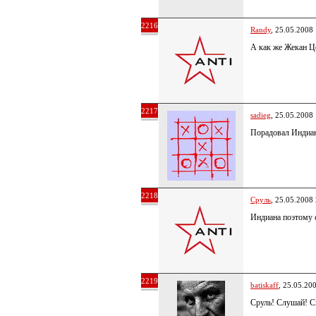
2216
Randy
, 25.05.2008
А как же Жекан Ц
2217
sadieg
, 25.05.2008
Порадовал Индиан
2218
Сруль
, 25.05.2008
Индиана поэтому с
2219
batiskaff
, 25.05.20
Сруль! Слушай! С