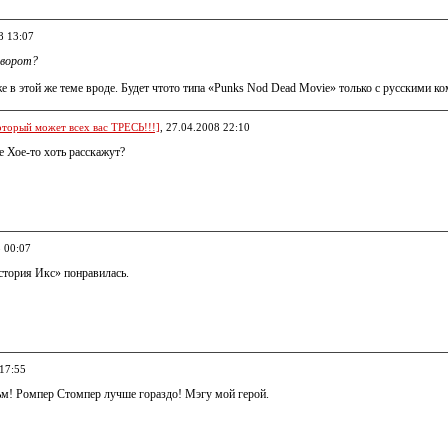
8 13:07
оворот?
 в этой же теме вроде. Будет чтото типа «Punks Nod Dead Movie» только с русскими к
оторый может всех вас ТРЕСЬ!!!]
, 27.04.2008 22:10
 Хое-то хоть расскажут?
8 00:07
тория Икс» понравилась.
 17:55
ьм! Ромпер Стомпер лучше гораздо! Мэгу мой герой.