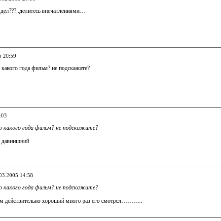
ядел???..делитесь впечатлениями…
5 20:59
то какого года фильм? не подскажите?
:03
это какого года фильм? не подскажите?
ь давнишний
.03.2005 14:58
это какого года фильм? не подскажите?
ьм действительно хороший много раз его смотрел………..