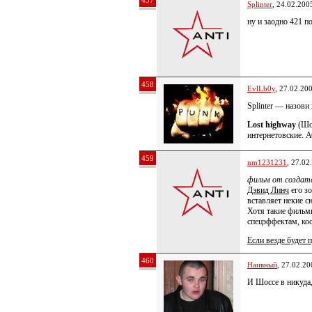
457
Splinter
, 24.02.200
ну и заодно 421 п
458
EvlLb0y
, 27.02.20
Splinter — назови
Lost highway
(Шос
интернетовские. А
459
nm1231231
, 27.02
фильм от создате
Дэвид Линч
его з
вставляет некие 
Хотя такие фильм
спецэффектам, ко
Если везде будет 
460
Наивный
, 27.02.20
И Шоссе в никуда