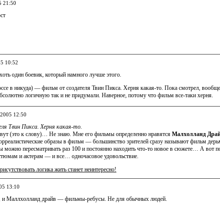
5 21:50
ост
05 10:52
 хоть один боевик, который намного лучше этого.
се в никуда) — фильм от создателя Твин Пикса. Херня какая-то. Пока смотрел, вообще 
бсолютно логичную так и не придумали. Наверное, потому что фильм все-таки херня.
.2005 12:50
ля Твин Пикса. Херня какая-то.
овут (это к слову)… Не знаю. Мне его фильмы определенно нравятся
Малхолланд Дра
сюрреалистические образы в фильм — большинство зрителей сразу называют фильм дерь
ы можно пересматривать раз 100 и постоянно находить что-то новое в сюжете… А вот п
стюмам и актерам — и все… одночасовое удовольствие.
присутствовать логика жить станет неинтересно!
05 13:10
, и Маллхолланд драйв — фильмы-ребусы. Не для обычных людей.