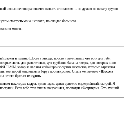
ый и язык не поворачивается назвать его плохим… но думаю по началу трудно
 целом смотреть мона. неплохо, но ожидал большего..
фильмов много..
ий Бархат и именно Шоссе в никуда, просто я имел ввиду что если для тебя
которые сняты для развлечения, для срубания бала на людях, для которых кино —
ть ФИЛЬМЫ, которые являют собой произведения искусства, которые отражают
ёшь, они порой непонятны и берут послевкусием. Опять же, именно «
Шоссе в
мы нечего браться их судить.
ягивает некоторые кадры, делая пауза, давая зрителю определённый настрой. Я
 поступки. Если тебе этот фильм понравился, посмотри «
Феерверк
». Это лучший