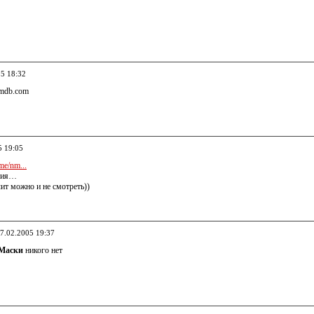
05 18:32
mdb.com
5 19:05
e/nm...
лия…
ит можно и не смотреть))
27.02.2005 19:37
Маски
никого нет