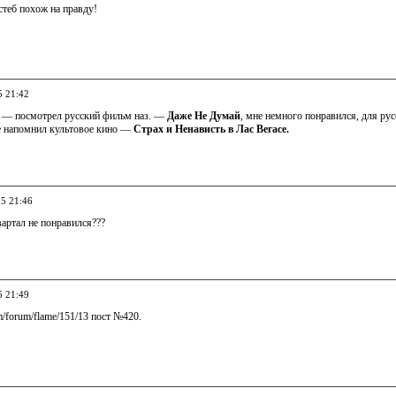
стеб похож на правду!
5 21:42
 — посмотрел русский фильм наз. —
Даже Не Думай
, мне немного понравился, для ру
е напомнил культовое кино —
Страх и Ненависть в Лас Вегасе.
05 21:46
квартал не понравился???
5 21:49
om/forum/flame/151/13 пост №420.