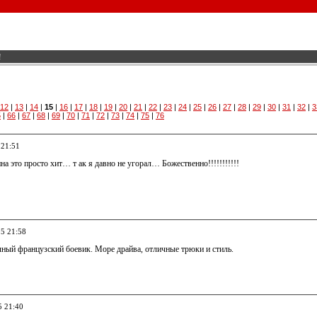
!
12
|
13
|
14
|
15
|
16
|
17
|
18
|
19
|
20
|
21
|
22
|
23
|
24
|
25
|
26
|
27
|
28
|
29
|
30
|
31
|
32
|
3
5
|
66
|
67
|
68
|
69
|
70
|
71
|
72
|
73
|
74
|
75
|
76
 21:51
а это просто хит… т ак я давно не угорал… Божественно!!!!!!!!!!!
05 21:58
ый французский боевик. Море драйва, отличные трюки и стиль.
5 21:40