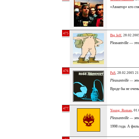
«Авиатор» кто гл
475
Big Jeff
, 28.02.200
Pleasantville — э
476
PaS
, 28.02.2005 21
Pleasantville — 
Вроде бы не очен
477
Young_Roman
, 01
Pleasantville — 
1998 года. А фил