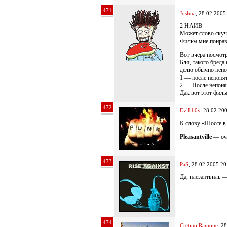
471
Joshua
, 28.02.2005
2 НАИВ
Может слово скучн
Фильм мне понрави
Вот вчера посмотр
Бля, такого бреда
делю обычно непон
1 — после непонят
2 — После непонят
Дак вот этот филь
472
EvlLb0y
, 28.02.20
К слову «Шоссе в
Pleasantville
— оче
473
PaS
, 28.02.2005 20
Да, плезантвиль 
474
Cretino Ramone
, 2