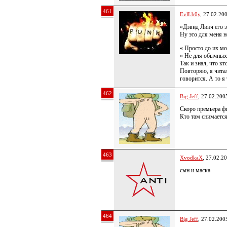
461
EvlLb0y
, 27.02.20
«Дэвид Линч его 
Ну это для меня н
« Просто до их мо
« Не для обычных
Так и знал, что к
Повторяю, я читал
говорится. А то я
462
Big Jeff
, 27.02.200
Скоро премьера 
Кто там снимается
463
XvodkaX
, 27.02.2
сын и маска
464
Big Jeff
, 27.02.200