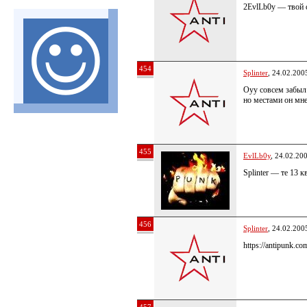
2EvlLb0y — твой 
454
Splinter
, 24.02.200
Оуу совсем забыл
но местами он мн
455
EvlLb0y
, 24.02.20
Splinter — те 13 
456
Splinter
, 24.02.200
https://antipunk.c