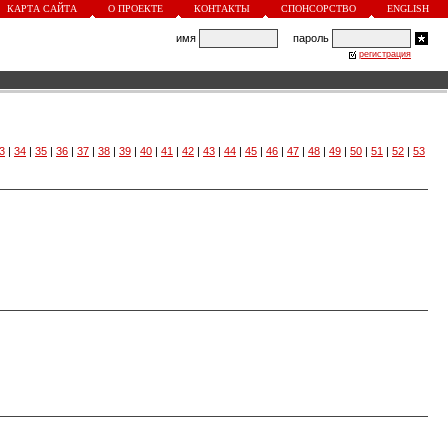
КАРТА САЙТА
О ПРОЕКТЕ
КОНТАКТЫ
СПОНСОРСТВО
ENGLISH
имя
пароль
регистрация
3
|
34
|
35
|
36
|
37
|
38
|
39
|
40
|
41
|
42
|
43
|
44
|
45
|
46
|
47
|
48
|
49
|
50
|
51
|
52
|
53