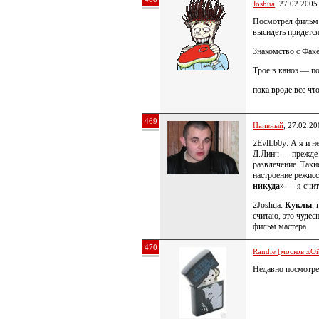
Joshua
, 27.02.2005
Посмотрел фильм 
высидеть придется
Знакомство с Факе
Трое в каноэ — по
пока вроде все чт
469
Наивный
, 27.02.20
2EvlLb0y: А я и н
Д.Линч — прежде в
развлечение. Так
настроение режисс
никуда
» — я счит
2Joshua:
Куклы
,
считаю, это чудес
фильм мастера.
470
Randle [москов хОй
Недавно посмотре