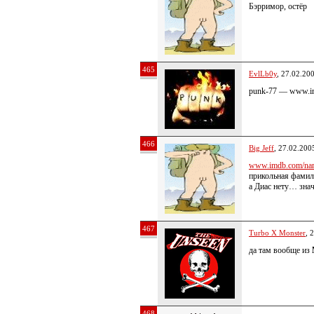
Бэрримор, остёр
465
EvlLb0y
, 27.02.20
punk-77 — www.i
466
Big Jeff
, 27.02.200
www.imdb.com/nam
прикольная фами
а Диас нету… знач
467
Turbo X Monster
, 
да там вообще из
468