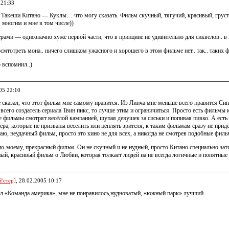
 21:33
Такеши Китано — Куклы… что могу сказать. Фильм скучный, тягучий, красивый, грустн
 многим и мне в том числе))
рами — однозначно хуже первой части, что в принципе не удивительно для сиквелов.. в
смтотреть мона.. ничего слишком ужасного и хорошего в этом фильме нет.. так.. таких 
о вспомнил..)
05 22:10
е сказал, что этот фильм мне самому нравится. Из Линча мне меньше всего нравится Син
сего создатель сериала Твин пикс, то лучше этим и ограничиться. Просто есть фильмы 
ие фильмы смотрят весёлой кампанией, щупая девушек за сиськи и попивая пивко. А ес
ёра, которые не призваны веселить или цеплять зрителя, к таким фильмам сразу не прид
аю, неудачный фильм, просто это кино не для всех, а никогда не смотрев подобные филь
 по-моему, прекрасный фильм. Он не скучный и не нудный, просто Китано специально зат
ный, красивый фильм о Любви, которая толкает людей на не всегда логичные и понятные
!стер]
, 28.02.2005 10:17
л «Команда америка», мне не понравилось,нудноватый, «южный парк» лучший