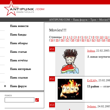
ANTIPUNK/COM
>
Панк форум
>
Треп
> Movies!!
Панк новости
Movies!!!
Панк банды
Страницы:
0
|
1
|
2
|
3
|
4
|
5
|
6
|
7
|
8
|
9
|
10
|
11
|
|
54
|
55
|
56
|
57
|
58
|
59
|
60
|
61
|
62
|
63
|
64
|
6
Панк обзоры
451
Joshua
, 22.02.2005
Панк статьи
А живая мертвячин
Панк отчёты
Панк интервью
Панк ссылки
452
EvlLb0y
, 23.02.20
Панк форум
13 район
— отличн
поиск
453
Splinter
, 24.02.200