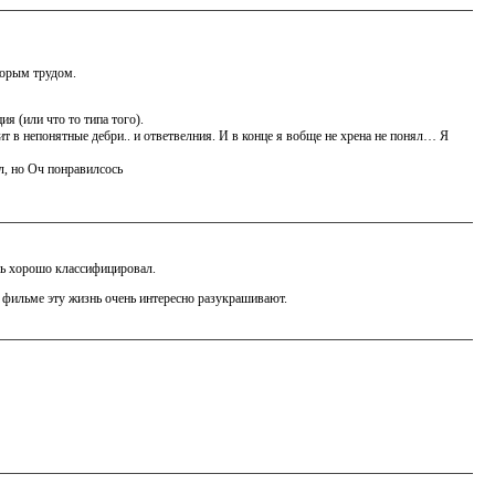
торым трудом.
я (или что то типа того).
т в непонятные дебри.. и ответвелния. И в конце я вобще не хрена не понял… Я
л, но Оч понравилсось
нь хорошо классифицировал.
 фильме эту жизнь очень интересно разукрашивают.