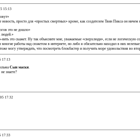
05 15:13
зовут»
е новость, просто для «простых смертных» кроме, как создателем Твин Пикса он ничем 
згов это не дошло»
 людей.»
то-нить это скажет. Ну так объясните мне, уважаемые «сверхлюди», если не логическую с
 многие работы над сюжетом в интернете, но либо я обязательно находил в них нелепые
 тоже могу утверждать, что посмотреть блокбастер и получить море удовольствия во втор
5 17:13
фильма
Сын маски
.
 не знаете?
005 17:32
5 17:33