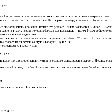
 19:32
ый не то слово.. я просто хотел сказать что первая половина фильма смотрелась с неко
лся… спасибо за то что посоветовал Феерверки.. надо будет посмореть обязательно.
ел еще одни фильм японский.. незнаю кто режисер. Фильм называется Audition — Аудици
 я давно не видел.. первая половина фильма еще куда нешло… потом фильм вобще заходи
ятки в фильмах на два типа:
ок ты встаеш со стула и восхищенно говориш вот это Дааа…!!! то есть. Нехрена не поня
ок этого типа ты встаеш со стула и говориш. Ну и Х-ня….
м относиться ко второму типу
05 19:53
 никуда» как раз второй фильм, хотя я не отрицаю существования первого. Джошуа оче
нь милый фильм, с глубокой мыслью о том, что мы все живем черно-белой жизнью, а в
:05
— оч клевый фильм. Один из любимых.
8.02.2005 20:51