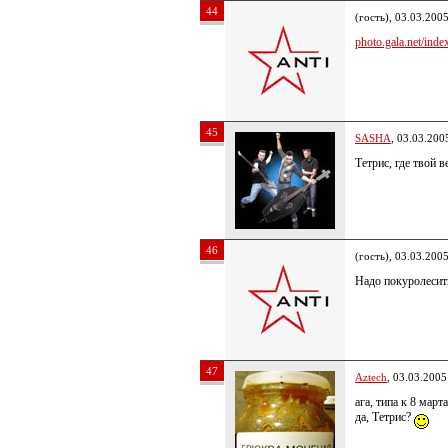
44
(гость), 03.03.200
photo.gala.net/index
45
SASHA
, 03.03.200
Тетрис, где твой 
46
(гость), 03.03.200
Надо покуролеси
47
Aztech
, 03.03.2005
ага, типа к 8 мар
да, Тетрис?