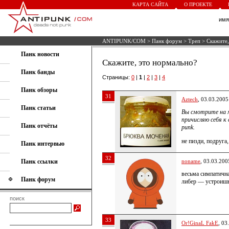
КАРТА САЙТА
О ПРОЕКТЕ
им
ANTIPUNK/COM
>
Панк форум
>
Треп
> Скажите,
Панк новости
Скажите, это нормально?
Панк банды
Страницы:
0
|
1
|
2
|
3
|
4
Панк обзоры
31
Aztech
, 03.03.2005
Панк статьи
Вы смотрите на м
причисляю себя к
Панк отчёты
punk.
не пизди, подруг
Панк интервью
32
Панк ссылки
noname
, 03.03.200
весьма симпатична
Панк форум
либер — устроишь
поиск
33
Or!GinaL FakE
, 03