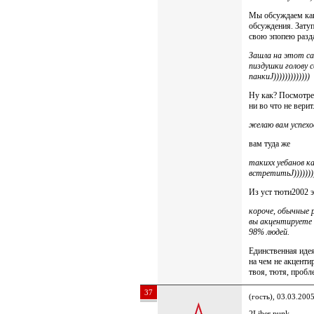
Мы обсуждаем как
обсуждения. Затуп
свою эпопею разда
Зашла на этот с
пиздушки голову 
панкиJ)))))))))))))
Ну как? Посмотрел
ни во что не верит
желаю вам успехов
вам туда же
такихх уебанов к
встретитьJ)))))))
Из уст тюти2002 
короче, обычные 
вы акцентируете 
98% людей.
Единственная идея
на чем не акценти
твоя, тютя, пробл
37
(гость), 03.03.200