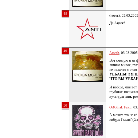
48
(гость), 03.03.200
Да Ацтек!
49
Aztech
, 03.03.2005
Вот смотрю я на 
личико милое, глаз
не вяжется с этим
УЕБАНЫ!!! Я 
ЧТО ВЫ УЕБАН
И вобще, мне вот 
глубокие познани
культуры панк-рок
50
Or!GinaL FakE
, 03
А может это не её 
нибудь Гхали? (Gal