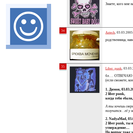
Знаете, кого мне 
34
Aztech
, 03.03.2005
родственница, на
35
Liber_punk
, 03.03
бл…. ОТВЕЧАЮ В
(если сможете, ко
1. Димон, 03.03.2
2 liber punk,
когда тебя ебали
А ты хочешь свери
получится…её у 
2. NadyaMad, 03.
2 liber punk, ты
утверждение…
Но вопрос тоже з