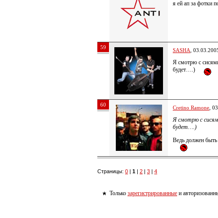
я ей ап за фотки 
59
SASHA
, 03.03.200
Я смотрю с сисям
будет….)
60
Cretino Ramone
, 0
Я смотрю с сисям
будет….)
Ведь должен быть 
Страницы:
0
|
1
|
2
|
3
|
4
Только
зарегистрированные
и авторизованны