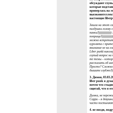
обсуждают глупы
которые подстав
приперлась на э
высокоинтеллек
настоящие liberp
Зашла на этот с
пиздушки голову 
панкиJ)))))))))))
поприщеJ))))))))))
можно встретитьJ
куролята с прите
внимание не на г
Liber punki ником
глупый вопрос на
те темы – котор
рассказать об ин
Просто? Сложно?
дышите глубжеJ)
3. Димон, 03.03.2
liber punk я дума
почти что стыдно
сщитай, что я его
Димка, не пережив
Сорри – я девушка
часто постигают
4. не пизди, по