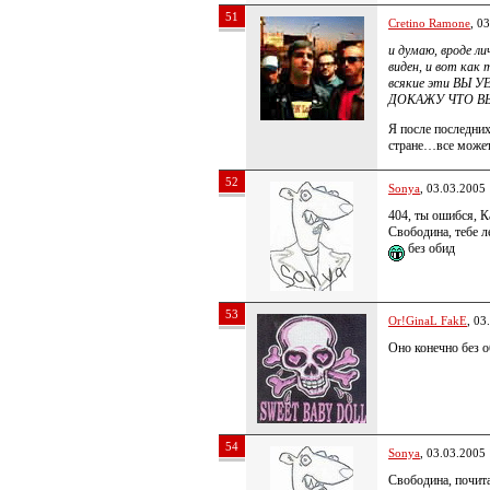
51
Cretino Ramone
, 0
и думаю, вроде л
виден, и вот как
всякие эти ВЫ 
ДОКАЖУ ЧТО ВЫ
Я после последних
стране…все може
52
Sonyа
, 03.03.2005
404, ты ошибся, К
Свободина, тебе ле
без обид
53
Or!GinaL FakE
, 03
Оно конечно без о
54
Sonyа
, 03.03.2005
Свободина, почит