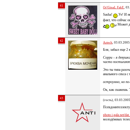
41
Or!GinaL FakE
, 03
Sasha!
Уе! И н
факт, что сейчас о
Может д
42
Aztech
, 03.03.2005
Бля, забыл еще 2
Сорри – я девушка
часто постигают
Это ты типа разоч
анального секса с
остроумно, но по
Ок, как скажешь. 
43
(гость), 03.03.200
Псевдоинтеллекту
photo.i.gala.net/dat.
молодёжных тел