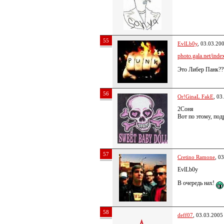
55
EvlLb0y
, 03.03.20
photo.gala.net/index
Это Либер Панк??
56
Or!GinaL FakE
, 03
2Соня
Вот по этому, под
57
Cretino Ramone
, 0
EvlLb0y
В очередь нах!
58
deff07
, 03.03.2005