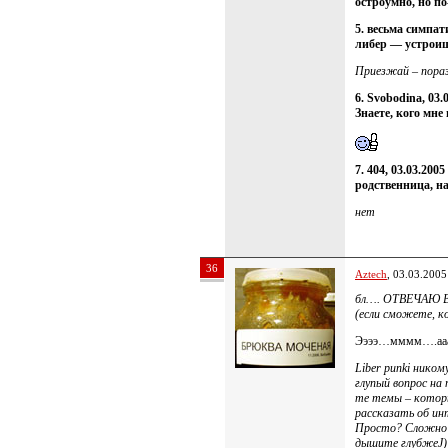
остроумно, но по
5. весьма симпат
либер — устроиш
Приезжай – пора
6. Svobodina, 03.
Знаете, кого мне
7. 404, 03.03.2005
родственница, н
нет
36
Aztech
, 03.03.2005
бл…. ОТВЕЧАЮ В
(если сможете, к
Ээээ…мммм….ааа
Liber punki ником
глупый вопрос на
те темы – котор
рассказать об ин
Просто? Сложно?
дышите глубжеJ)