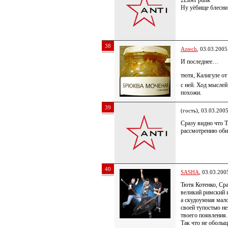
2Liber punk
Ну уёбище блесни
38
Aztech
, 03.03.2005
И последнее…
тютя, Калигуле о
с ней. Ход мыслей
похожи.
39
(гость), 03.03.200
Сразу видно что 
рассмотрению оби
40
SASHA
, 03.03.200
Тютя Котенко, Сра
великий римский 
а скудоумная мало
своей тупостью не
твоего появления.
Так что не оболь