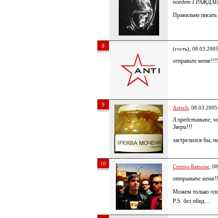
поедет ГРАЖДА
Правильно писа
8
(гость), 08.03.200
отправьте меня!!!!!!
9
Aztech
, 08.03.2005
А представьте, чт
Звери!!!
застрелился бы, 
10
Cretino Ramone
, 0
отправьте меня!!!!!
Можем только «п
P.S. без обид…