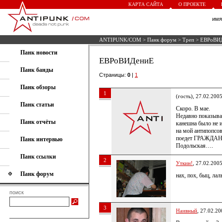
КАРТА САЙТА
О ПРОЕКТЕ
им
ANTIPUNK/COM
>
Панк форум
>
Треп
> ЕВРоВИ
Панк новости
ЕВРоВИДениЕ
Панк банды
Страницы:
0
|
1
Панк обзоры
1
(гость), 27.02.200
Панк статьи
Скоро. В мае.
Недавно показыв
Панк отчёты
канешна было не и
на мой антипопсо
поедет ГРАЖДА
Панк интервью
Подольская….
Панк ссылки
2
Уткин!
, 27.02.200
Панк форум
нах, пох, быц, ла
поиск
3
Наивный
, 27.02.20