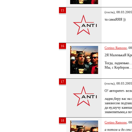
15
(гость), 08.03.200
та самаЯЯЯ ))
16
Cretino Ramone
, 0
2Я МаленькаЯ Кр
Тогда, ладненько
Мы, с Кербером…б
17
(гость), 08.03.200
О! авторитет- вел
ладно,беру вас на 
зановесом подтан
да ну,шучу канеша
знаменитыми,а пот
18
Cretino Ramone
, 0
а потом и до секс