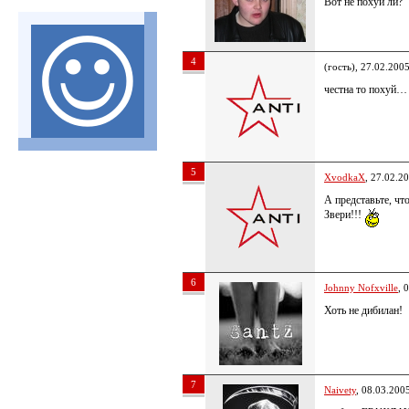
Вот не похуй ли?
4
(гость), 27.02.200
честна то похуй… 
5
XvodkaX
, 27.02.2
А представьте, чт
Звери!!!
6
Johnny Nofxville
, 
Хоть не дибилан!
7
Naivety
, 08.03.200