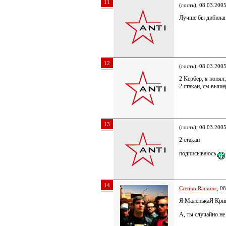
11
(гость), 08.03.200
Лучше бы дибила
12
(гость), 08.03.200
2 Кербер, я поня
2 стакан, см.выше
13
(гость), 08.03.200
2 стакан
подписываюсь
14
Cretino Ramone
, 0
Я МаленькаЯ Кри
А, ты случайно не