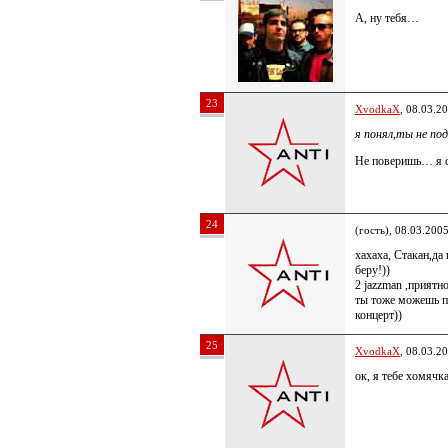
А, ну тебя…
23
XvodkaX
, 08.03.2
я понял,ты не п
Не поверишь… я 
24
(гость), 08.03.200
хахаха, Стакан,да
беру!))
2 jazzman ,приятно
ты тоже можешь п
концерт))
25
XvodkaX
, 08.03.2
ок, я тебе хомяч