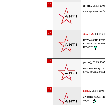
26
(гость), 08.03.200
а он кусаться не б
27
XvodkaX
, 08.03.2
недумаю что куса
вспомнить как хом
подарю!
28
(гость), 08.03.200
на каком концерте
я без хомяка ос
29
kaktus
, 08.03.2005
а у меня клёый пи
охрана.