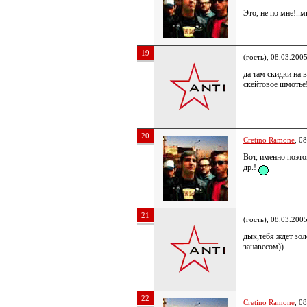
Это, не по мне!..м
19
(гость), 08.03.200
да там скидки на 
скейтовое шмотье
20
Cretino Ramone
, 0
Вот, именно поэт
др.!
21
(гость), 08.03.200
дык,тебя ждет зол
занавесом))
22
Cretino Ramone
, 0