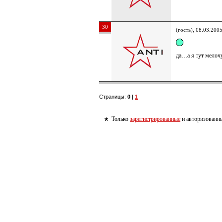
30
(гость), 08.03.200
да…а я тут мело
Страницы:
0
|
1
Только
зарегистрированные
и авторизованны