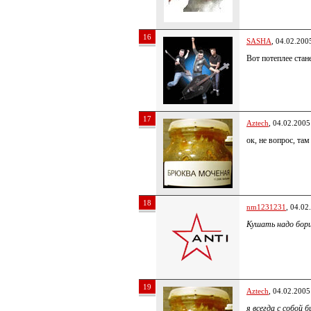
16
SASHA
, 04.02.200
Вот потеплее стан
17
Aztech
, 04.02.2005
ок, не вопрос, та
18
nm1231231
, 04.02
Кушать надо борщ
19
Aztech
, 04.02.2005
я всегда с собой 