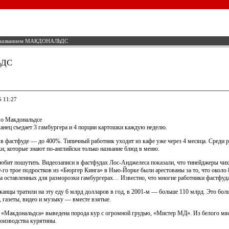
 названием МАКДОНАЛЬДС
ЬДС
5 11:27
 о Макдональдсе
анец съедает 3 гамбургера и 4 порции картошки каждую неделю.
 в фастфуде — до 400%. Типичный работник уходит из кафе уже через 4 месяца. Среди 
и, которые знают по-английски только название блюд в меню.
юбит пошутить. Видеозаписи в фастфудах Лос-Анджелеса показали, что тинейджеры чиха
0-го трое подростков из «Бюргер Кинга» в Нью-Йорке были арестованы за то, что около
а оставленных для разморозки гамбургерах… Известно, что многие работники фастфуда 
канцы тратили на эту еду 6 млрд долларов в год, в 2001-м — больше 110 млрд. Это бол
 газеты, видео и музыку — вместе взятые.
я «Макдональдса» выведена порода кур с огромной грудью, «Мистер МД». Из белого мяс
оизводства курятины.