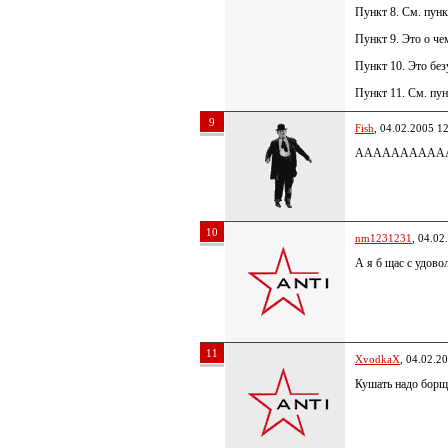
Пункт 8. См. пунк
Пункт 9. Это о ч
Пункт 10. Это без
Пункт 11. См. пун
9
Fish
, 04.02.2005 1
АААААААААААА!Ма
10
nm1231231
, 04.02
А я б щас с удово
11
XvodkaX
, 04.02.2
Кушать надо борщ