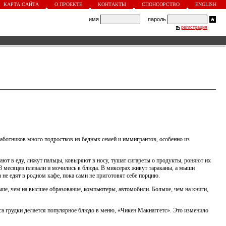
КАРТА САЙТА
О ПРОЕКТЕ
КОНТАКТЫ
СПОНСОРСТВО
ENGLISH
имя
пароль
регистрация
работников много подростков из бедных семей и иммигрантов, особенно из
ют в еду, лижут пальцы, ковыряют в носу, тушат сигареты о продукты, роняют их
 8 месяцев плевали и мочились в блюда. В миксерах живут тараканы, а мыши
не едят в родном кафе, пока сами не приготовят себе порцию.
ьше, чем на высшее образование, компьютеры, автомобили. Больше, чем на книги,
а грудки делается популярное блюдо в меню, «Чикен Макнаггетс». Это изменило