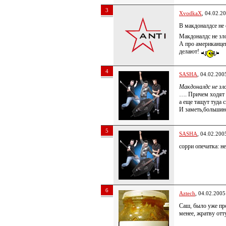
3
XvodkaX
, 04.02.2
В макдоналдсе не 
Макдоналдс не зло
А про американцев
делают!
4
SASHA
, 04.02.200
Макдоналдс не зло
…. Причем ходят н
а еще тащут туда
И заметь,большинс
5
SASHA
, 04.02.200
сорри опечатка: не
6
Aztech
, 04.02.2005
Саш, было уже про
менее, жратву отт