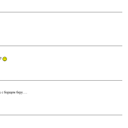
/у
ик с борщем беру….