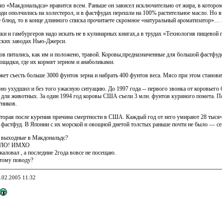
из «Макдональдса» нравится всем. Раньше он зависел исключительно от жира, в котором
ди ополчились на холестерол, и в фастфудах перешли на 100% растительное масло. Но в
е блюд, то в конце длинного списка прочитаете скромное «натуральный ароматизатор»…
ки и гамбургеров надо искать не в кулинарных книгах,а в трудах «Технология пищевой
ских заводах Нью-Джерси.
ов питались, как им и положено, травой. Коровы,предназначенные для большой фастфу
ощадки, где их кормят зерном и анаболиками.
жет съесть больше 3000 фунтов зерна и набрать 400 фунтов веса. Мясо при этом станов
ерно ухудшил и без того ужасную ситуацию. До 1997 года -- первого звонка от коровьего 
для животных. За один 1994 год коровы США съели 3 млн. фунтов куриного помета. Пос
тников.
орая после курения причина смертности в США. Каждый год от него умирают 28 тысяч ч
фастфуд. В Японии с их морской и овощной диетой толстых раньше почти не было — сег
а выходные в Макдональдс?
 ЗЛО! ИМХО
жаловал , а последние 2года вовсе не посещаю.
тому поводу?
4.02.2005 11:32