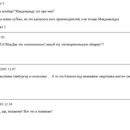
т 5
ем вообще? Макдональдс тут при чем?
условно ху№во, но это каснулось всех производителей, а не только Макдональдса
кт 1
2:05
кДак это злоооооооооо!,нахуй эту злотворительскую общину!!!
.2005 12:07
льствием гамбургер и сосисочки…. А то эта блевота под названием «кортошка магги» уж
005 12:18
, щи, пельмени! Вот это я понимаю!