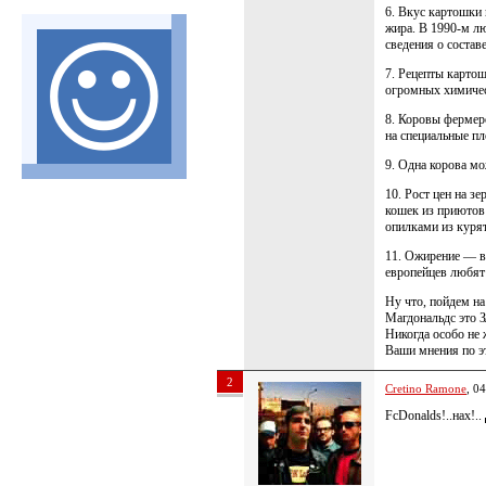
6. Вкус картошки 
жира. В 1990-м лю
сведения о состав
7. Рецепты картош
огромных химиче
8. Коровы фермер
на специальные пл
9. Одна корова мо
10. Рост цен на з
кошек из приютов 
опилками из куря
11. Ожирение — вт
европейцев любят 
Ну что, пойдем н
Магдональдс это
Никогда особо не 
Ваши мнения по э
2
Cretino Ramone
, 0
FcDonalds!..нах!..