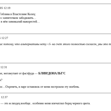
005 12:19
Гоблина в Властелине Колец:
ги с кипяточком забодяжить…
 в нём химикалий нажорестей…
5 12:27
 нас потому, что альтернативы нету.</i- на счет этого полностью согласен, увы э
 12:31
уче, мегамутант от фастфуда —
БЛИН!ДОНАЛЬТ'С
м?
ос…Охренеть, в паре остановок от меня построили эту поебень.
5 12:37
 — это ж пиздец вообще.. особенно меня впечатлил борщ черного цвета.