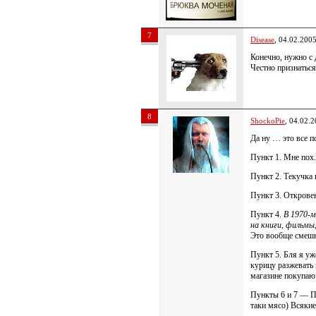
7
Disease
, 04.02.200
Конечно, нужно с 
Честно признаться
8
ShockoPie
, 04.02.
Да ну … это все 
Пункт 1. Мне пох.
Пункт 2. Текучка
Пункт 3. Откровен
Пункт 4.
В 1970-м
на книги, фильмы
Это вообще смешно
Пункт 5. Бля я уж
курицу разжевать 
магазине покупаю
Пункты 6 и 7 — Пи
таки мясо) Всякие