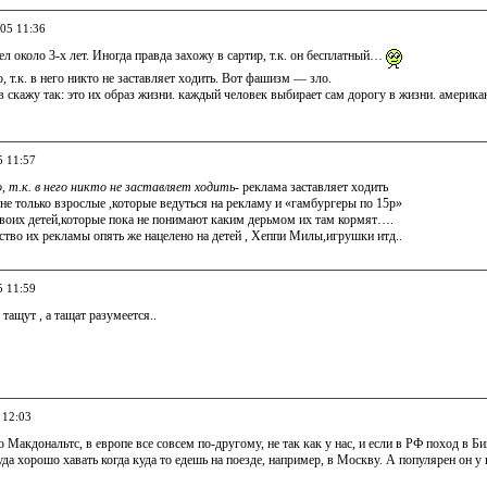
005 11:36
ел около 3-х лет. Иногда правда захожу в сартир, т.к. он бесплатный…
, т.к. в него никто не заставляет ходить. Вот фашизм — зло.
 скажу так: это их образ жизни. каждый человек выбирает сам дорогу в жизни. америка
5 11:57
, т.к. в него никто не заставляет ходить
- реклама заставляет ходить
е только взрослые ,которые ведуться на рекламу и «гамбургеры по 15р»
 своих детей,которые пока не понимают каким дерьмом их там кормят….
тво их рекламы опять же нацелено на детей , Хеппи Милы,игрушки итд..
5 11:59
 тащут , а тащат разумеется..
 12:03
 Макдональтс, в европе все совсем по-другому, не так как у нас, и если в РФ поход в
уда хорошо хавать когда куда то едешь на поезде, например, в Москву. А популярен он у 