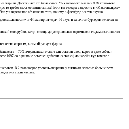
 ее жарили. Десятки лет это была смесь 7% хлопкового масла и 93% говяжьего
кус-то требовалось оставить тем же! Если вы сегодня запросите в «Макдональдсе»
 Это универсальное объяснение того, почему в фастфуде все так вкусно…
 промышленности» и «Инжиниринг еды». И вкус, и запах гамбургеров делается на
довской мясорубки, за три месяца до умерщвления огромными стадами загоняются
ится очень жирным, в самый раз для фарша.
бешенства -- 75% американского скота ели останки овец, коров и даже собак и
ле 1997-го в рационе остались добавки из свиней, лошадей и кур вместе с
еловек. В 2 раза возрос уровень ожирения у англичан, которые больше всех
одня они стали как все.