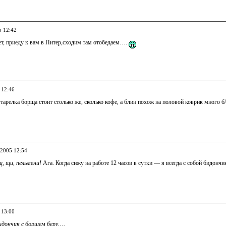
5 12:42
ет, приеду к вам в Питер,сходим там отобедаем….
 12:46
м тарелка борща стоит столько же, сколько кофе, а блин похож на половой коврик много б
.2005 12:54
, щи, пельмени!
Ага. Когда сижу на работе 12 часов в сутки — я всегда с собой бидонч
 13:00
бидончик с борщем беру….