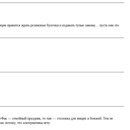
нцам нравится жрать резиновые булочки и издавать тупые законы… пусть они это
 БигФак — семейный праздник, то там — столовка для нищих и бомжей. Тем не
нас потому, что альтернативы нету.