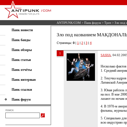
ANTIPUNK/COM
>
Панк форум
>
Треп
> Зло под
Панк новости
Зло под названием МАКДОНАЛ
Панк банды
Страницы:
0
|
1
|
2
|
3
|
4
Панк обзоры
1
SASHA
, 04.02.200
Панк статьи
Несколько фактов
Панк отчёты
1. Средний америк
2. Текучка кадров
Панк интервью
Латинской Америк
Панк ссылки
3. Юная рабсила л
на пол. В мае 200
лазают по ночам н
Панк форум
4. В 1970-м амери
поиск
фильмы, журналы,
5. Специально дл
всю индустрию пр