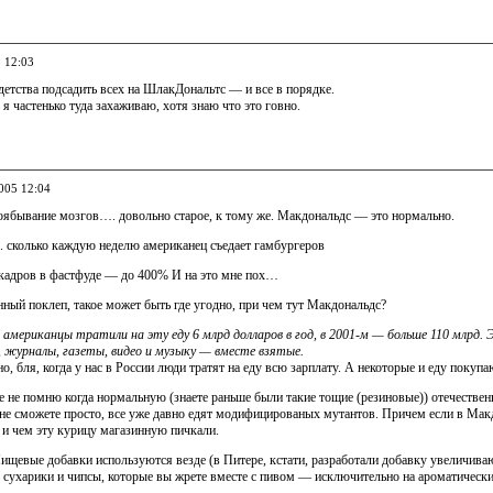
5 12:03
детства подсадить всех на ШлакДональтс — и все в порядке.
 я частенько туда захаживаю, хотя знаю что это говно.
2005 12:04
поябывание мозгов…. довольно старое, к тому же. Макдональдс — это нормально.
. сколько каждую неделю американец съедает гамбургеров
 кадров в фастфуде — до 400% И на это мне пох…
ный поклеп, такое может быть где угодно, при чем тут Макдональдс?
 американцы тратили на эту еду 6 млрд долларов в год, в 2001-м — больше 110 млрд.
, журналы, газеты, видео и музыку — вместе взятые.
, бля, когда у нас в России люди тратят на еду всю зарплату. А некоторые и еду покупа
е не помню когда нормальную (знаете раньше были такие тощие (резиновые)) отечествен
не сможете просто, все уже давно едят модифицированых мутантов. Причем если в Макд
 и чем эту курицу магазинную пичкали.
щевые добавки используются везде (в Питере, кстати, разработали добавку увеличиваю
 сухарики и чипсы, которые вы жрете вместе с пивом — исключительно на ароматических