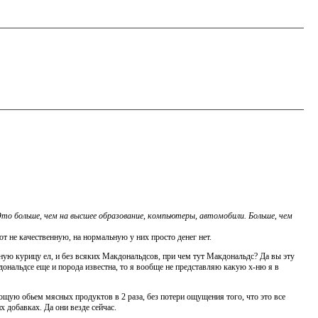
 Это больше, чем на высшее образование, компьютеры, автомобили. Больше, чем
ют не качественную, на нормальную у них просто денег нет.
ную курицу ел, и без всяких Макдональдсов, при чем тут Макдональдс? Да вы эту
ональдсе еще и порода известна, то я вообще не представляю какую х-ню я в
щую обьем мясных продуктов в 2 раза, без потери ощущения того, что это все
 добавках. Да они везде сейчас.