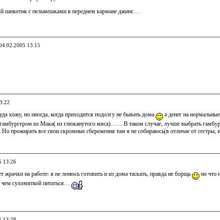
й панкетик с пельмешками в переднем кармане джинс…
 04.02.2005 13:15
3:22
туда хожу, но иногда, когда приходится подолгу не бывать дома
а денег на нормальны
 гамбургером из Мака( из глюканутого мяса)…….В таком случае, лучше выбрать гамбург
Но прожирать все свои скромные сбережения там я не собираюсь(в отличае от сестры, к
5 13:26
 жрачки на работе: я не ленюсь готовить и из дома таскать, правда не борщь
но что 
е чем сухомяткой питаться…
5 13:28