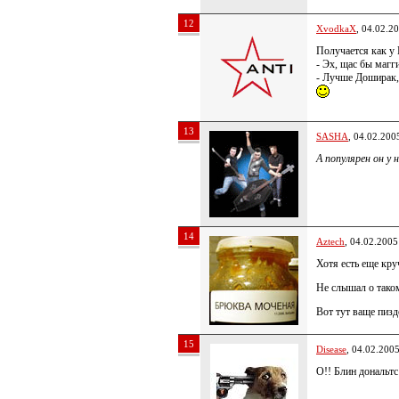
12
XvodkaX
, 04.02.2
Получается как у 
- Эх, щас бы маг
- Лучше Доширак,
13
SASHA
, 04.02.200
А популярен он у
14
Aztech
, 04.02.2005
Хотя есть еще кр
Не слышал о тако
Вот тут ваще пизд
15
Disease
, 04.02.200
О!! Блин дональтс