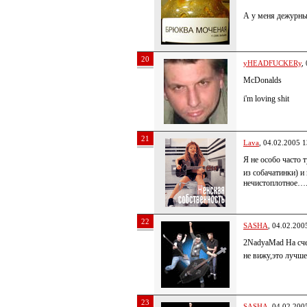
А у меня дежурны
20
yHEADFUCKERy
,
McDonalds
i'm loving shit
21
Lava
, 04.02.2005 1
Я не особо часто 
из собачатинки) и
нечистоплотное…..
22
SASHA
, 04.02.200
2NadyaMad На счет
не вижу,это лучш
23
SASHA
, 04.02.200