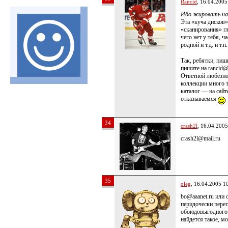
Rancid
, 16.04.2005
Ибо жировать на 
Эта «куча дисков
«сканирования» гл
чего нет у тебя, ч
родной и т.д. и т.п
Так, ребятки, пиш
пишите на rancid
Ответной любезнос
коллекции много та
каталог — на сай
отказываемся
34
crash2l
, 16.04.2005
crash2l@mail.ru
35
oleg
, 16.04.2005 1
bo@aaanet.ru или o
перидочески перег
обоюдовыгодного т
найдется такое, 