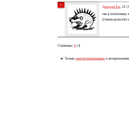
55
Дмитрий Ёж
, 26.1
так я потихоньку 
(стакан,крэш,ёж) 
Страницы:
0
|
1
Только
зарегистрированные
и авторизованны