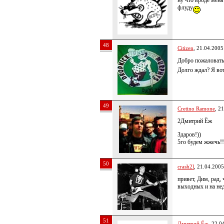
ну что вроде меня
флуду
48
Citizen
, 21.04.2005
Добро пожаловат
Долго ждал? Я вот
49
Cretino Ramone
, 2
2Дмитрий Ёж
Здаров!))
5го будем жжечь!
50
crash2l
, 21.04.2005
привет, Дим, рад, 
выходных и на не
51
Дмитрий Ёж
, 22.0