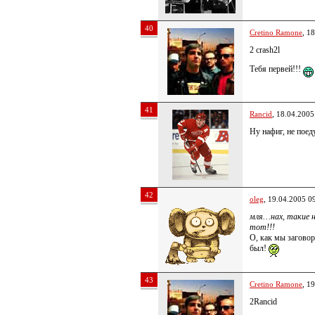
40
Cretino Ramone
, 1
2 crash2l
Тебя первей!!!
41
Rancid
, 18.04.2005
Ну нафиг, не поед
42
oleg
, 19.04.2005 0
мля…нах, такие н
тот!!!
О, как мы загово
был!
43
Cretino Ramone
, 1
2Rancid