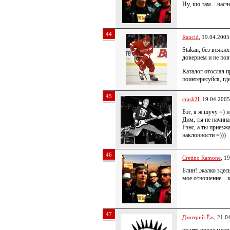
Ну, шо там…насчет
44
Rancid
, 19.04.2005
Stakan, без всяки
доверием и не по
Каталог отослал п
поинтересуйся, где
45
crash2l
, 19.04.2005
Бэг, я ж шучу =) н
Дим, ты не начин
Рэнс, а ты приезж
наклонности =)))
46
Cretino Ramone
, 1
Блин!..жалко здес
мое отношение…к 
47
Дмитрий Ёж
, 21.0