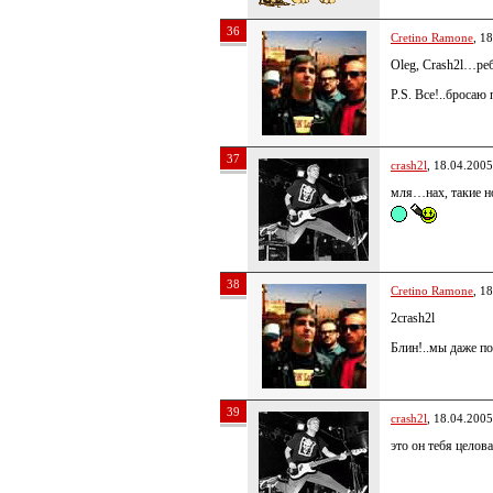
36
Cretino Ramone
, 1
Oleg, Crash2l…ре
P.S. Все!..бросаю 
37
crash2l
, 18.04.2005
мля…нах, такие но
38
Cretino Ramone
, 1
2crash2l
Блин!..мы даже по
39
crash2l
, 18.04.2005
это он тебя целов