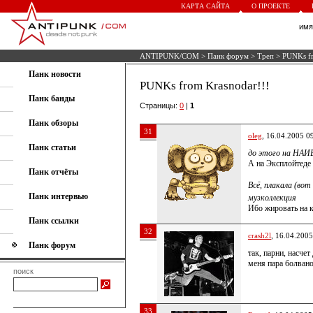
КАРТА САЙТА
О ПРОЕКТЕ
им
ANTIPUNK/COM
>
Панк форум
>
Треп
> PUNKs fr
Панк новости
PUNKs from Krasnodar!!!
Панк банды
Страницы:
0
|
1
Панк обзоры
31
oleg
, 16.04.2005 0
Панк статьи
до этого на НАИ
А на Эксплойтеде 
Панк отчёты
Всё, плакала (во
Панк интервью
музколлекция
Ибо жировать на 
Панк ссылки
32
crash2l
, 16.04.2005
Панк форум
так, парни, насчет
меня пара болвано
поиск
33