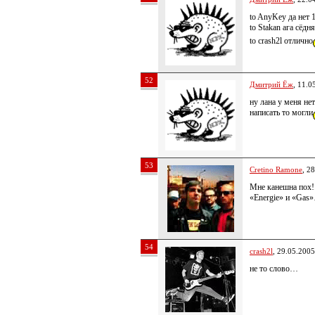
to AnyKey да нет
to Stakan ага сёдн
to crash2l отлично
52
Дмитрий Ёж
, 11.0
ну лана у меня не
написать то могли
53
Cretino Ramone
, 2
Мне канешна пох!
«Energie» и «Gas
54
crash2l
, 29.05.2005
не то слово…