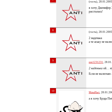
7
(гость), 28.01.200
я хочу Дженифер 
рассталась!
8
(гость), 28.01.200
2 наденька
а че аську не вкл
9
nm1231231
, 28.01
2 наденька
ой… ну
Если не включаю 
10
MataHari
, 28.01.20
а я хочу Брэда Пи