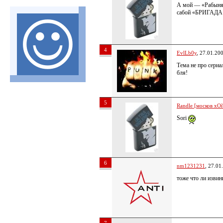
А мой — «Рабыня 
сабой «БРИГАДА
4
EvlLb0y
, 27.01.20
Тема не про сериа
бля!
5
Randle [москов хОй
Sori
6
nm1231231
, 27.01
тоже что ли изви