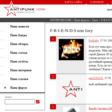
КАРТА САЙТА
О ПРОЕКТЕ
им
ANTIPUNK/COM
>
Панк форум
>
Треп
> F-R-I-E-
Панк новости
F-R-I-E-N-D-S или Joey
Панк банды
1
EvlLb0y
, 27.01.20
Панк обзоры
Есть тут тема про 
выделить. Мне оф
Панк статьи
герой Джоуи. И т
слюни пускал от с
Панк отчёты
достойный пример
юмор. Есть ли тут
любимые? Какие с
Панк интервью
2
nm1231231
, 27.01
Панк ссылки
мой любимый сер
Панк форум
поиск
3
Randle [москов хОй