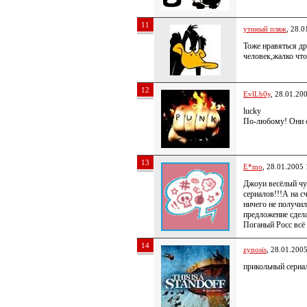
11
утиный пляж
, 28.0
Тоже нравяться др
человек,жалко что
12
EvlLb0y
, 28.01.20
lucky
По-любому! Они о
13
E*mo
, 28.01.2005 
Джоуи весёлый чу
сериалов!!!А на с
ничего не получил
предложение сдел
Поганый Росс всё и
14
zynosis
, 28.01.200
прикольный сериа