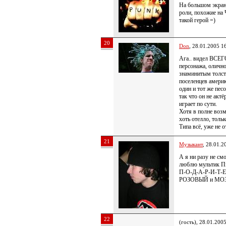
На большом экран
роли, похожие на 
такой герой =)
20
Don
, 28.01.2005 1
Ага.. видел ВСЕГ
персонажа, олично
знаминитым толс
поселенцев америк
один и тот же пес
так что он не актё
играет по сути.
Хотя в полне возм
хоть отелло, толь
Типа всё, уже не о
21
Музыкант
, 28.01.2
А я ни разу не см
люблю мультик Пи
П-О-Д-А-Р-И-Т-Е м
РОЗОВЫЙ и МОЗГ
22
(гость), 28.01.200