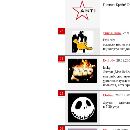
Пинки и Брейн! О
23
утиный пляж
, 28.0
EvlLb0y
согласен насчет м
подходят,а вот дж
24
EvlLb0y
, 28.01.20
lucky
Джоуи (Мэт ЛеБла
ему либо достаютс
удивление тупые 
нравится, хотя кр
25
Eisritter
, 28.01.200
Друзья — единств
в 7.30 утра
26