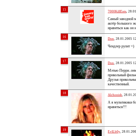
15
7000KillEnts
, 28.0
Самый заводной ме
актёр большого эк
нравиться как он 
16
Don
, 28.01.2005 1
Чендлер рулит =)
17
Don
, 28.01.2005 1
Мэтью Перри..онм
прикольный фильм
Друзья прикольны
качественный.
18
Alchonish
, 28.01.2
А я мультикики б
нравяться!!!
19
EvlLb0y
, 28.01.20