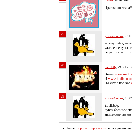
E*mo
, 28.01.2005 
Правильно делал!!
27
утиный пляж
, 28.0
но ему либо доста
удивление тупые с
скорее всего это 
28
EvlLb0y
, 28.01.20
Видел
www.imdb.com
И
www.imdb.com/tit
Но читал про все
29
утиный пляж
, 28.0
2EvlLb0y,
чувак большое спа
английском но кое
Только
зарегистрированные
и авторизованны