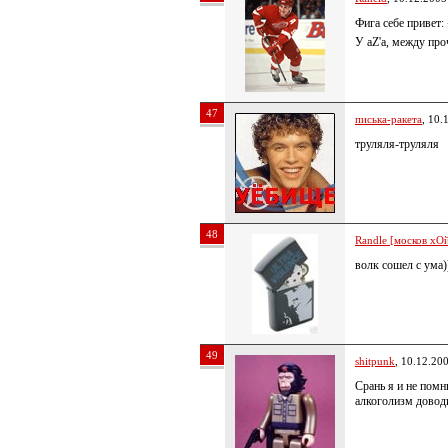
Фига себе привет:
У aZ'a, между пр
47
писька-ракета
, 10.
труляля-труляля
48
Randle [москов хОй
волк сошел с ума)
49
shitpunk
, 10.12.20
Срань я и не помн
алкоголизм довод