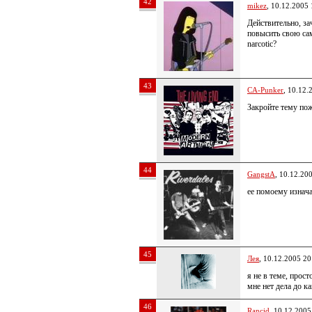
42
mikez
, 10.12.2005 
Действительно, з
повысить свою сам
narcotic?
43
CA-Punker
, 10.12.
Закройте тему пож
44
GangstA
, 10.12.20
ее помоему изнача
45
Лея
, 10.12.2005 20
я не в теме, прост
мне нет дела до ка
46
Rancid
, 10.12.2005