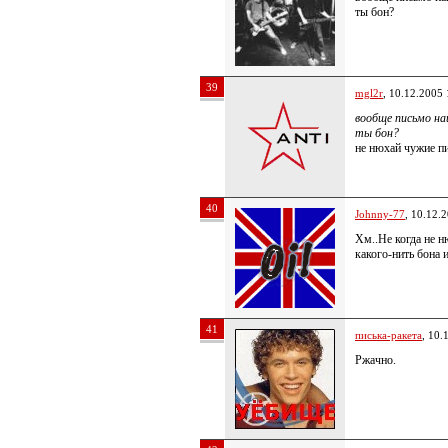
ты бон?
39
mgl2r
, 10.12.2005 
вообще письмо на
ты бон?
не нюхай чужие пи
40
Johnny-77
, 10.12.
Хм..Не когда не н
какого-нить бона
41
писька-ракета
, 10.
Ржачно.