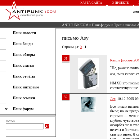
КАРТА САЙТА
О ПРОЕКТЕ
им
ANTIPUNK/COM
>
Панк форум
>
Треп
> письмо 
Панк новости
письмо Азу
Панк банды
Страницы:
0
|
1
Панк обзоры
31
Randle [москов хОй
Панк статьи
"Не, ржачно пол
ага, смех сквось 
Панк отчёты
ИМХО это письмо
Панк интервью
соответствующие
32
Панк ссылки
Лея
, 10.12.2005 09
Все читали на мое
Панк форум
было; но их предп
скромен — меня об
глубоко чувствова
поиск
оскорбляли: я ста
веселы и болтлив
ставили ниже. Я с