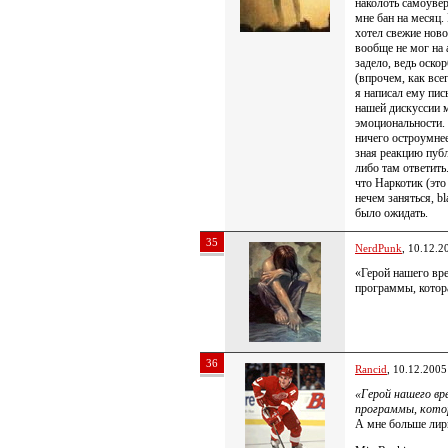
наколоть самоувер
мне бан на месяц
хотел свежие ново
вообще не мог на 
задело, ведь оско
(впрочем, как все
я написал ему пис
нашей дискуссии м
эмоциональности. 
ничего остроумнее
зная реакцию пуб
либо там ответит
что Наркотик (это
нечем заняться, b
было ожидать.
35
NerdPunk
, 10.12.2
«Герой нашего вр
программы, котор
36
Rancid
, 10.12.2005
«Герой нашего вр
программы, кото
А мне больше лир