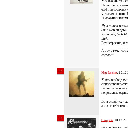
Mix Rockin он же n
Не пытайся бежать
ещё и историческ
мотивам полотна 
"Наркотики пишут 
Ну и пошло-поех
(это мой старый 
заняться, blah-bl
blah…
Если серьёзно, я 
А вот с тем, что 
согласен.
37
Mix Rockin
, 10.12
Я вот на досуге 
сюрреалистически
планирую сотвори
непременно оцен
Если серьёзно, я
а я и не тебя имел
38
GangstA
, 10.12.20
вообще письмо на