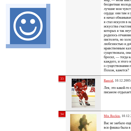
мир, — меня никто
бесцветная молодо
лучшие мои чувств
сердца: они там и
я начал обманыват
я стал искусен в н
искусства счастли
которых я так неу
родилось отчаяние
пистолета, но хол
любезностью и до
нравственным кал
существовала, она 
бросил, — тогда к
каждого, и этого 
о существовании 
Похож, кажется?
33
Rancid
, 10.12.2005
Лея, это какой-то 
письмом отдыхает
34
Mix Rockin
, 10.12
Вас не заебало ещ
вся фишка была в 