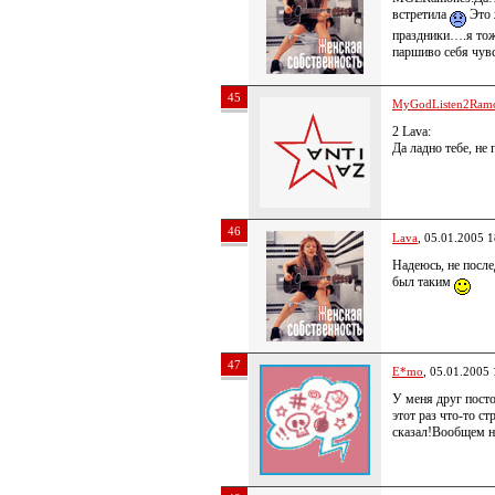
встретила
Это 
праздники….я тож
паршиво себя чув
45
MyGodListen2Ram
2 Lava:
Да ладно тебе, не
46
Lava
, 05.01.2005 1
Надеюсь, не посл
был таким
47
E*mo
, 05.01.2005 
У меня друг посто
этот раз что-то с
сказал!Вообщем но