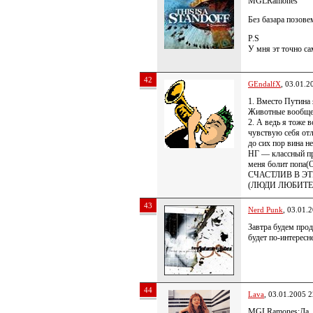
MGLRamones
Без базара позове
P.S
У мня эт точно с
42
GEndalfX
, 03.01.2
1. Вместо Путина 
Животные вообще
2. А ведь я тоже
чувствую себя от
до сих пор вина н
НГ — классный пра
меня болит попа
СЧАСТЛИВ В ЭТ
(ЛЮДИ ЛЮБИТЕ 
43
Nerd Punk
, 03.01.
Завтра будем прод
будет по-интересне
44
Lava
, 03.01.2005 2
MGLRamones:Да…..