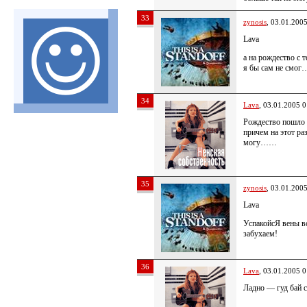
33
zynosis
, 03.01.200
Lava
а на рождество с т
я бы сам не смог…
34
Lava
, 03.01.2005 0
Рождество пошло
причем на этот р
могу……
35
zynosis
, 03.01.200
Lava
УспакойсЯ вены в
забухаем!
36
Lava
, 03.01.2005 0
Ладно — гуд бай с