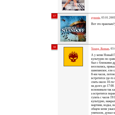
37
zynosis
, 03.01.200
Вот это праильно!
38
Young_Roman
, 03
А у меня Новый Г
культурно по сра
был с близкими д
веселились, прика
шампанское, ели с
8-ми часов, потом
встретится где-то
спать около 10-ти
на долго до 17:0
вспоминали так ка
а встретится пор
гулять с часов 19:
культурно, нажрал
мартини, водка, в
общем меня ужасно
унитазом, думал 