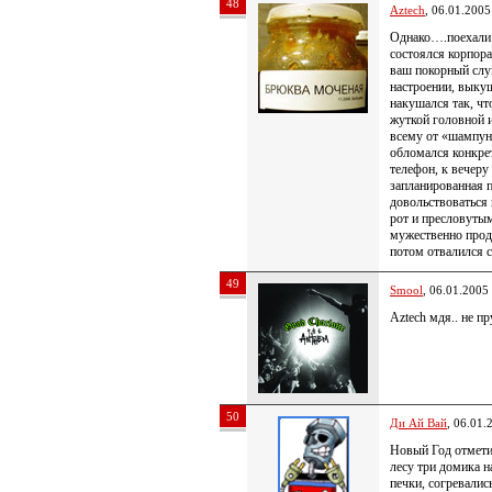
48
Aztech
, 06.01.2005
Однако….поехали:
состоялся корпор
ваш покорный слуг
настроении, выку
накушался так, чт
жуткой головной 
всему от «шампун
обломался конкрет
телефон, к вечеру
запланированная п
довольствоваться 
рот и пресловуты
мужественно прод
потом отвалился с
49
Smool
, 06.01.2005
Aztech мдя.. не пр
50
Ди Ай Вай
, 06.01.
Новый Год отмети
лесу три домика н
печки, согревалис