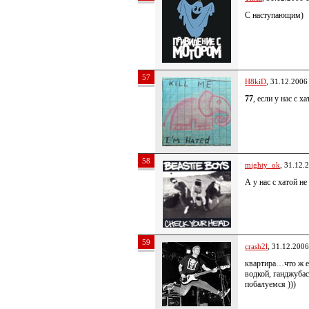
С наступающим)
57
H8kiD
, 31.12.2006
77
, если у нас с 
58
mighty_ok
, 31.12.
А у нас с хатой н
59
crash2l
, 31.12.2006
квартира…что ж ещ
водкой, ганджуба
побалуемся )))