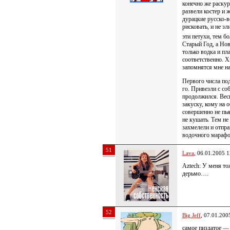
конечно же раскур
развели костер и
дурацкие русско-в
рисковать, и не з
эти петухи, тем б
Старый Год, а Но
только водка и пл
соответственно. Х
запомнятся мне н
Первого числа под
го. Привезли с со
продолжился. Весь
закуску, кому на 
совершенно не пья
не кушать. Тем не
захмелели и отпра
водочного марафон
51
Lava
, 06.01.2005 1
Aztech: У меня т
дерьмо….
52
Big Jeff
, 07.01.200
самое пиздатое —