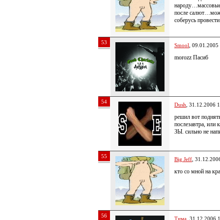
народу…массовые 
после салют…можн
соберусь провест
53
Smool
, 09.01.2005
morozz Пасиб
54
Dush
, 31.12.2006 
решил вот поднять
послезавтра, или 
ЗЫ. сильно не нап
55
Big Jeff
, 31.12.200
кто со мной на к
56
Тима
, 31.12.2006 