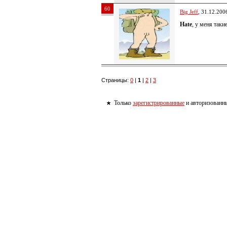
60
Big Jeff
, 31.12.200
Hate
, у меня таки
Страницы:
0
|
1
|
2
|
3
Только
зарегистрированные
и авторизованны