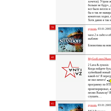
хочется). Утром ж
больше не буду», 
все было весело и
бы я так не нажир
коматозах ходил, 
Хотя давно я так 
39
zynosis
, 03.01.200
часа 2 я сидел в 
выблюю
Блювотина на новы
40
MyGodListen2Ram
2 Lava & zynosis:
Когда пойдете бух
хуёвейший новый 
какой-то! Я перес
не пил ничего!
программу по НТ
проигнорировал, 
песню Runaway! Вс
слушать….
41
zynosis
, 03.01.200