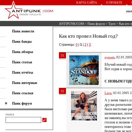
КАРТА САЙТА
О ПРОЕКТЕ
им
ANTIPUNK/COM
>
Панк форум
>
Треп
> Как кто 
Панк новости
Как кто провел Новый год?
Панк банды
Страницы:
0
|
1
|
2
|
3
Панк обзоры
31
zynosis
, 02.01.200
Панк статьи
Ебучий новый год
Вот седня я хоро
Панк отчёты
С НОВЫМ ГОД
Панк интервью
32
Панк ссылки
Lava
, 02.01.2005 2
А у меня такого у
Панк форум
друзья разъехалис
была настолько ра
шомпанское, потом
поиск
же наконец вы ост
столом в полном о
повторилось тоже
больше так не мо