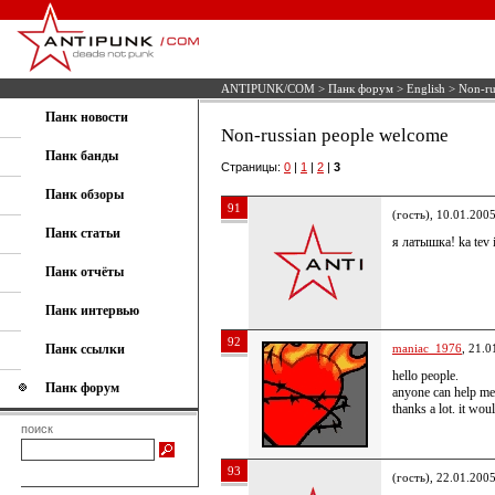
ANTIPUNK/COM
>
Панк форум
>
English
> Non-ru
Панк новости
Non-russian people welcome
Панк банды
Страницы:
0
|
1
|
2
|
3
Панк обзоры
91
(гость), 10.01.200
Панк статьи
я латышка! ka tev i
Панк отчёты
Панк интервью
92
Панк ссылки
maniac_1976
, 21.0
hello people.
Панк форум
anyone can help m
thanks a lot. it wo
поиск
93
(гость), 22.01.200