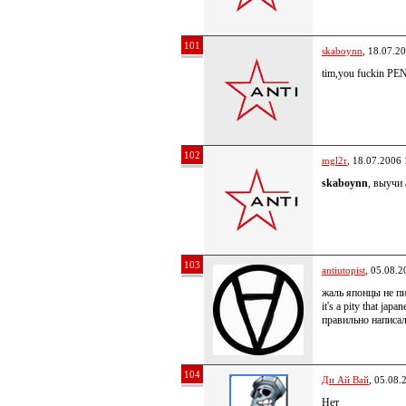
101
skaboynn
, 18.07.2
tim,you fuckin PEND
102
mgl2r
, 18.07.2006 
skaboynn
, выучи
103
antiutopist
, 05.08.2
жаль японцы не п
it's a pity that japan
правильно написа
104
Ди Ай Вай
, 05.08.
Нет