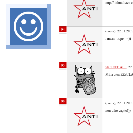
nope? i dont have 
94
(гость), 22.01.200
i mean- nope
!
=))
95
SICKOFITALL
, 22
Mina olen EES
96
(гость), 22.01.200
non ti ho capito!))