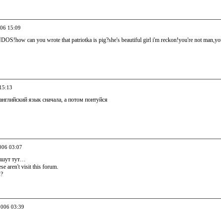
006 15:09
OS!how can you wrote that patriotka is pig?she's beautiful girl i'm reckon!you're not man,you'
15:13
 английский язык сначала, а потом понтуйся
006 03:07
ишут тут…
ese aren't visit this forum.
л?
2006 03:39