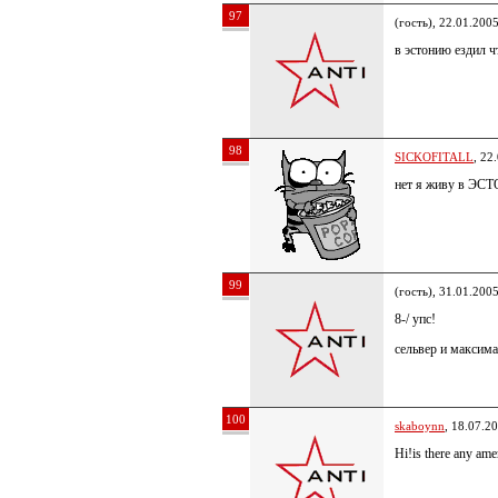
97
(гость), 22.01.200
в эстонию ездил ч
98
SICKOFITALL
, 22
нет я живу в 
99
(гость), 31.01.200
8-/ упс!
сельвер и максима
100
skaboynn
, 18.07.2
Hi!is there any amer