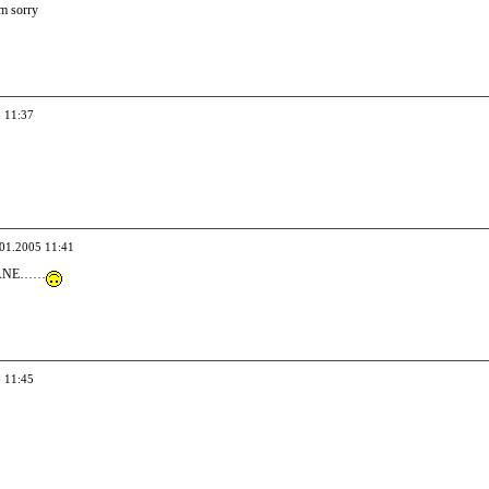
em sorry
5 11:37
.01.2005 11:41
TLANE……
5 11:45