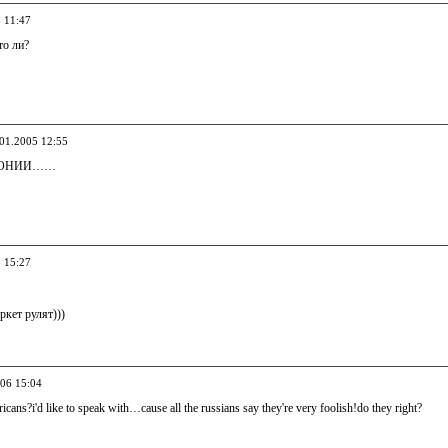
5 11:47
то ли?
.01.2005 12:55
ЭСТОНИИ……
5 15:27
ркет рулят)))
006 15:04
icans?i'd like to speak with…cause all the russians say they're very foolish!do they right?