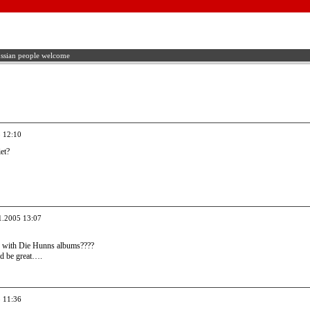
ssian people welcome
5 12:10
et?
1.2005 13:07
e with Die Hunns albums????
uld be great….
5 11:36