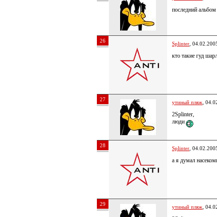
последний альбом 
26
Splinter
, 04.02.200
кто такие гуд шар
27
утиный пляж
, 04.0
2Splinter,
люди
28
Splinter
, 04.02.200
а я думал насеко
29
утиный пляж
, 04.0