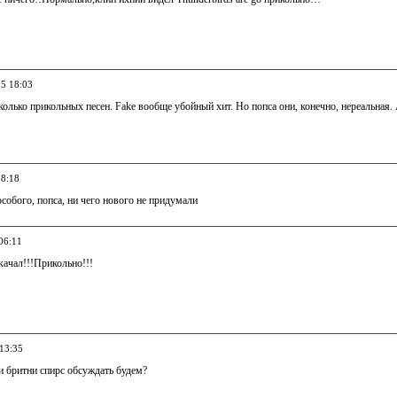
05 18:03
колько прикольных песен. Fake вообще убойный хит. Но попса они, конечно, нереальная. А
18:18
 особого, попса, ни чего нового не придумали
06:11
качал!!!Прикольно!!!
 13:35
и бритни спирс обсуждать будем?