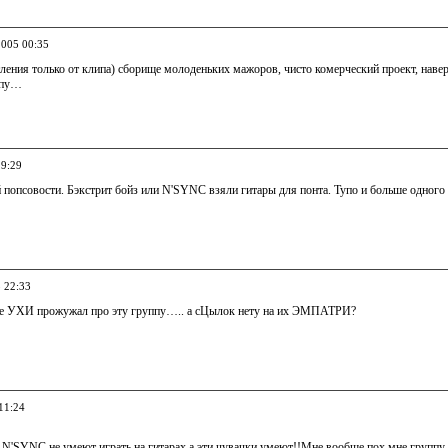
2005 00:35
тления только от клипа) сборище молоденьких мажоров, чисто комерческий проект, навер
ппу…
19:29
 попсовости. Бэкстрит бойз или N'SYNC взяли гитары для понта. Тупо и больше одного
5 22:33
се УХИ прожужал про эту группу….. а сЦылок нету на их ЭМПАТРИ?
11:24
 N'SYNC не умеют играть на гитарах а эти чувачки умеют!!Мне вообще пох мне группу с