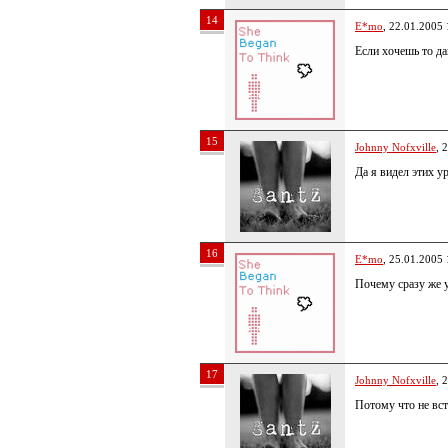
14
E*mo
, 22.01.2005 
Если хочешь то да
15
Johnny Nofxville
, 
Да я видел этих ур
16
E*mo
, 25.01.2005 
Почему сразу же 
17
Johnny Nofxville
, 
Потому что не вст