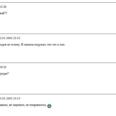
15:36
вай!!!
22.01.2005 23:15
одов по телеку. Я сначала подумал, что это о-зон.
18:32
уроды?
25.01.2005 23:13
авило, не зацепило, не понравилось.