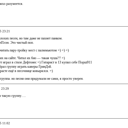
мхо разумеется.
5 23:21
плохих песен, но там даже не пахнет панком.
лПлэн. Это чистый поп.
считать пару-тройку мест с палммьютом =) =) =)
их на сайте. Читал их био — такая чушь!!! =)
ет играл в стиле Дефтонес =) Гитарист в 13 купил себе Порш911
обрал группу играть каверы ГринДэй.
зрасте ещё в песочнице ковырялся. =)
руппа. но песни они придумали не сами, я просто уверен.
5 23:29
л такую группу….
5 11:02