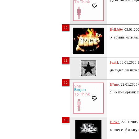
10
EvlLb0y
, 05.01.20
У группы есть нас
11
[uzk]
, 05.01.2005 
да видел, ни чего
12
E*mo
, 22.01.2005 
Я их концертник с
13
FTW7
, 22.01.2005
может ещё и алсу 