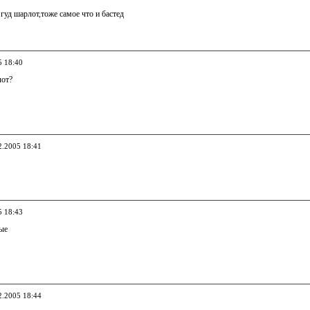
гуд шарлот,тоже самое что и бастед
5 18:40
лот?
2.2005 18:41
5 18:43
мые
2.2005 18:44