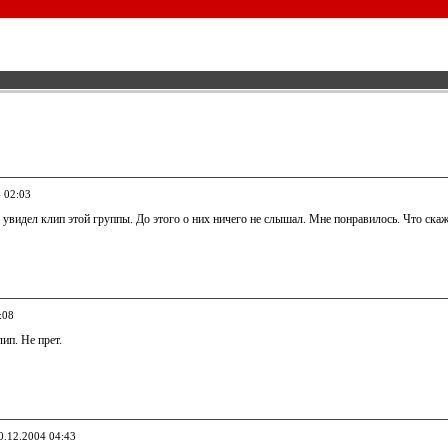
4 02:03
 увидел клип этой группы. До этого о них ничего не слышал. Мне понравилось. Что скаж
:08
ип. Не прет.
30.12.2004 04:43