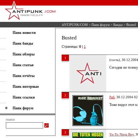
ANTIPUNK/COM
>
Панк форум
>
Банды
> Busted
Панк новости
Busted
Панк банды
Страницы:
0
|
1
Панк обзоры
1
(гость), 30.12.200
Панк статьи
Сегодня по телеку
Панк отчёты
Панк интервью
2
Панк ссылки
PaS
, 30.12.2004 02
Тоже видел этот кл
Панк форум
поиск
3
Yo-Yo Ninja Boy
, 