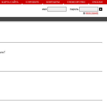
КАРТА САЙТА
О ПРОЕКТЕ
КОНТАКТЫ
СПОНСОРСТВО
ENGLISH
имя
пароль
регистрация
ете?