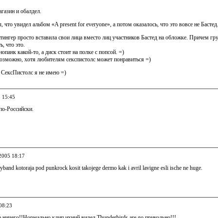
агазин и обалдел.
 что увидел альбом «A present for everyone», а потом оказалось, что это вовсе не Бастед
тингер просто вставила свои лица вместо лиц участников Бастед на обложке. Причем гр
, что это.
опанк какой-то, а диск стоит на полке с попсой. =)
озможно, хотя любителям секспистолс может понравиться =)
 СексПистолс я не имею =)
5 15:45
о-Российски.
.2005 18:17
and kotoraja pod punkrock kosit takojege dermo kak i avril lavigne esli ische ne huge.
08:23
е ничего!!Нормально,клип ихний видел Thunderbirds are go прикольно!!!