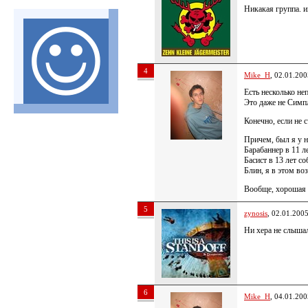
Никакая группа. и
4
Mike_H
, 02.01.200
Есть несколько не
Это даже не Симп
Конечно, если не 
Причем, был я у н
Барабаннер в 11 л
Басист в 13 лет с
Блин, я в этом во
Вообще, хорошая г
5
zynosis
, 02.01.200
Ни хера не слыша
6
Mike_H
, 04.01.200