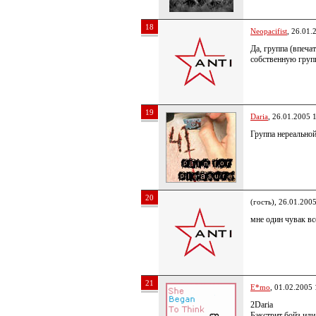
18
Neopacifist
, 26.01.
Да, группа (впеча
собственную гру
19
Daria
, 26.01.2005 
Группа нереальной
20
(гость), 26.01.200
мне один чувак в
21
E*mo
, 01.02.2005 
2Daria
Бэкстрит бойз или