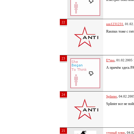
22
nm1231231
, 01.02
Rasmus тоже с ги
23
E*mo
, 01.02.2005 
А причём здесь 
24
Splinter
, 04.02.200
Splinter все не по
25
утиный пляж
, 04.0