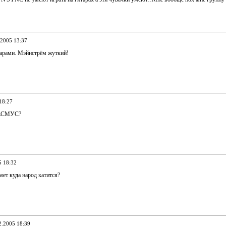
.2005 13:37
тарами. Мэйнстрём жуткий!
18:27
РАСМУС?
5 18:32
ймет куда народ катится?
2.2005 18:39