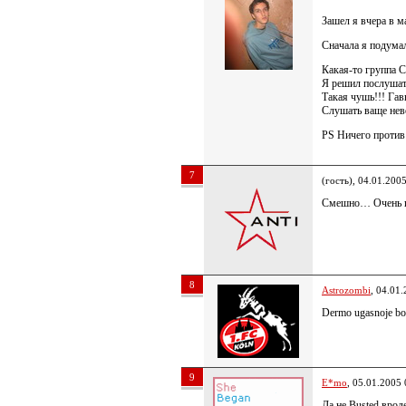
Зашел я вчера в м
Сначала я подумал,
Какая-то группа С
Я решил послушать
Такая чушь!!! Гавн
Слушать ваще нев
PS Ничего против
7
(гость), 04.01.200
Смешно… Очень п
8
Astrozombi
, 04.01
Dermo ugasnoje boyb
9
E*mo
, 05.01.2005 
Да не Busted врод