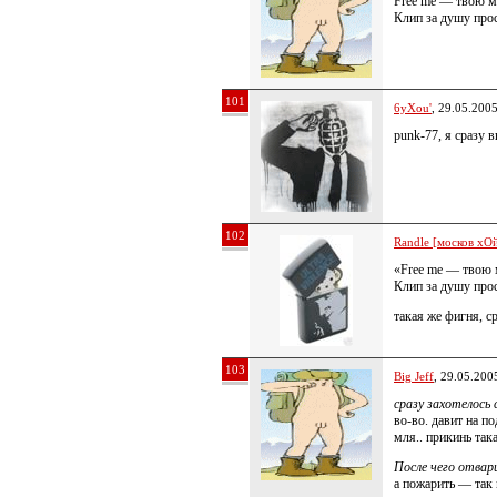
Free me — твою ма
Клип за душу прос
101
6yXou'
, 29.05.200
punk-77, я сразу 
102
Randle [москов хОй
«Free me — твою м
Клип за душу прос
такая же фигня, с
103
Big Jeff
, 29.05.200
сразу захотелось
во-во. давит на по
мля.. прикинь так
После чего отвари
а пожарить — так