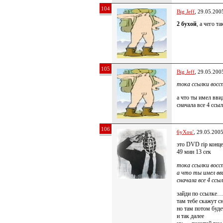
104
Big Jeff
, 29.05.200
2 бухой
, а чего т
105
Big Jeff
, 29.05.200
тока ссылки вос
а что ты имел вви
сначала все 4 ссы
106
6yXou'
, 29.05.200
это DVD rip конц
49 мин 13 сек
тока ссылки вос
а что ты имел вв
сначала все 4 сс
зайди по ссылке…
там тебе скажут 
но там потом буде
и так далее