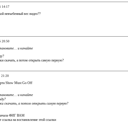
5 14:17
акой невъебенный вес видео??
5 20:50
становите… и качайте
ду?
лки скачать, а потом открыть самую первую?
5 21:20
ерта Show Must Go Off
становите… и качайте
иду?
ылки скачать, а потом открыть самую первую?
сначала ФИГ ВАМ
т ссылка на востановление этой ссылки