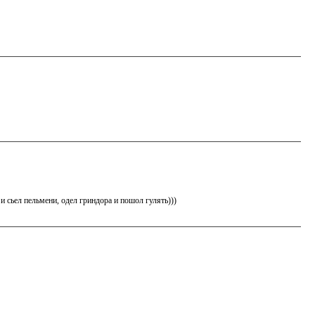
 и сьел пельмени, одел гриндора и пошол гулять)))