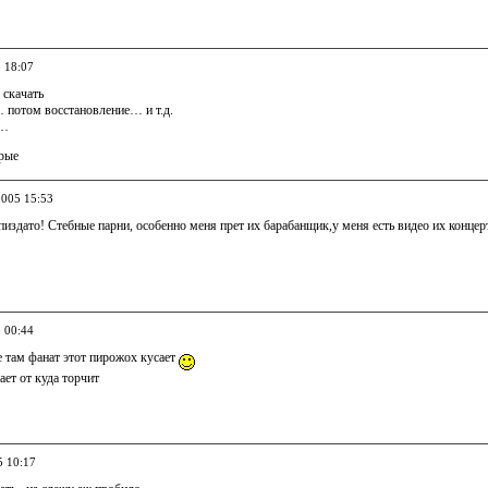
5 18:07
 скачать
 потом восстановление… и т.д.
о…
арые
2005 15:53
 пиздато! Стебные парни, особенно меня прет их барабанщик,у меня есть видео их концер
5 00:44
 там фанат этот пирожох кусает
ает от куда торчит
5 10:17