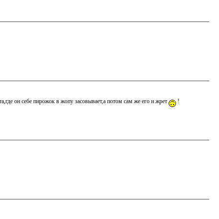
та,где он себе пирожок в жопу засовывает,а потом сам же его и жрет
!