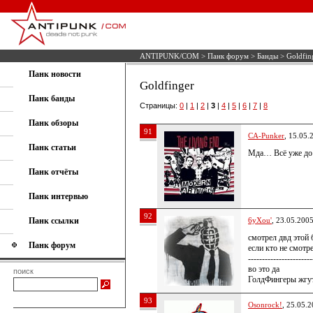
ANTIPUNK/COM
>
Панк форум
>
Банды
> Goldfin
Панк новости
Goldfinger
Панк банды
Страницы:
0
|
1
|
2
|
3
|
4
|
5
|
6
|
7
|
8
Панк обзоры
91
CA-Punker
, 15.05.
Панк статьи
Мда… Всё уже до 
Панк отчёты
Панк интервью
92
Панк ссылки
6yXou'
, 23.05.200
смотрел двд этой 
Панк форум
если кто не смотр
-----------------------
во это да
поиск
ГолдФингеры жгут!
93
Osonrock!
, 25.05.