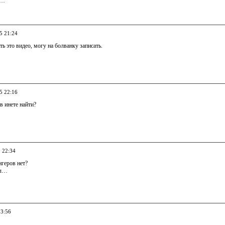
м…
5 21:24
ть это видео, могу на болванку записать.
5 22:16
в инете найти?
5 22:34
нгеров нет?
ал…
23:56