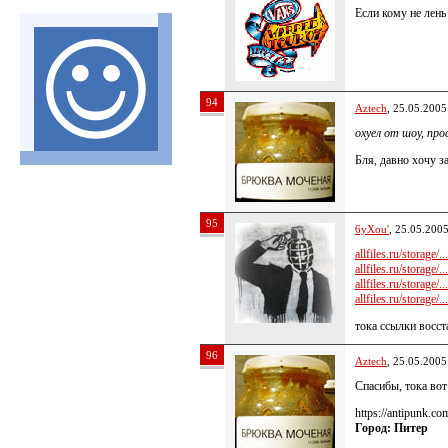
Если кому не лень
94
Aztech
, 25.05.2005
охуел от шоу, пр
Бля, давно хочу з
95
6yXou'
, 25.05.200
allfiles.ru/storage/...
allfiles.ru/storage/...
allfiles.ru/storage/...
allfiles.ru/storage/...
тока ссылки восс
96
Aztech
, 25.05.2005
Спасибы, тока вот
https://antipunk.c
Город: Питер