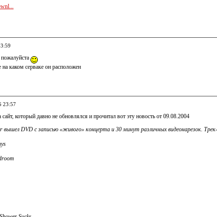
wnl...
23:59
ь пожалуйста
 на каком серваке он расположен
6 23:57
 сайт, который давно не обновлялся и прочитал вот эту новость от 09.08.2004
er вышел DVD с записью «живого» концерта и 30 минут различных видеонарезок. Трек
ays
edroom
 Shower Sucks