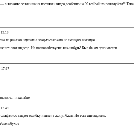
 — выложите ссылки на их песенки и видео,особенно на 99 red balluns,пожалуйста!!!Такж
 13:10
осто не реально играют в живую если кто не смотрел советую
аценить этот шедевр. Не поспособствуешь как-нибудь? Был бы оч признателен…
5 17:37
тановите… и качайте
 17:49
 оллфаллос выдает ошибку и шлет в жопу. Жаль. Но есть еще вариант:
om/users/6yxou