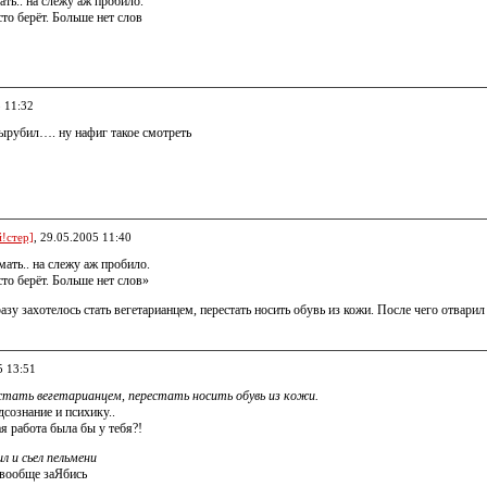
ть.. на слежу аж пробило.
то берёт. Больше нет слов
5 11:32
вырубил…. ну нафиг такое смотреть
!стер]
, 29.05.2005 11:40
ать.. на слежу аж пробило.
то берёт. Больше нет слов»
разу захотелось стать вегетарианцем, перестать носить обувь из кожи. После чего отварил
5 13:51
 стать вегетарианцем, перестать носить обувь из кожи.
дсознание и психику..
ая работа была бы у тебя?!
л и сьел пельмени
 вообще заЯбись