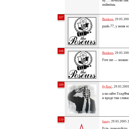
ну…. почитай та
поймёшь
107
Bonkers
, 29.05.200
punk-77, у меня ес
108
Bonkers
, 29.05.200
Free me — можно 
109
6yXou'
, 29.05.200
а на сайте ГолдФи
я вроде там слив
110
fuzzy
, 29.05.2005 
Есть, пожалуйсто: