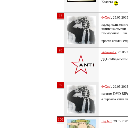
Коллега
97
6yXou'
, 25.05.200
народ, если хотите
жмите на ссылки…
гемморойно… н
просто ссылки ст
98
xideraxelix
, 28.05.
Да,Goldfinger-это
99
6yXou'
, 29.05.200
на этом DVD RIPе
а пирожок сами зн
100
Big Jeff
, 29.05.200