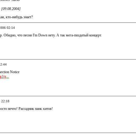
s [09.08.2004]
кая, кто-нибудь знает?
2006 02:14
 Обидно, что песни I'm Down нету. А так мега-пиздатый концерт.
02:44
ection Notice
3/g...
6 22:18
осто нечто! Рассадник панк хитов!