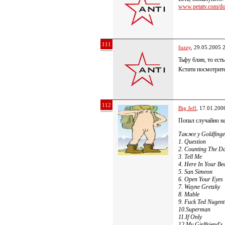
www.petatv.com/do
111
fuzzy
, 29.05.2005 
Тьфу блин, то ест
Кстати посмотрите
112
Big Jeff
, 17.01.200
Попал случайно на
Также у Goldfing
1. Question
2. Counting The D
3. Tell Me
4. Here In Your B
5. San Simeon
6. Open Your Eyes
7. Wayne Gretzky
8. Mable
9. Fuck Ted Nugent
10.Superman
11.If Only
12.My Girlfriend's