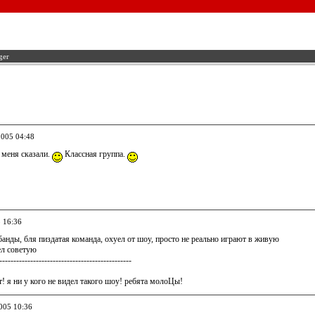
ger
2005 04:48
меня сказали.
Классная группа.
5 16:36
банды, бля пиздатая команда, охуел от шоу, просто не реально играют в живую
ел советую
-----------------------------------------------
 я ни у кого не видел такого шоу! ребята молоЦы!
2005 10:36