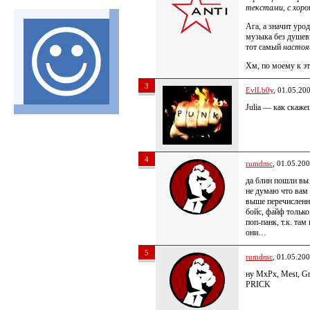
текстами, с хор
Ага, а значит уро
музыка без душев
тот самый
насто
Хм, по моему к э
3
EvlLb0y
, 01.05.20
Julia — как скаж
4
rumdmc
, 01.05.20
да блин пошли вы
не думаю что вам 
выше перечисленн
бойс, файф только
поп-панк, т.к. та
они…
5
rumdmc
, 01.05.20
ну MxPx, Mest, G
PRICK