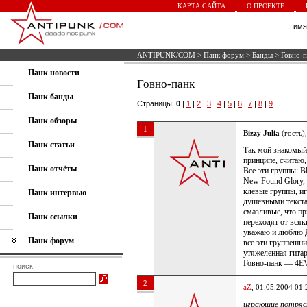
КАРТА САЙТА
О ПРОЕКТЕ
им
ANTIPUNK/COM
>
Панк форум
>
Банды
> Говно-п
Панк новости
Говно-панк
Панк банды
Страницы:
0
|
1
|
2
|
3
|
4
|
5
|
6
|
7
|
8
|
9
Панк обзоры
1
Bizzy Julia
(гость)
Панк статьи
Так мой знакомый 
принципе, считаю,
Панк отчёты
Все эти группы: Bl
New Found Glory, 
клевые группы, и
Панк интервью
душевными текста
смазливые, что пр
Панк ссылки
переходят от всяк
уважаю и люблю Дж
Панк форум
все эти группешни
утяжеленная гитара
Говно-панк — 4EVE
поиск
2
aZ
, 01.05.2004 01:
играющие потрясн