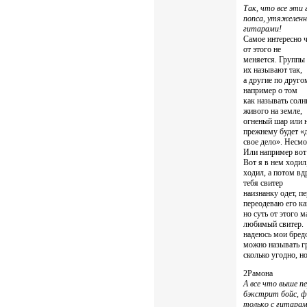
Так, что все эти
попса, утяжелен
гитарами!
Самое интересно ч
от этого не
меняется. Группы 
их называют так,
а другие по друго
например о том
как называть солн
живого на земле,
огненый шар или н
прежнему будет «
свое дело». Несмо
Или например вот 
Вот я в нем ходил
ходил, а потом вд
тебя свитер
наизнанку одет, пе
переодеваю его ка
но суть от этого 
любимый свитер.
надеюсь мои бред
можно называть г
сколько угодно, но
2Рамона
А все что выше п
бэкстрит бойс, 
только с гитарам