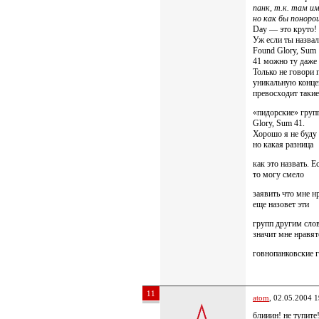
панк, т.к. там и
но как бы понор
Day — это круто!
Уж если ты назвал
Found Glory, Sum
41 можно ту даже 
Только не говори 
уникальную конце
превосходит такие
«пидорские» групп
Glory, Sum 41.
Хорошо я не буду 
но какая разница
как это назвать. 
то могу смело
заявить что мне н
еще назовет эти
групп другим сло
значит мне нравят
говнопанковские 
11
atom
, 02.05.2004 1
блииин! не тупите