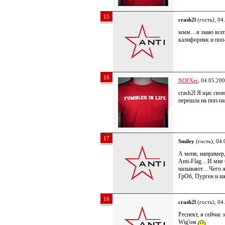
15
crash2l
(гость), 04
ммм…я знаю всег
калифорняк и поп
16
NOFXer
, 04.05.20
crash2l Я щас сво
перешла на поп-п
17
Smiley
(гость), 04.
А меня, например
Anti-Flag…И мне 
называют…Чего ж
ГрОб, Пурген и и
18
crash2l
(гость), 04
Респект, я сейчас
Wig'ом