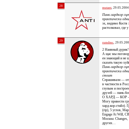
28
mutant
, 29.05.2004
Панк-хардкор сцен
практически одн
эх, видимо Костя 
растолковал, где у
29
rumdmc
, 29.05.20
2 Наивный дурик!
А щас мы поговори
ен знающий и не 
сказать такую хуй
Панк-хардкор сцен
практически одни
стоит
Спрашивали — отв
в частности в Ро
глупым и построен
друзей — панк-
О ХАРД — КОР 
Могу привести гр
хард-кор-стайл). 
(rip), 5 углов, Ма
Engage At Will, С
Москва: Changes,
других…