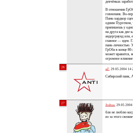
девчёнках заработ
В отношении ГрОб
говнопанк. Во-пе
Панк-хардкор сцен
одним Пургеном, т
припишешь у одн
на друга как две
андерграунд или, е
главное — идея. Г
панк-личностью. 
ГрОба в конце 80-
может нравится, м
огромное влияние 
26
aZ
, 29.05.2004 14:
Сибирский панк,
27
Joshua
, 29.05.2004
бля не люблю когд
из за этого свежи