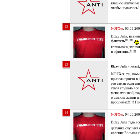
главное ненужные 
чтобы нравилось! 
12
NOFXer
, 03.05.20
Bizzy Julia, извин
фанатеть!!!!!!!
говно-панк,это п
и офигенный!!!!
13
Bizzy Julia
(гость)
NOFXer, ты, по-мо
привела просто в 
это самая офигенн
стала слушать все
меня музыкой, по
о смысле жизни и,
проблемах!!!!! П
14
NOFXer
, 04.05.20
Bizzy Julia тада в
девушка слушает е
явление.Большинст