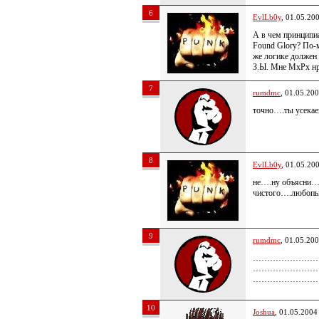
6
EvlLb0y
, 01.05.20
А в чем принципи
Found Glory? По-
же логике должен
З.Ы. Мне МхРх нр
7
rumdmc
, 01.05.20
точно….ты усека
8
EvlLb0y
, 01.05.20
не….ну объясни…
чистого….любоп
9
rumdmc
, 01.05.20
……………………
……………………
……………………
10
Joshua
, 01.05.2004