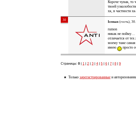
Короче чувак, то 
твоей узколобости
хк, в частности 
30
Iceman
(гость), 30
rumon
никак не пойму… 
отличается от тех
моему таже самая
имею
просто о
Страницы:
0
|
1
|
2
|
3
|
4
|
5
|
6
|
7
|
8
|
9
Только
зарегистрированные
и авторизованны