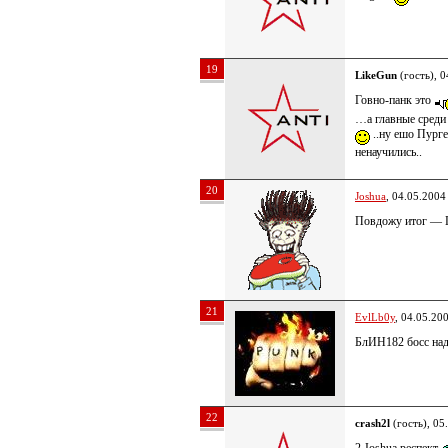
19
LikeGun
(гость), 0
Говно-панк это
…а главные сред
..ну ешо Пурге
ненаучились..
20
Joshua
, 04.05.2004
Повдожу итог — Г
21
EvlLb0y
, 04.05.20
БлИН182 босс на
22
crash2l
(гость), 05