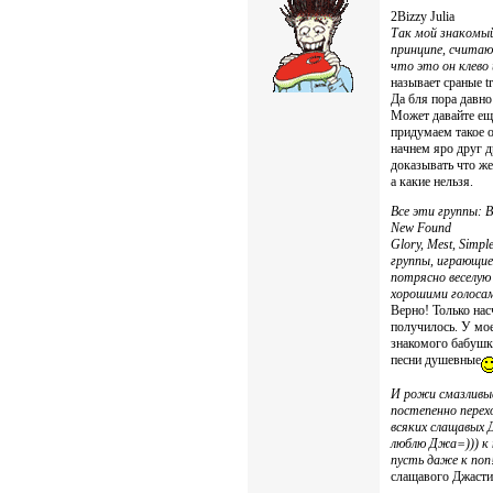
2Bizzy Julia
Так мой знакомый
принципе, считаю
что это он клево
называет сраные t
Да бля пора давно
Может давайте ещ
придумаем такое 
начнем яро друг 
доказывать что же
а какие нельзя.
Все эти группы: Bl
New Found
Glory, Mest, Simp
группы, играющие
потрясно веселую
хорошими голоса
Верно! Только нас
получилось. У мо
знакомого бабушк
песни душевные
И рожи смазливые
постепенно пере
всяких слащавых 
люблю Джа=))) к 
пусть даже к поп
слащавого Джасти