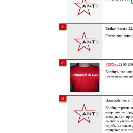
2 Joshua респект
23
Booker
(гость), 22
Спопсились панки,
24
NOFXer
, 22.05.20
Вообщем говнопан
говно-панк-это rul
25
Наивный
(гость),
Вообще термин го
жанр панк не опр
команды (эти вре
именно музыкой и,
то действительно 
слащавые не у все