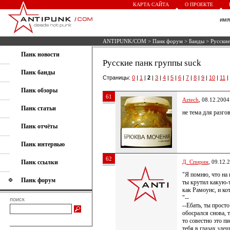
КАРТА САЙТА
О ПРОЕКТЕ
им
ANTIPUNK/COM
>
Панк форум
>
Банды
> Русские
Панк новости
Русские панк группы suck
Панк банды
Страницы:
0
|
1
|
2
|
3
|
4
|
5
|
6
|
7
|
8
|
9
|
10
|
11
|
Панк обзоры
61
Aztech
, 08.12.2004
Панк статьи
не тема для разгов
Панк отчёты
Панк интервью
62
Панк ссылки
Д. Спирин
, 09.12.
"Я помню, что на п
Панк форум
ты крутил какую-т
как Рамоунс, и к
"--
поиск
--Ебать, ты просто
обосрался снова, т
то совестно это пи
тебя в глазах зде