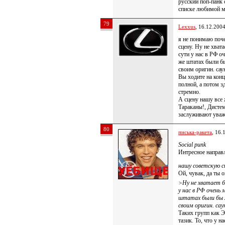
русский поп-панк 
списке любимой 
79
Lexxus
, 16.12.200
я не понимаю поче
сцену. Ну не хват
сути у нас в РФ о
же штатах были б
своим оригин. сау
Вы ходите на конц
полной, а потом з
стремно.
А сцену нашу все 
Тараканы!, Дистем
заслуживают уваж
80
писька-ракета
, 16.
Social punk
Интресное направл
нашу советскую с
Ой, чувак, да ты 
>Ну не хватает б
у нас в РФ очень
штатах были бы 
своим оригин. сау
Таких групп как Э
тазик. То, что у н