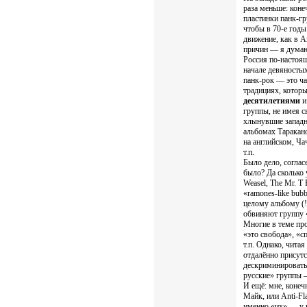
раза меньше: кон
пластинки панк-гр
чтобы в 70-е год
движение, как в А
причин — я думаю,
Россия по-настоящ
начале девяностых
панк-рок — это ча
традициях, кото
десятилетиями
и
группы, не имея с
хлынувшие запад
альбомах Таракано
на английском, Чач
т.п.
Было дело, соглас
было? Да сколько 
Weasel, The Mr. T
«ramones-like bub
целому альбому (!
обвиняют группу 
Многие в теме про
«это свобода», «с
т.п. Однако, читая
отдалённо присутс
дескриминировать
русские» группы —
И ещё: мне, коне
Майк, или Anti-Fla
именно «их» — у н