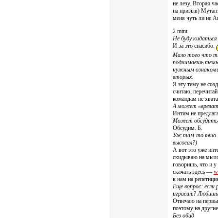
не лезу. Вторая ча
на призыв) Мутант
меня чуть ли не А
2 mtnt
Не буду кидаться
И за это спасибо.
Мало того что ты
поднимаешь темы 
нужным ознакомит
вторых.
Я эту тему не соз
считаю, перечитай
командам не хватае
А может «врезат
Интим не предлага
Может обсудить 
Обсудим. Б.
Уж там-то явно м
высосал?)
А вот это уже инт
скидываю на мыло
говоришь, что и у
скачать здесь —
w
к нам на репетици
Еще вопрос: если
играешь? Любишь 
Отвечаю на первы
поэтому на другие
Без обид