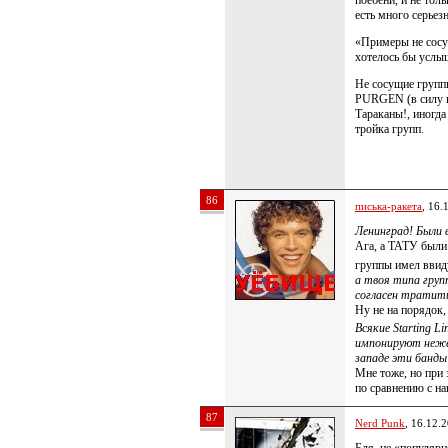
поебени, и не тол
есть много серьез
«Примеры не сосу
хотелось бы услы
Не сосущие группы
PURGEN (в силу их
Тараканы!, иногда 
тройка групп.
86
писька-ракета
, 16.
Ленинград! Были 
Ага, а ТАТУ были
группы имел ввид
а твоя типа груп
согласен тратить
Ну не на порядок
Всякие Starting Li
импонируют неже
западе эти банды
Мне тоже, но при
по сравнению с н
87
Nerd Punk
, 16.12.