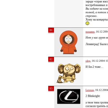
зараде «серая мас
востребованных в
Вы ходите на кон
полной, а потом 
стремно.
Хожу на концерты 
81
noname
, 16.12.200
Нет у нас групп 
Ленинград! Были в
82
oleg
, 16.12.2004 1
И Би-2 тоже…
83
Lexxus
, 16.12.200
2 Blinkeight:
а твоя типа групп
согласен тратить 