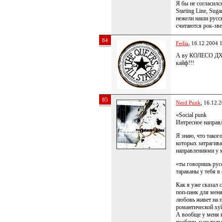
Я бы не согласилс
Starting Line, Su
нежели наши русск
считаются рок-зв
84
Fedia
, 16.12.2004 
А ву КОЛЕСО ДХА
кайф!!!
85
Nerd Punk
, 16.12.
«Social punk
Интресное направл
Я знаю, что такого
которых затрагива
направлениями у ме
«ты говоришь русс
тараканы у тебя 
Как я уже сказал 
поп-панк для мен
любовь живет на пя
романтической ху
А вообще у меня 