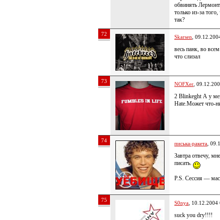
обвинять Лермонт
только из-за того,
так?
72
Skarsen
, 09.12.200
весь панк, во все
что слизал
73
NOFXer
, 09.12.20
2 Blinkeght А у ме
Hate.Может что-ни
74
писька-ракета
, 09.
Завтра отвечу, мн
писать.
P.S. Сессия — мас
75
S0nya
, 10.12.2004
suck you dry!!!!