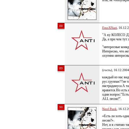
Бля, не «популяр
88
EmoXNazi
, 16.12.
"А ву КОЛЕСО Д
Да, а при чем тут 
"интересные конк
Интересно, что же
охуенно интересн
89
(гость), 16.12.200
каждый из нас вид
рус.группах!!!не 
настрадамуса.А та
нравятся.Но есть 
один вопрос:"Есть
ALL песни?".
90
Nerd Punk
, 16.12.
«Есть ли хоть одн
песни?».
Нет, и я считаю т