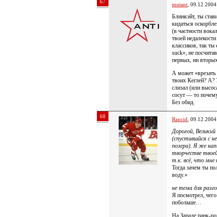
67
mutant
, 09.12.2004
Блинкэйт, ты став
кидаться оскорбл
(в частности вока
твоей недалекости
классиков, так т
suck», не посчита
первых, ни вторых
А может «врезать
твоих Кеглей? А? 
слизал (или высос
сосут — то почему
Без обид.
68
Rancid
, 09.12.2004
Дорогой, Велики
(спустившйся с н
позера). Я же на
творчестве твоей
т.к. всё, что мн
Тогда зачем ты по
воду.»
не тема для разго
Я посмотрел, чего
побольше…
На Западе панк-ро