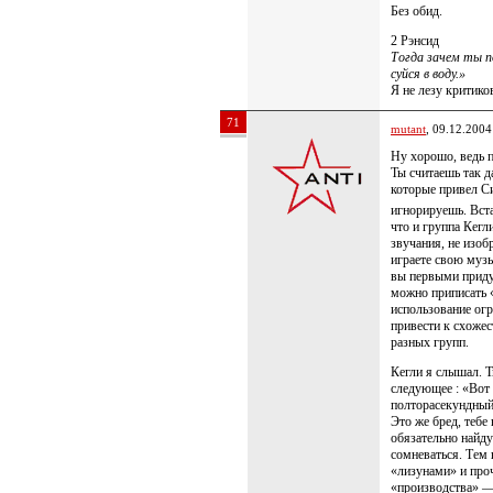
Без обид.
2 Рэнсид
Тогда зачем ты п
суйся в воду.»
Я не лезу критико
71
mutant
, 09.12.2004
Ну хорошо, ведь п
Ты считаешь так д
которые привел С
игнорируешь. Вста
что и группа Кегл
звучания, не изо
играете свою музы
вы первыми приду
можно приписать
использование огр
привести к схоже
разных групп.
Кегли я слышал. Т
следующее : «Вот 
полторасекундный
Это же бред, тебе
обязательно найд
сомневаться. Тем 
«лизунами» и про
«производства» — 