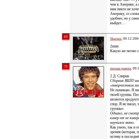
чем в Америке, а 
ним никто не хоче
Америку, со слов
удобнее, но у сам
выйдет…
69
Skarsen
, 09.12.200
2mtnt
Какую же песню с
70
писька-ракета
, 09.
2 Д. Спирин
Сборник ВШП инт,
«творчеством мое
Не понимаю. Я пис
твоей группы. Песн
является продукто
спор. Я не писал,
группы».
Однако, не смотр
кавер от не кавер
научился люто.
Как умею, так и 
зрения (которая, 
истину в последне