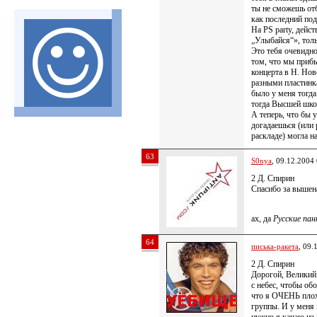
ты не сможешь отб
как последний п
На PS party, дейс
„Улыбайся“», толь
Это тебя очевидно
том, что мы прибы
концерта в Н. Нов
разными пластинка
было у меня тогд
тогда Высшей школ
А теперь, что бы 
догадаешься (или 
раскладе) могла 
63
S0nya
, 09.12.2004
2 Д. Спирин
Спасибо за вышена
ах, да
Русские пан
64
писька-ракета
, 09.
2 Д. Спирин
Дорогой, Великий
с небес, чтобы обо
что я ОЧЕНЬ плох
группы. И у меня н