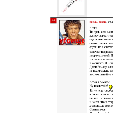
76
писька-ракета
, 10.
2 mtnt
Ты прав, есть как
жанра» играет туе
ограниченного чи
схожести некото
групп
, но я счита
означает преднам
подражать оной. Я
Ramones (на после
в частности Д.Сп
Джои Рамону, а г
не подкреплено н
воспоминаний (о 
Кегли я слышал.
Ну и как тебе?
Ты хочешь чтобы 
«Такая-та такая-
бы так. Ведь сам 
и найти, что и от
можешь не сомне
Сомневаюсь.