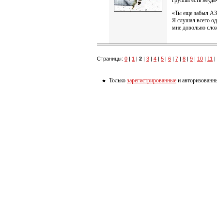
группы есть неуда
«Ты еще забыл АЗ
Я слушал всего од
мне довольно сло
Страницы:
0
|
1
|
2
|
3
|
4
|
5
|
6
|
7
|
8
|
9
|
10
|
11
|
Только
зарегистрированные
и авторизованны