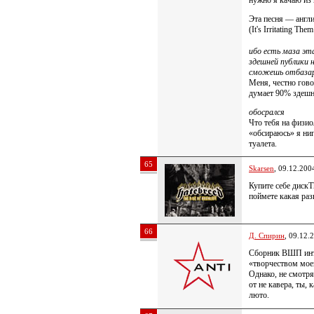
нужно я качаю из 
Эта песня — англ
(It's Irritating Th
ибо есть маза эт
здешней публики 
сможешь отбазар
Меня, честно гово
думает 90% здешн
обосрался
Что тебя на физио
«обсираюсь» я ниг
туалета.
65
Skarsen
, 09.12.200
Купите себе диск
поймете какая ра
66
Д. Спирин
, 09.12.
Сборник ВШП инт,
«творчеством моей
Однако, не смотря
от не кавера, ты, 
люто.