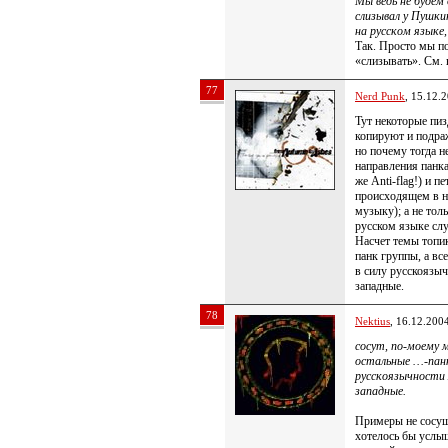
Мы ведь не будем
слизывал у Пушки
на русском языке,
Так. Просто мы п
«слизывать». См. 
77
Nerd Punk
, 15.12.
Тут некоторые пиз
копируют и подра
но почему тогда н
направления панка
же Anti-flag!) и п
происходящем в н
музыку); а не тол
русском языке сл
Насчет темы топик
панк группы, а вс
в силу русскоязыч
западные.
78
Nektius
, 16.12.200
сосут, по-моему м
остальные …-панк
русскоязычности 
западные.
Примеры не сосущ
хотелось бы услыш