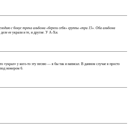
мелодию с бонус трека альбома «береги себя» группы «три 15». Оба альбома
 деле ее украли и те, и другие. У А-Хи.
о «украл» у кого-то эту песню — я бы так и написал. В данном случае я просто
 под номером 6.