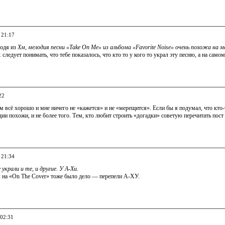
 21:17
ходя из
Хм, мелодия песни «Take On Me» из альбома «Favorite Noise» очень похожа на 
.
следует понимать, что тебе показалось, что кто то у кого то украл эту песню, а на самом
22
м всё хорошо и мне ничего не «кажется» и не «мерещится». Если бы я подумал, что кто-т
дии похожи, и не более того. Тем, кто любит строить «догадки» советую перечитать пост
 21:34
 украли и те, и другие. У А-Хи.
 на «On The Cover» тоже было дело — перепели А-ХУ.
 02:31