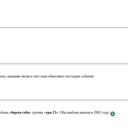
ему, название песни и эти слова объясняют последнее событие
ьбома «
береги себя
» группы «
три 15
». Оба альбома вышли в 2002 году.