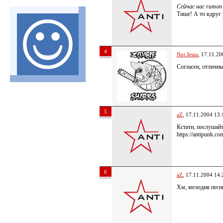
Сейчас нас rumon 
Тише! А то вдруг
4
Not Jesus
, 17.11.20
Согласен, отличны
5
aZ
, 17.11.2004 13:
Кстати, послушайт
https://antipunk.c
6
aZ
, 17.11.2004 14:
Хм, мелодия песн