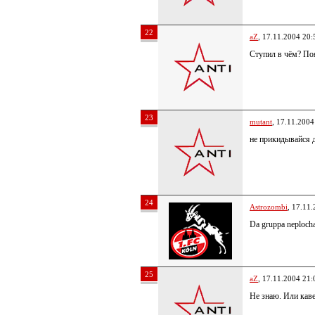
22
aZ
, 17.11.2004 20:
Ступил в чём? По
23
mutant
, 17.11.2004
не прикидывайся д
24
Astrozombi
, 17.11
Da gruppa neplocha
25
aZ
, 17.11.2004 21:
Не знаю. Или каве