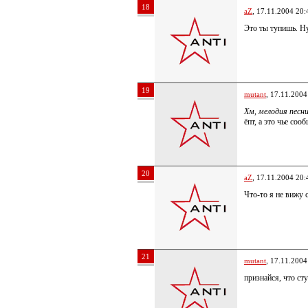
18
aZ
, 17.11.2004 20:
Это ты тупишь. Ну,
19
mutant
, 17.11.2004
Хм, мелодия песни
ёпт, а это чье со
20
aZ
, 17.11.2004 20:
Что-то я не вижу 
21
mutant
, 17.11.2004
признайся, что сту