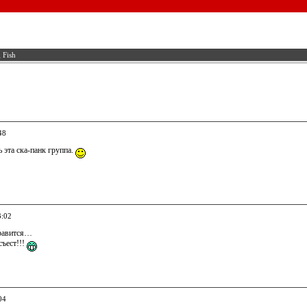
 Fish
48
 эта ска-панк группа.
3:02
нравится…
съест!!!
04