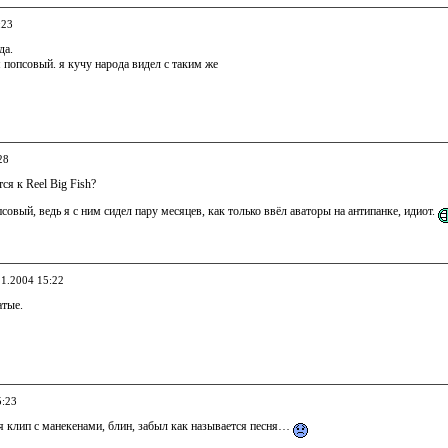
:23
да.
я попсовый. я кучу народа видел с таким же
28
ся к Reel Big Fish?
совый, ведь я с ним сидел пару месяцев, как только ввёл аваторы на антипанке, идиот.
11.2004 15:22
атые.
5:23
я клип с манекенами, блин, забыл как называется песня…