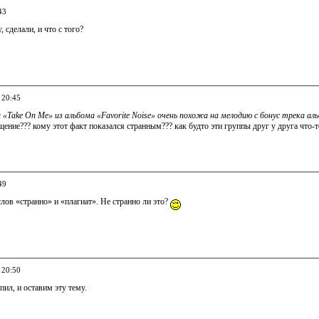
43
 сделали, и что с того?
 20:45
 «Take On Me» из альбома «Favorite Noise» очень похожа на мелодию с бонус трека ал
общение??? кому этот факт показался странным??? как будто эти группы друг у друга что-т
49
слов «странно» и «плагиат». Не странно ли это?
 20:50
пил, и оставим эту тему.