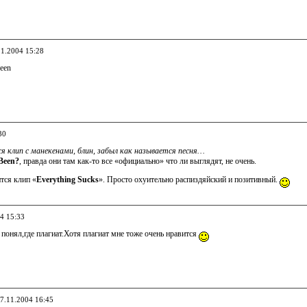
11.2004 15:28
een
30
я клип с манекенами, блин, забыл как называется песня…
Been?
, правда они там как-то все «официально» что ли выглядят, не очень.
тся клип «
Everything Sucks
». Просто охуительно распиздяйский и позитивный.
04 15:33
 понял,где плагиат.Хотя плагиат мне тоже очень нравится
17.11.2004 16:45