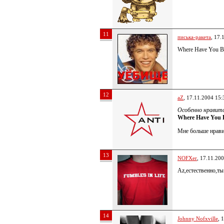
11
писька-ракета
, 17.
Where Have You B
12
aZ
, 17.11.2004 15:
Особенно нравитс
Where Have You 
Мне больше нрави
13
NOFXer
, 17.11.20
Az,естественно,ты
14
Johnny Nofxville
, 