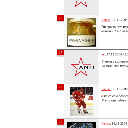
26
Aztech
, 17.11.2004
Он про то, что ис
вышли в 2002 году
27
aZ
, 17.11.2004 21:
У меня с сознание
написал, что мело
28
Rancid
, 17.11.2004
а на самом деле ее
MxPx ещё забыли:
29
Bamse
, 18.11.2004