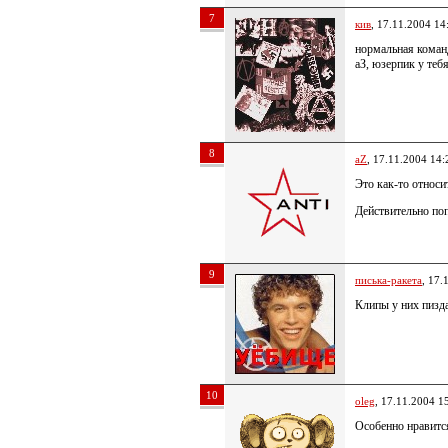
7
кив
, 17.11.2004 14
нормальная коман
аЗ, юзерпик у теб
8
aZ
, 17.11.2004 14:
Это как-то относит
Действительно поп
9
писька-ракета
, 17.
Клипы у них пизд
10
oleg
, 17.11.2004 1
Особенно нравитс