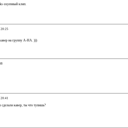
cks охуенный клип.
 20:25
кавер на группу A-HA. )))
38
 20:41
ы сделали кавер, ты что тупишь?