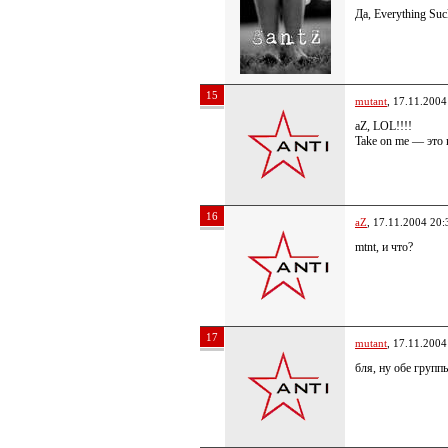
Да, Everything Su
15
mutant
, 17.11.2004
aZ, LOL!!!!
Take on me — это 
16
aZ
, 17.11.2004 20:
mtnt, и что?
17
mutant
, 17.11.2004
бля, ну обе групп