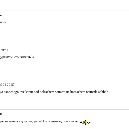
52
ясни.
 20:57
урачком, сам знаешь ))
.2004 20:57
ja osobenogo live letom pod polaschem sonzem na horoschem festivale ahhhhh.
01
ры не похожи друг на друга? Не понимаю, про что ты.