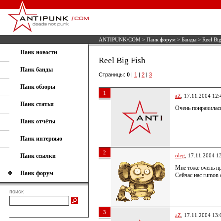
ANTIPUNK/COM
>
Панк форум
>
Банды
> Reel Big
Панк новости
Reel Big Fish
Панк банды
Страницы:
0
|
1
|
2
|
3
Панк обзоры
1
aZ
, 17.11.2004 12:
Панк статьи
Очень понравилась
Панк отчёты
Панк интервью
2
Панк ссылки
oleg
, 17.11.2004 1
Мне тоже очень 
Панк форум
Сейчас нас rumon 
поиск
3
aZ
, 17.11.2004 13: