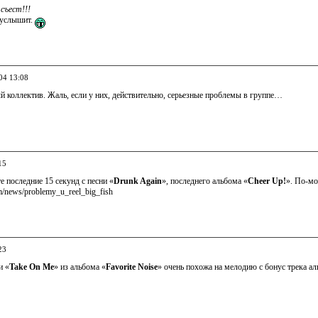
съест!!!
 услышит.
04 13:08
й коллектив. Жаль, если у них, действительно, серьезные проблемы в группе…
15
е последние 15 секунд с песни «
Drunk Again
», последнего альбома «
Cheer Up!
». По-мо
om/news/problemy_u_reel_big_fish
23
и «
Take On Me
» из альбома «
Favorite Noise
» очень похожа на мелодию с бонус трека ал