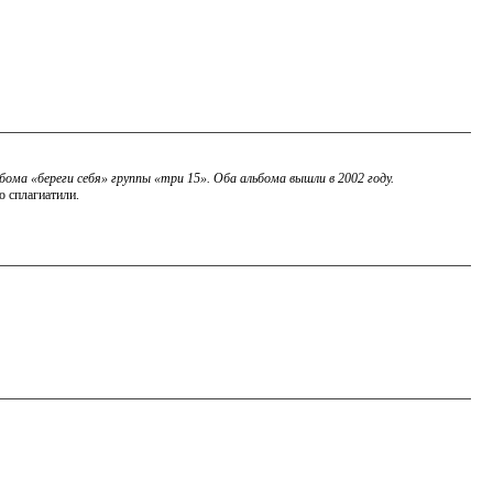
ьбома «береги себя» группы «три 15». Оба альбома вышли в 2002 году.
о сплагиатили.