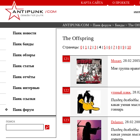
КАРТА САЙТА
О ПРОЕКТЕ
им
ANTIPUNK/COM
>
Панк форум
>
Банды
> The Off
Панк новости
The Offspring
Панк банды
Страницы:
0
|
1
|
2
|
3
|
4
|
5
|
6
|
7
|
8
|
9
|
10
Панк обзоры
121
Mozart
, 28.02.2005
Панк статьи
Мне группа нрави
Панк отчёты
Панк интервью
122
утиный пляж
, 28.0
Панк ссылки
Пиздец долбоёбы
какая умная мысл
говнарь
Панк форум
123
поиск
Delamer
, 28.02.20
Пиздец долбоёбы
какая умная мысл
говнарь