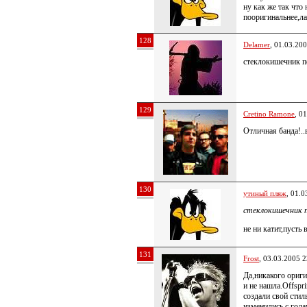
ну как же так что
пооригинальнее,ла
128
Delamer
, 01.03.20
стеклокишечник п
129
Cretino Ramone
, 0
Отличная банда!..
130
утиный пляж
, 01.0
стеклокишечник п
не ни катит,пусть 
131
Frost
, 03.03.2005 2
Да,никакого ориги
и не нашла.Offspr
создали свой стил
изменились с год