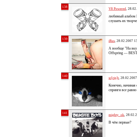
138
V8 Powered
, 28.02
любимый альбом Ig
слушать их творч
139
iRus
, 28.02.2007 1
А вообще "На вкус 
Offspring — BEST
140
sc[rip]t
, 28.02.2007
Конечно, начиная
спринги все равно
141
mighty_ok
, 28.02.
В чём первые?