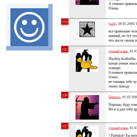
А главное правиль
Олень
124
[uzk]
, 28.02.2005 
все правильно чел
мнений, но тут эт
что после смеша п
125
утиный пляж
, 01.0
Пиздец долбоёбы
какая умная мысл
говнарь
А главное правиль
Олень
не говнарь тебе лу
этому поводу
126
Delamer
, 01.03.20
Хорошо, буду гов
Но я и для тебя п
127
утиный пляж
, 01.0
!
Радуйся! Ты теп