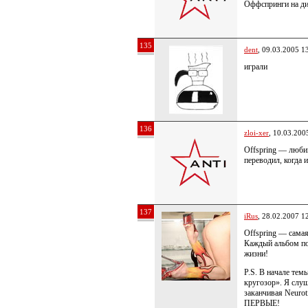
Оффспринги на ди
135
dent
, 09.03.2005 1
играли
136
zloi-xer
, 10.03.200
Offspring — любим
переводил, когда и
137
iRus
, 28.02.2007 1
Offspring — самая
Каждый альбом по 
жизни!
P.S. В начале тем
кругозор». Я слу
заканчивая Neurot
ПЕРВЫЕ!