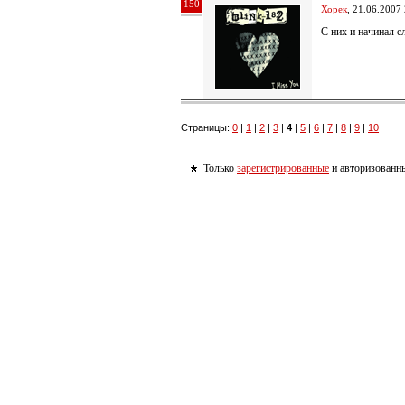
150
Хорек
, 21.06.2007
С них и начинал с
Страницы:
0
|
1
|
2
|
3
|
4
|
5
|
6
|
7
|
8
|
9
|
10
Только
зарегистрированные
и авторизованны