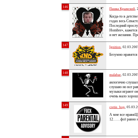
146
Пашка Крымский
, 
Когда-то в детств
годах весь Севаст
Последний прослу
Hombre», кажется 
и нет желания. Пр
147
Ignition
, 02.03.200
Безумно нравятся 
148
malabar
, 02.03.200
анлогично слушал
слушаю но все рав
музыки играют они
очень мало хороши
149
cretin_hop
, 05.03.
А мне все нравяЦЦ
12……фсё равно 