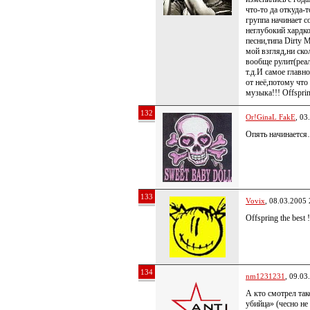
что-то да откуда-
группа начинает с
неглубокий хардк
песни,типа Dirty M
мой взгляд,ни ско
вообще рулит(реаль
т.д.И самое главн
от неё,потому что
музыка!!! Offsprin
132
Or!GinaL FakE
, 03
Опять начинаетс
133
Vovix
, 08.03.2005 
Offspring the best !
134
nm1231231
, 09.03
А кто смотрел так
убийца» (чесно не