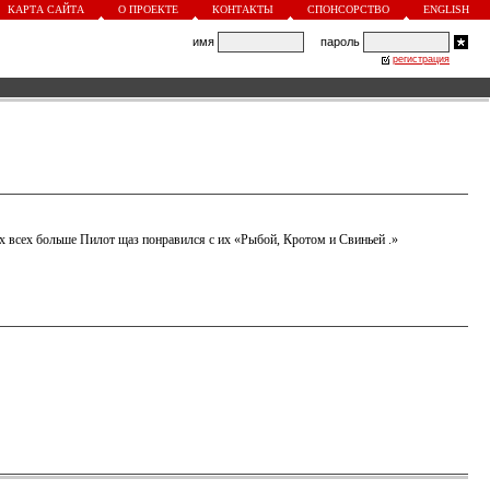
КАРТА САЙТА
О ПРОЕКТЕ
КОНТАКТЫ
СПОНСОРСТВО
ENGLISH
имя
пароль
регистрация
 всех больше Пилот щаз понравился с их «Рыбой, Кротом и Свиньей .»