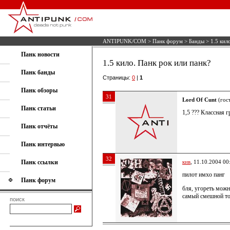
ANTIPUNK/COM
>
Панк форум
>
Банды
> 1.5 кил
Панк новости
1.5 кило. Панк рок или панк?
Панк банды
Страницы:
0
|
1
Панк обзоры
31
Lord Of Cunt
(гост
Панк статьи
1,5 ??? Классная
Панк отчёты
Панк интервью
32
Панк ссылки
кив
, 11.10.2004 00
пилот имхо панг
Панк форум
бля, угореть можн
самый смешной то
поиск