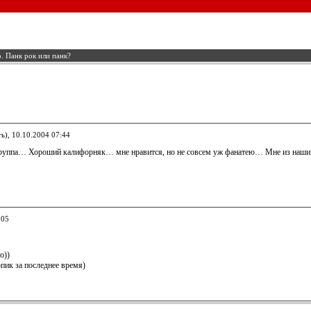
о. Панк рок или панк?
ь), 10.10.2004 07:44
 группа… Хороший калифорняк… мне нравится, но не совсем уж фанатею… Мне из наших
:05
о))
пик за последнее время)