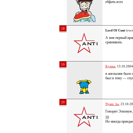
ебфать всех
18
Lord Of Cunt
(гост
А мне первый нра
сравнивать.
19
Kyzma
, 13.10.2004
в апельсине было 
был в тему — глу
20
Nyam_ka
, 23.10.2
Говорят Элизиум 
)))
Но иногда приеда