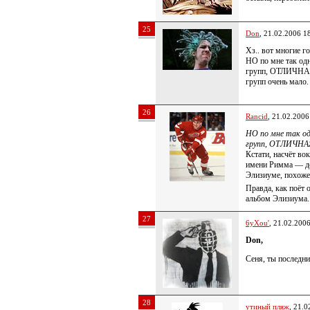
25
Don
, 21.02.2006 1
Хз.. вот многие г
НО по мне так од
групп, ОТЛИЧНАЯ
групп очень мало.
26
Rancid
, 21.02.2006
НО по мне так од
групп, ОТЛИЧНАЯ
Кстати, насчёт во
имени Римма — де
Элизиуме, похоже
Правда, как поёт 
альбом Элизиума.
27
6yXou'
, 21.02.200
Don,
Сеня, ты последн
28
утиный пляж
, 21.0