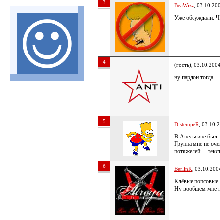
3
BeaWizz
, 03.10.20
Уже обсуждали. Че
4
(гость), 03.10.200
ну пардон тогда
5
DistempeR
, 03.10.
В Апельсине был.
Группа мне не оче
потяжелей… текс
6
BerlinK
, 03.10.200
Клёвые попсовые 
Ну вообщем мне н