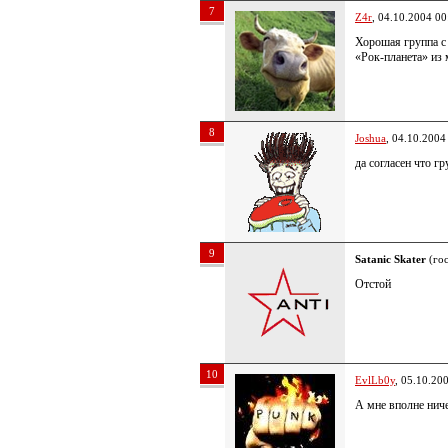
7
Z4r
, 04.10.2004 00
Хорошая группа с
«Рок-планета» из 
8
Joshua
, 04.10.2004
да согласен что гр
9
Satanic Skater
(гос
Отстой
10
EvlLb0y
, 05.10.20
А мне вполне ниче