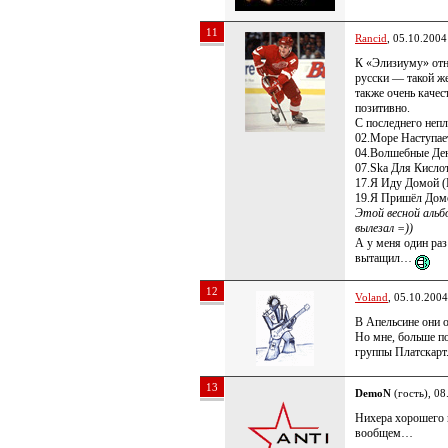
11
Rancid
, 05.10.2004
К «Элизиуму» отно
русски — такой ж
также очень качес
позитивно.
С последнего непл
02.Море Наступае
04.Волшебные Де
07.Ska Для Кисло
17.Я Иду Домой (
19.Я Пришёл Домо
Этой весной альб
вылезал =))
А у меня один раз
вытащил…
12
Voland
, 05.10.2004
В Апельсине они 
Но мне, больше п
группы Платскарт.
13
DemoN
(гость), 08
Нихера хорошего 
вообщем…