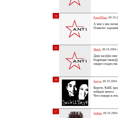
14
EmoXNazi
, 09.10.
А мне у них песни
Планета» хороший
15
Shark
, 09.10.2004 
Дану вас)))по мне
бодрящая такая))
онцерт сходил,так
16
Sonya
, 09.10.2004
Короче, КиШ, вро
вобщем ничего…
Чего покоря-я-ять
17
Joshua
, 09.10.2004