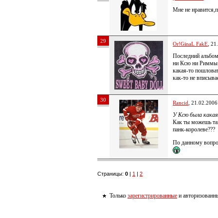
Мне не нравится,п
29
Or!GinaL FakE
, 21
Последний альбом
ни Ксю ни Риммы
какая-то пошловат
как-то не вписы
30
Rancid
, 21.02.2006
У Ксю была какая
Как ты можешь та
панк-королеве???
По данному вопро
Страницы:
0
|
1
|
2
Только
зарегистрированные
и авторизованны