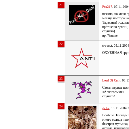
21
Pax217
, 07.11.200
незнаю, но меня пр
месяца полтора наз
Тараканы! тож кла
прёт не по детски
слушаю)
np: %name
22
(гость), 08.11.200
ОХУЕННАЯ групп
23
Lord Of Cunt
, 08.1
Самая первая пес
«Алкогольная»… Пр
слушать!
24
gaika
, 13.11.2004 
Вообще Элизиум п
много солнца и по
быстрая музычка, 
остыла, переболе