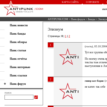
КАРТА САЙТА
О ПРОЕКТЕ
им
ANTIPUNK/COM
>
Панк форум
>
Банды
> Элизиу
Панк новости
Элизиум
Панк банды
Страницы:
0
|
1
|
2
Панк обзоры
1
(гость), 03.10.200
Панк статьи
Тут все группы об
Панк отчёты
По моему очень пр
тексты тож отлич
выступления в Ап
Панк интервью
Панк ссылки
2
гипер кот борис
(г
Панк форум
не катит. так себе
поиск