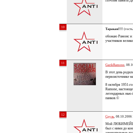
Почтим память 
10
Таракан!!!!
(гость
обожаю Рамонс и 
участников велико
11
GarikRamone
, 08.
В этот день роди
первоисточнике н
8 октября 1951-г
Ramone, настояще
легендарных нью-
панков.©
12
Сруль
, 08.10.2006
Мой ЛЮБИМЕЙШИ
был с ними до кон
замечательные до