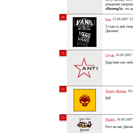
рождения умерши
xBozongAx
, это 
20
bon
, 15.09.2007 23
3 года со дня сме
Джонни!
21
Сруль
, 16.09.2007
Царствие ему неб
22
Young_Roman
, 16
RIP
23
Prickly
, 16.09.2007
Рест ин пис Джонн