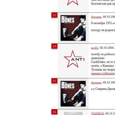
болезни как рак п
13
durumar
, 08.10.20
8 октября 1951-г
походу он родился
14
mgl2r
, 08.10.2006 
походу он родился
правильно
GarikEmko, не те 
своём, о Ramones 
Лучшим же творе
ramones.ru/histories
15
durumar
, 08.10.20
а у Спирина Джон
16
YOZHICK
, 08.10.