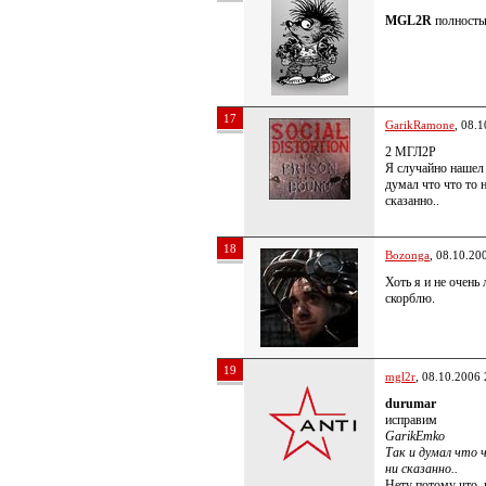
MGL2R
полностью
17
GarikRamone
, 08.
2 МГЛ2Р
Я случайно нашел 
думал что что то н
сказанно..
18
Bozonga
, 08.10.20
Хоть я и не очень
скорблю.
19
mgl2r
, 08.10.2006 
durumar
исправим
GarikEmko
Так и думал что ч
ни сказанно..
Нету потому что, 