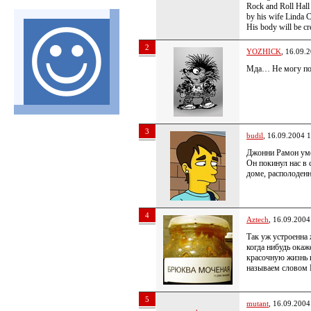
Rock and Roll Hall
by his wife Linda 
His body will be cr
2
YOZHICK
, 16.09.
Мда… Не могу по
3
budil
, 16.09.2004 
Джонни Рамон уме
Он покинул нас в 
доме, располоден
4
Aztech
, 16.09.2004
Так уж устроенна 
когда нибудь ока
красочную жизнь и
называем словом
5
mutant
, 16.09.2004