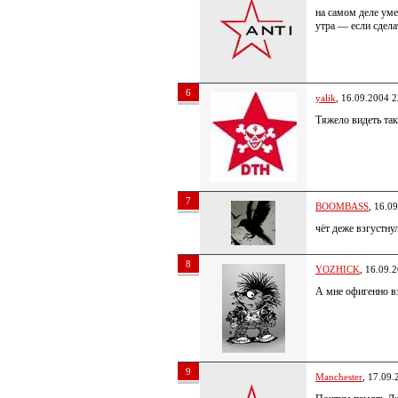
на самом деле умер
утра — если сдела
6
yalik
, 16.09.2004 2
Тяжело видеть так
7
BOOMBASS
, 16.0
чёт деже взгустну
8
YOZHICK
, 16.09.
А мне офигенно в
9
Manchester
, 17.09.