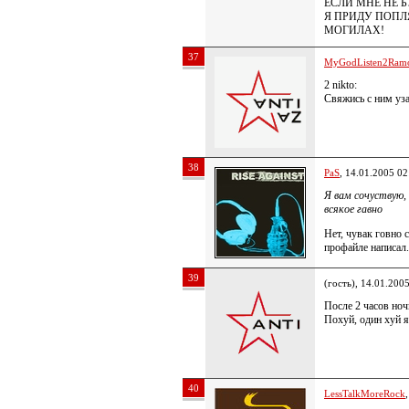
ЕСЛИ МНЕ НЕ Б
Я ПРИДУ ПОПЛ
МОГИЛАХ!
37
MyGodListen2Ram
2 nikto:
Свяжись с ним у
38
PaS
, 14.01.2005 02
Я вам сочуствую,
всякое гавно
Нет, чувак говно 
профайле написал
39
(гость), 14.01.200
После 2 часов ноч
Похуй, один хуй я
40
LessTalkMoreRock