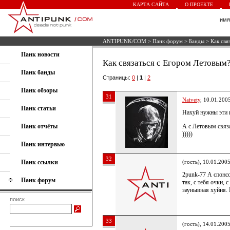
КАРТА САЙТА
О ПРОЕКТЕ
им
ANTIPUNK/COM
>
Панк форум
>
Банды
> Как свя
Панк новости
Как связаться с Егором Летовым
Панк банды
Страницы:
0
|
1
|
2
Панк обзоры
31
Naivety
, 10.01.200
Панк статьи
Нахуй нужны эти 
Панк отчёты
А с Летовым связа
)))))
Панк интервью
32
Панк ссылки
(гость), 10.01.200
2punk-77 А спонс
Панк форум
так, с тебя очки, 
заунывная хуйня.
поиск
33
(гость), 14.01.200