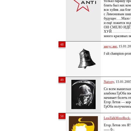
толкал парашу пр
блять был нах ком
вся хуйня..ша бля
с Лимоновым шашн
будущее…..Мало то
и ещё ложится по
ОН СМЕЛО ИДЁТ
ХУЙ………………ибо о
много красивых
48
ангус янг
, 15.01.2
f ult champion-pro
49
Naivety
, 15.01.200
Со всем вышесказ
альбома ГрОба по
начинает болеть о
Егор Летов — коро
ГрОба получились
50
LessTalkMoreRock
Егор Летов это Я!!
----- 0-: