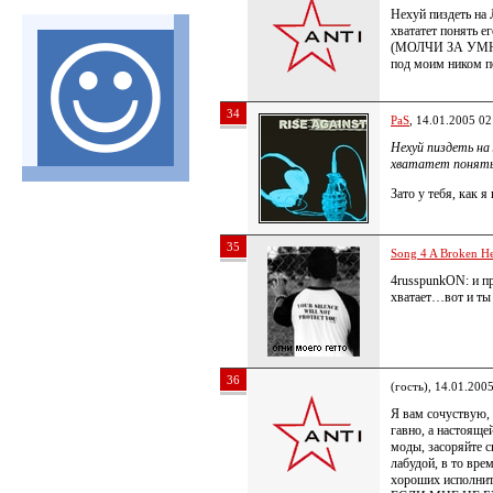
Нехуй пиздеть на 
хвататет понять е
(МОЛЧИ ЗА УМНО
под моим ником п
34
PaS
, 14.01.2005 02
Нехуй пиздеть на 
хвататет понять
Зато у тебя, как 
35
Song 4 A Broken He
4russpunkON: и п
хватает…вот и т
36
(гость), 14.01.200
Я вам сочуствую, 
гавно, а настояще
моды, засоряйте с
лабудой, в то вре
хороших исполнит