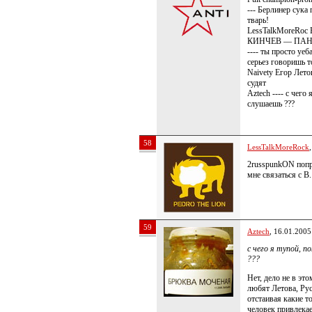
--- Берлинер сука
тварь!
LessTalkMoreRo
КИНЧЕВ — ПАН
---- ты просто уеб
серьез говоришь т
Naivety Егор Лето
судят
Aztech ---- с чего
слушаешь ???
58
LessTalkMoreRock
2russpunkON попр
мне связаться с В.
59
Aztech
, 16.01.2005
с чего я тупой, 
???
Нет, дело не в эт
любят Летова, Ру
отстаивая какие т
человек привлекае