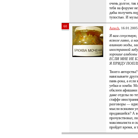
очень долгое, так 
тебя на форуме не
дабы получить пор
тупостью. И музык
60
Aztech
, 16.01.2005
Я вам сочуствую,
всякое гавно, а н
влиянию моды, за
иностранной лабу
хорошие альбомы 
ЕСЛИ МНЕ НЕ Б
Я ПРИДУ ПОПЛ
Твоего авторства?
навязываете други
панк-рока, а если
уебки и зомби. Мо
обклеен афишами 
даже отделы по те
стаффе иностранны
разговоры — идио
мысли всякими уе
продавшейся? А во
прочувствовал, п
максималиста и ск
пройдет время, и 