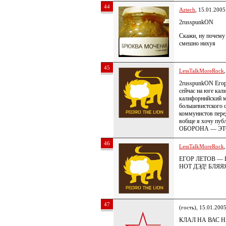
44
Aztech
, 15.01.2005
2russpunkON
Скажи, ну почему
смешно нихуя
45
LessTalkMoreRock
2russpunkON Егор 
сейчас на юге ка
калифорнийский м
большевистского 
коммунистов пере
вобще я хочу пу
ОБОРОНА — ЭТО
46
LessTalkMoreRock
ЕГОР ЛЕТОВ —
НОТ ДЭД! БЛЯ
47
(гость), 15.01.200
КЛАЛ НА ВАС 