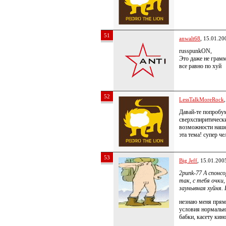
51
anwalt68
, 15.01.20
russpunkON,
Это даже не грамм
все равно по хуй
52
LessTalkMoreRock
Давай-те попробум
сверхспиритическ
возможности нашег
эта тема! супер ч
53
Big Jeff
, 15.01.200
2punk-77 А спонс
так, с тебя очки,
заунывная хуйня.
незнаю меня прям
условия нормальн
бабки, касету кин