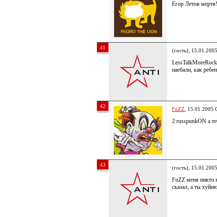
Егор Летов мертв!!
41
(гость), 15.01.200
LessTalkMoreRock,
наебали, как ребен
42
FuZZ
, 15.01.2005 
2 russpunkON а те
43
(гость), 15.01.200
FuZZ меня никто н
сказал, а ты хуйню