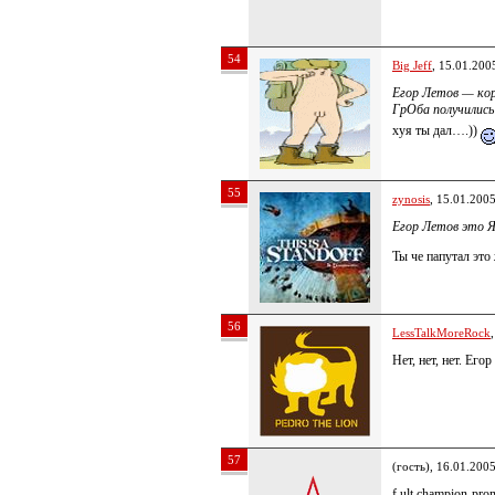
54
Big Jeff
, 15.01.200
Егор Летов — кор
ГрОба получились
хуя ты дал….))
55
zynosis
, 15.01.200
Егор Летов это 
Ты че папутал это 
56
LessTalkMoreRock
Нет, нет, нет. Его
57
(гость), 16.01.200
f ult champion-pro