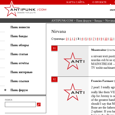
КАРТА САЙТА
О ПРОЕКТЕ
им
ANTIPUNK/COM
>
Панк форум
>
Банды
> Nirvana
Панк новости
Nirvana
Панк банды
Страницы:
0
|
1
|
2
|
3
|
4
|
5
|
6
|
7
|
8
|
9
|
10
|
11
|
Панк обзоры
91
Meantraitor
(гость
Панк статьи
u nirvani texti pust
nravilas esli bi ne 
Панк отчёты
MAINSTREAM — uvid
TV toshit nachinaet
Панк интервью
92
Панк ссылки
Francies Farmaer
(
2 pearl: I totally a
Панк форум
really like them VER
clip for Jeremy is o
of the greatest ban
поиск
should I say that 
Bone are the father
2 splinter: If you 