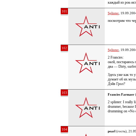
каждый из рок-ис
101
Splinter
, 19.09.200
посмотрим что че
102
Splinter
, 19.09.200
2 Francies:
окей, постараюсь 
два — Dirty, surfer
Здесь уже как то у
думает об их музы
Дэйв Грол?
103
Francies Farmaer
(
2 splinter: I reall
drummer, because I t
drumming on «No o
104
pearl
(гость), 21.0