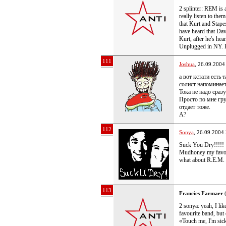
2 splinter: REM is a
really listen to the
that Kurt and Stape
have heard that Dav
Kurt, after he's h
Unplugged in NY. 
111
Joshua
, 26.09.2004
а вот кстати есть 
солист напоминает
Тока не надо сраз
Просто по мне гру
отдает тоже.
А?
112
Sonya
, 26.09.2004
Suck You Dry!!!!!
Mudhoney my favori
what about R.E.M. 
113
Francies Farmaer
(
2 sonya: yeah, I l
favourite band, but 
«Touch me, I'm sick