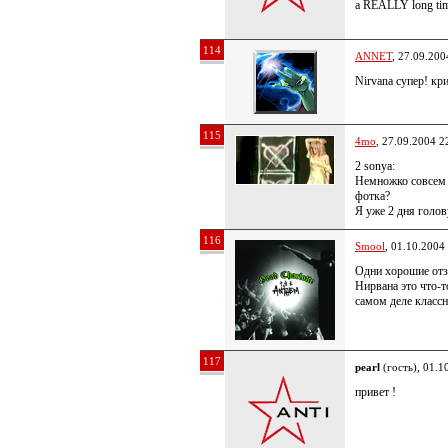
a REALLY long tim
114
ANNET
, 27.09.200
Nirvana супер! кр
115
4mo
, 27.09.2004 2
2 sonya:
Немножко совсем с
фотка?
Я уже 2 дня голо
116
Smool
, 01.10.2004
Одни хорошие отзы
Нирвана это что-т
самом деле классна
117
pearl
(гость), 01.1
привет !