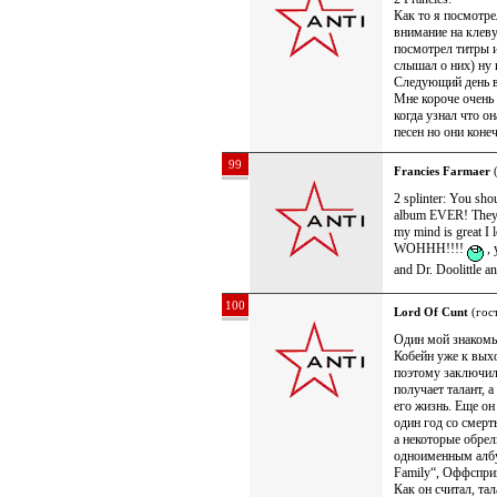
Как то я посмотр
внимание на клеву
посмотрел титры и
слышал о них) ну 
Следующий день в
Мне короче очень 
когда узнал что о
песен но они коне
99
Francies Farmaer
(
2 splinter: You shou
album EVER! They 
my mind is great I lo
WOHHH!!!!
, 
and Dr. Doolittle an
100
Lord Of Cunt
(гост
Один мой знакомый
Кобейн уже к выхо
поэтому заключил 
получает талант, а
его жизнь. Еще он
один год со смер
а некоторые обрел
одноименным албу
Family“, Оффспри
Как он считал, та