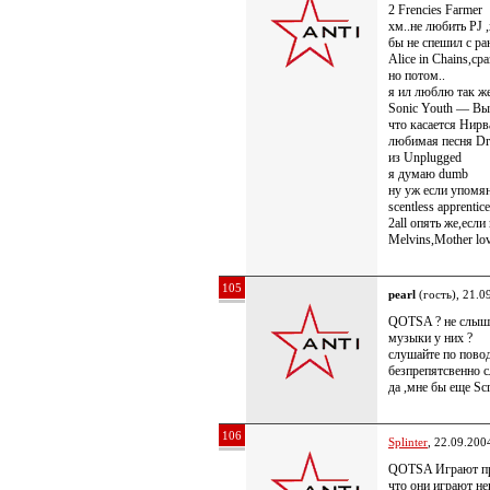
2 Frencies Farmer
хм..не любить PJ 
бы не спешил с р
Alice in Chains,ср
но потом..
я ил люблю так же
Sonic Youth — Вы
что касается Нирв
любимая песня Dr
из Unplugged
я думаю dumb
ну уж если упомян
scentless apprent
2all опять же,если
Melvins,Mother lo
105
pearl
(гость), 21.0
QOTSA ? не слыша
музыки у них ?
слушайте по повод
безпрепятсвенно с
да ,мне бы еще Scr
106
Splinter
, 22.09.200
QOTSA Играют пр
что они играют не