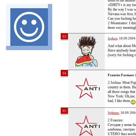
listen to the albu
«DIRTY» is my fav
By the way I was w
Nirvana was first,
Can you fucking beli
2 Meantraitor: I thi
them very meaningful
93
Joshua
, 18.09.2004
And what about Me
Have anybody hear
(sorry for fucking 
94
Francies Farmaer
(
2 Joshua: Meat Pup
country in them. Bu
all those songs tha
New York: Oh,me, L
bad, I like them
95
Splinter
, 18.09.200
2 Francies:
Сегодня у меня б
альбомы, смотрю 
UTERO был вообще