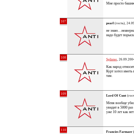
Мне просто башню
107
pearl
(гость), 24.0
не знаю…неаверна
надо будет порыс
108
Splinter
, 26.09.200
Как народ относит
Курт хотел иметь 
там.
109
Lord Of Cunt
(гост
Меня вообще убило
увидит в 5000 ра
уже 10 лет как не
110
Francies Farmaer
(