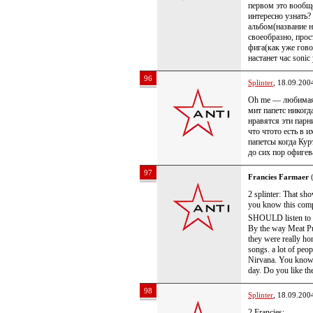
первом это вообще
интересно узнать?
альбом(название 
своеобразно, прос
фига(как уже гово
настанет час sonic
96
Splinter
, 18.09.200
Oh me — любимая п
мит папетс никогд
нравятся эти парн
что чтото есть в 
папетсы когда Кур
до сих пор офигев
97
Francies Farmaer
(
2 splinter: That s
you know this com
SHOULD listen to Son
By the way Meat Pup
they were really ho
songs. a lot of peo
Nirvana. You know 
day. Do you like t
98
Splinter
, 18.09.200
2 Francies: