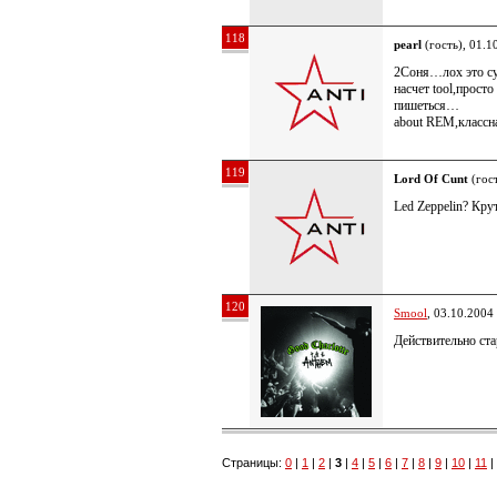
118
pearl
(гость), 01.1
2Соня…лох это суд
насчет tool,просто
пишеться…
about REM,классна
119
Lord Of Cunt
(гост
Led Zeppelin? Кру
120
Smool
, 03.10.2004
Действительно ста
Страницы:
0
|
1
|
2
|
3
|
4
|
5
|
6
|
7
|
8
|
9
|
10
|
11
|