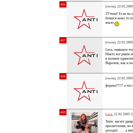
406
(гость), 22.02.200
2Уткин! Если ты 
боишся кому то по
мыло.
407
(гость), 22.02.200
Lava, знакомое чув
Никто все равно н
в полном одиночн
Впрочем, как и по
408
(гость), 22.02.200
форева!!!!!! а что
409
Lava
, 22.02.2005 2
Tetris: насчет ди
просветления, во 
доходит…….а иног