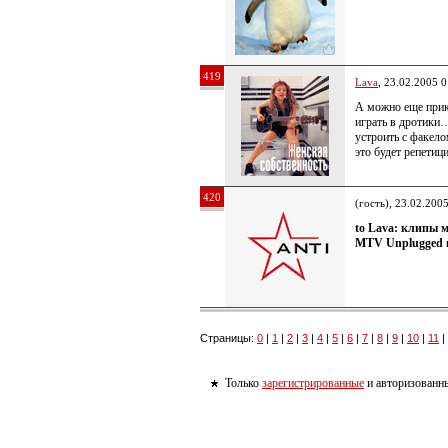
419
Lava
, 23.02.2005 0
А можно еще прико
играть в дроти
устроить с факело
это будет репетиц
420
(гость), 23.02.200
to Lava: клипы м
MTV Unplugged и
Страницы:
0
|
1
|
2
|
3
|
4
|
5
|
6
|
7
|
8
|
9
|
10
|
11
|
Только
зарегистрированные
и авторизованны