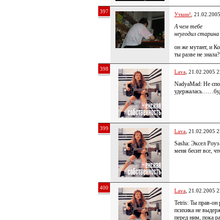
397
Уткин!
, 21.02.200
А чем тебе
неугодил старина 
он же мутант, и К
ты разве не знала?
398
Lava
, 21.02.2005 2
NadyaMad: Не спо
удержалась……буд
399
Lava
, 21.02.2005 2
Sasha: Эксел Ро
меня бесит все, 
400
Lava
, 21.02.2005 2
Tetris: Ты прав-о
психика не выде
перед ним, пока р