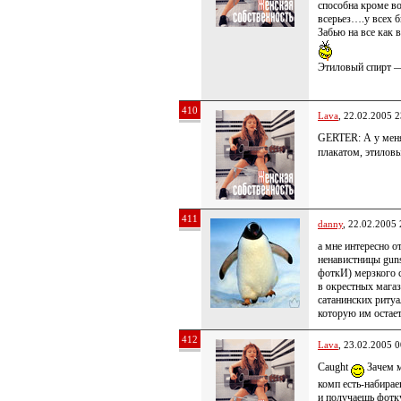
способна кроме во
всерьез….у всех б
Забью на все как в
Этиловый спирт 
410
Lava
, 22.02.2005 2
GERTER: А у меня 
плакатом, этилов
411
danny
, 22.02.2005 
а мне интересно о
ненавистницы guns
фоткИ) мерзкого 
в окрестных магаз
сатанинских ритуа
которую им остает
412
Lava
, 23.02.2005 0
Caught
Зачем м
комп есть-набирае
и получаешь фотк