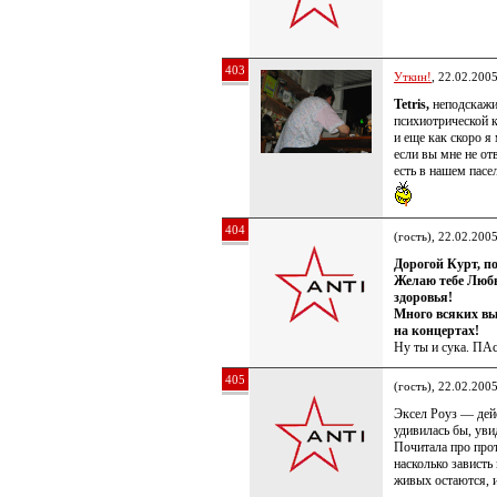
403
Уткин!
, 22.02.200
Tetris,
неподскажит
психиотрической 
и еще как скоро я
если вы мне не от
есть в нашем пасе
404
(гость), 22.02.200
Дорогой Курт, п
Желаю тебе Любви
здоровья!
Много всяких вы
на концертах!
Ну ты и сука. ПАс
405
(гость), 22.02.200
Эксел Роуз — дейс
удивилась бы, уви
Почитала про прот
насколько зависть
живых остаются, и