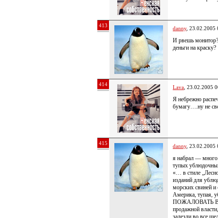
413
danny
, 23.02.2005 
И рвешь монитор?
деньги на краску?
414
Lava
, 23.02.2005 0
Я небрежно распеч
бумагу….ну не св
415
danny
, 23.02.2005 
я набрал — много 
тупых ублюдочных
«… в стиле „Лесно
изданий для ублюд
морских свиней и 
Америка, тупая, 
ПОЖАЛОВАТЬ В С
продажной власти,
залезли во все ще