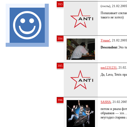
393
(гость), 21.02.200
Попахивает секта
такого не хотел)
394
Уткин!
, 21.02.200
Descendent
Это ты
395
nm1231231
, 21.02
Да, Lava, Tetris 
396
SASHA
, 21.02.200
потом я рвала фот
обрывков — эээ….
неугодил старина 