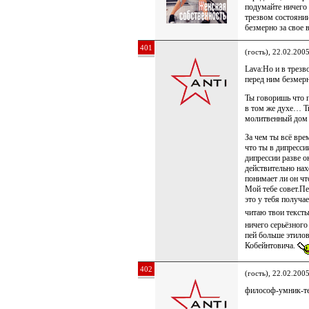
подумайте ничего 
трезвом состоянии
безмерно за свое 
401
(гость), 22.02.200
Lava:Но и в трезв
перед ним безмерн
Ты говоришь что п
в том же духе… Т
молитвенный дом 
За чем ты всё вре
что ты в дипресси
дипрессии разве о
действительно нах
понимает ли он чт
Мой тебе совет.П
это у тебя получа
читаю твои текст
ничего серьёзног
пей больше этилов
Кобейнтовича.
402
(гость), 22.02.200
философ-умник-тет