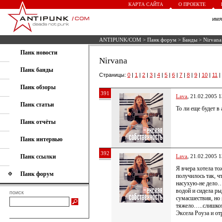
КАРТА САЙТА
О ПРОЕКТЕ
им
ANTIPUNK/COM
>
Панк форум
>
Банды
> Nirvana
Панк новости
Nirvana
Панк банды
Страницы:
0
|
1
|
2
|
3
|
4
|
5
|
6
|
7
|
8
|
9
|
10
|
11
|
Панк обзоры
391
Lava
, 21.02.2005 1
Панк статьи
То ли еще будет в
Панк отчёты
Панк интервью
392
Панк ссылки
Lava
, 21.02.2005 1
Я вчера хотела то
Панк форум
получилось так, 
насухую-не дело…
водой и сидела ры
поиск
сумасшествия, но 
тяжело…..слишко
Эксела Роуза и от