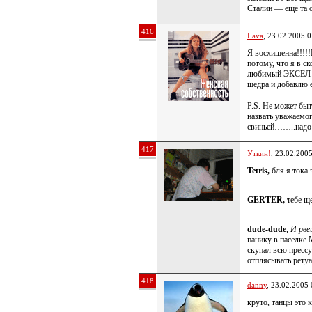
Сталин — ещё та с
416
Lava
, 23.02.2005 0
Я восхищенна!!!!!
потому, что я в с
любимый ЭКСЕЛ по
щедра и добавлю
P.S. Не может быт
назвать уважаемо
свиньей……..надо
417
Уткин!
, 23.02.200
Tetris,
бля я тока з
GERTER,
тебе ще
dude-dude,
И рве
панику в паселке 
скупал всю прессу
отплясывать ретуа
418
danny
, 23.02.2005 
круто, танцы это 