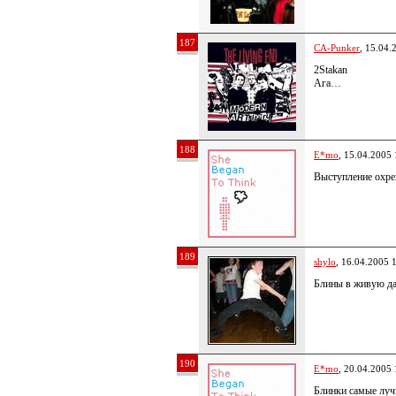
187
CA-Punker
, 15.04.
2Stakan
Ага…
188
E*mo
, 15.04.2005 
Выступление охре
189
shylo
, 16.04.2005 
Блины в живую д
190
E*mo
, 20.04.2005 
Блинки самые луч