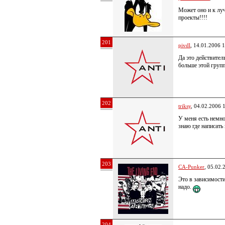
Может оно и к луч
проекты!!!!
201
pivdl
, 14.01.2006 
Да это действител
больше этой груп
202
triksy
, 04.02.2006 
У меня есть немно
знаю где написать 
203
CA-Punker
, 05.02.
Это в зависимост
надо.
204