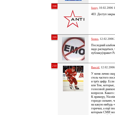
208
fuzzy
, 10.02.2006 
403. Доступ закры
209
Sosno
, 12.02.2006 
Последний альбом
надо распадаться,
публику(привет Ра
210
Rancid
, 12.02.2006
У меня лично ско
столь частого пос
и трёх цифр. Есл
или Том, которые,
голосовой диапаз
вопросов. Какого 
К примеру, Nicot
гораздо сильнее, ч
на какую-нибудь «
горячки, а ещё по
которым СМИ мозг