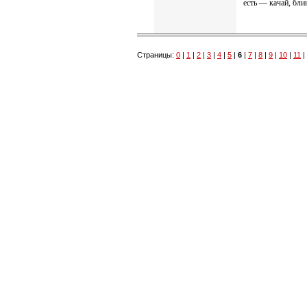
есть — качай, бли
Страницы:
0
|
1
|
2
|
3
|
4
|
5
|
6
|
7
|
8
|
9
|
10
|
11
|