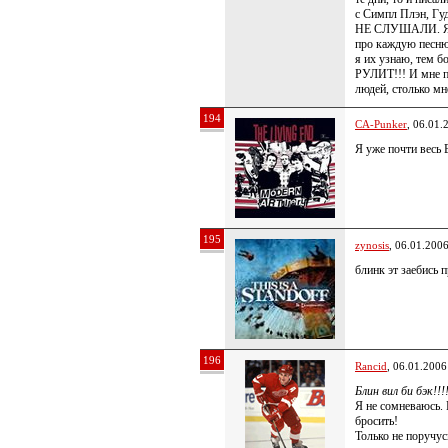
с Симпл Плэн, Гуд
НЕ СЛУШАЛИ. Я м
про каждую песню,
я их узнаю, тем 
РУЛИТ!!! И мне по
людей, столько мн
194
CA-Punker
, 06.01.
Я уже почти весь 
195
zynosis
, 06.01.200
блинк эт заебись 
196
Rancid
, 06.01.2006
Блин вил би бэк!!!
Я не сомневаюсь.
бросить!
Только не поручус