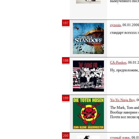
вымученного посл
197
zynosis
, 06.01.200
стандарт всехххх 
198
CA-Punker
, 06.01.
Ну, предположим
199
Yo-Yo Ninja Boy
, 
The Mark, Tom and
Вообще наверное 
Почти все песни 
200
утиный пляж
, 06.0