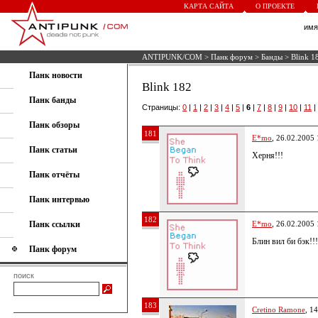
КАРТА САЙТА
О ПРОЕКТЕ
им
ANTIPUNK/COM
>
Панк форум
>
Банды
> Blink 1
Панк новости
Blink 182
Панк банды
Страницы:
0
|
1
|
2
|
3
|
4
|
5
|
6
|
7
|
8
|
9
|
10
|
11
|
Панк обзоры
181
E*mo
, 26.02.2005 
Панк статьи
Херня!!!
Панк отчёты
Панк интервью
182
Панк ссылки
E*mo
, 26.02.2005 
Блин вил би бэк!!!
Панк форум
поиск
183
Cretino Ramone
, 1