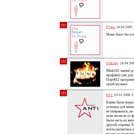
191
E*mo
, 24.04.2005 
Моно было бы и п
192
EvlLb0y
, 24.04.20
Blink182 значит д
профайл) уже для
Порт812 прозрачно
своей музыки.
193
P.J.1
, 05.01.2006 2
Блинк были первой
остались для мен
не понравился, но 
пели песни не от 
была часть их жиз
другой стороны То
могла распасться е
те дни, то и писа