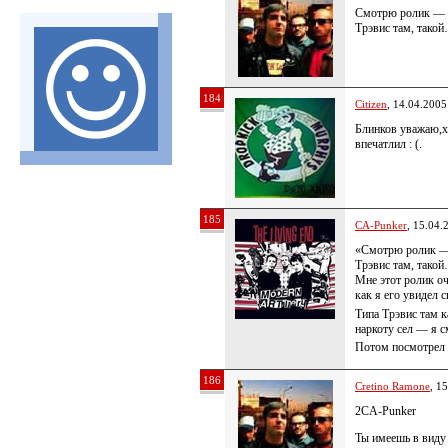
Смотрю ролик — «I
Трэвис там, так
184
Citizen
, 14.04.2005
Блинков уважаю,х
впечатлил : (.
185
CA-Punker
, 15.04.
«Смотрю ролик — «
Трэвис там, тако
Мне этот ролик оч
как я его увидел 
Типа Трэвис там ка
наркоту сел — я 
Потом посмотрел 
186
Cretino Ramone
, 1
2CA-Punker
Ты имеешь в виду 