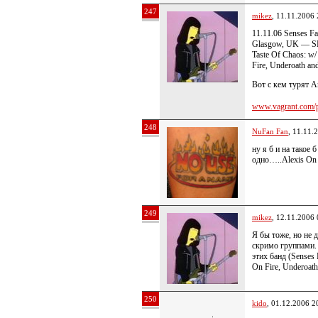
247
mikez
, 11.11.2006 
11.11.06 Senses Fa
Glasgow, UK — S
Taste Of Chaos: w/
Fire, Underoath an
Вот с кем турят A
www.vagrant.com/p
248
NuFan Fan
, 11.11.
ну я б и на такое 
одно…..Alexis On
249
mikez
, 12.11.2006 
Я бы тоже, но не 
скримо группами.
этих банд (Senses F
On Fire, Underoath
250
kido
, 01.12.2006 2