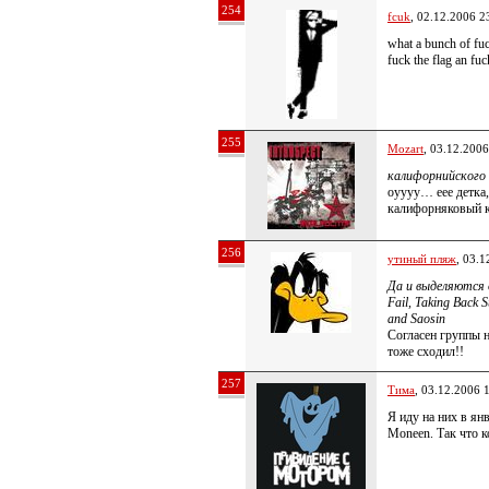
254
fcuk
, 02.12.2006 2
what a bunch of fuc
fuck the flag an fu
255
Mozart
, 03.12.2006
калифорнийского
оуууу… еее детка
калифорняковый
256
утиный пляж
, 03.1
Да и выделяются о
Fail, Taking Back S
and Saosin
Согласен группы н
тоже сходил!!
257
Тима
, 03.12.2006 
Я иду на них в янв
Moneen. Так что ко