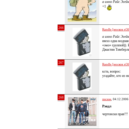
а имхо Райс Эгей
+1
266
Randle [москов хОй
а имхо Райс Эгей
имхо одна модная 
«эмо» группой)). 
Джастин Тимберл
267
Randle [москов хОй
кста, вопрос:
угадайте, кто из 
268
писюн
, 04.12.2006
Рэндл
чертовски прав!!!