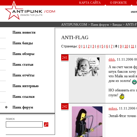
КАРТА САЙТА
О ПРОЕКТЕ
им
ANTIPUNK/COM
>
Панк форум
>
Банды
> ANTI-
Панк новости
ANTI-FLAG
Панк банды
Страницы:
0
|
1
|
2
|
3
|
4
|
5
|
6
|
7
|
8
|
9
|
10
|
11
|
Панк обзоры
241
dikk
, 11.11.2006 0
Панк статьи
А на счет часов 
штук баксов хочу 
Панк отчёты
что Майк на мой в
дом из золота!
Панк интервью
НО обвинять его з
глупо!
Панк ссылки
242
Панк форум
mikez
, 11.11.2006 
Энтай-Флэг точно 
поиск