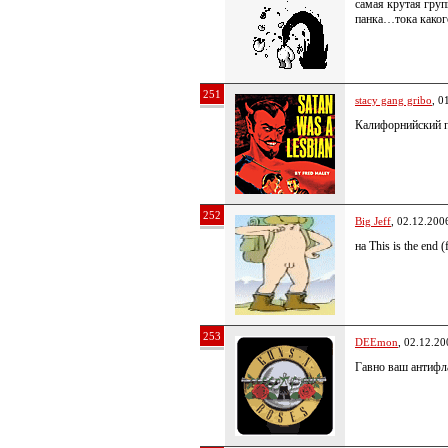
самая крутая гру
панка…тока какого
251
stacy gang gribo
, 0
Калифорнийский п
252
Big Jeff
, 02.12.200
на This is the end
253
DEEmon
, 02.12.20
Гавно ваш антифл