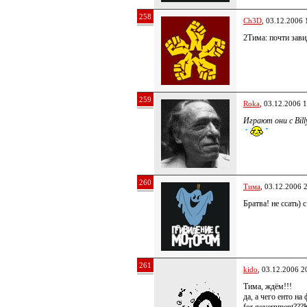
258
Ch3D
, 03.12.2006 
2Тима: почти зав
259
Roka
, 03.12.2006 
Играют они с Billy
260
Тима
, 03.12.2006 
Братва! не ссать) с
261
kido
, 03.12.2006 2
Тима, ждём!!!
да, а чего енто на