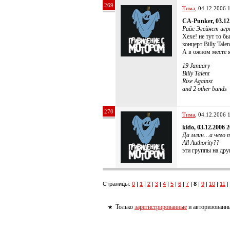
269
Тима
, 04.12.2006 
CA-Punker, 03.12
Райс Эгейнст иг
Хехе! не тут то б
концерт Billy Tal
А в ожном месте 
19 January
Billy Talent
Rise Against
and 2 other bands
270
Тима
, 04.12.2006 
kido, 03.12.2006 
Да млин…а чего то
All Authority??
эти группы на дру
Страницы:
0
|
1
|
2
|
3
|
4
|
5
|
6
|
7
|
8
|
9
|
10
|
11
|
Только
зарегистрированные
и авторизованны