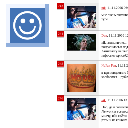
243
nik
, 11.11.2006 06
мне очень вкатыва
туре
244
Don
, 11.11.2006 1
nik, аналонично…
понравилось и по
Антифлагу не хва
пафоса от криса#2
245
NuFan Fan
, 11.11.
я щас завидовать 
колбасится…рубит
246
nik
, 11.11.2006 13
Don, да я согласе
Network и все по
молчу, ибо свЯты 
ртом и на кривых 