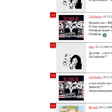
for government???
262
CA-Punker
, 03.12.
Играют они с Billy
Я тоже подумал про
Онтефлак играет с
Онтефлак.
263
kido
, 03.12.2006 2
Да млин…а чего то
All Authority??
264
CA-Punker
, 04.12.
а чего тогда они 
Authority??
Завтра немедленно
265
Big Jeff
, 04.12.200