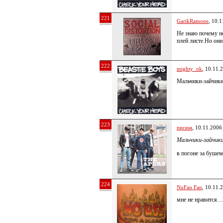
221
GarikRamone
, 10.
Не знаю почему но
плей листе.Но они
222
mighty_ok
, 10.11.
Мальчики-зайчики 
223
писюн
, 10.11.2006
Мальчики-зайчики
в погоне за бушем
224
NuFan Fan
, 10.11.
мне не нравится…