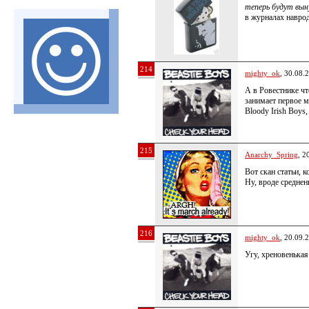
теперь будут вы
в журналах нав
214
mighty_ok
, 30.08.
А в Ровестнике чт
занимает первое 
Bloody Irish Boys
215
Anarchy_Spring
, 2
Вот скан статьи, 
Ну, вроде среднень
216
mighty_ok
, 20.09.
Угу, хреновенькая