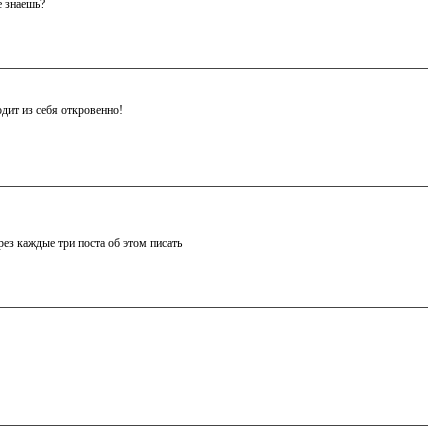
е знаешь?
одит из себя откровенно!
рез каждые три поста об этом писать