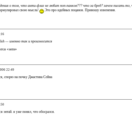
едения о том, что анти-флаг не любит поп-панков??? что за бред? зачем писать то,
формулировал свою мысль!
Это про идейных поцанов. Приношу извенения.
:16
lish — именно так и произносится
ится «энти»
2006 22:49
ся, спорю на почку Джастина Сейна
:50
ся энтай. я уже понял, что обосрался.