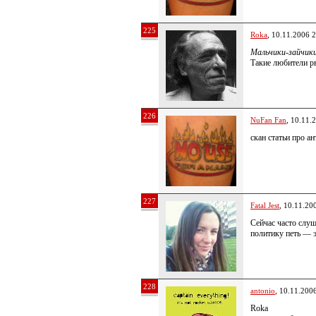
225
Roka
, 10.11.2006 
Мальчики-зайчики
Такие любители р
226
NuFan Fan
, 10.11.
скан статьи про а
227
Fatal Jest
, 10.11.20
Сейчас часто слуш
политику петь — эт
228
antonio
, 10.11.200
Roka