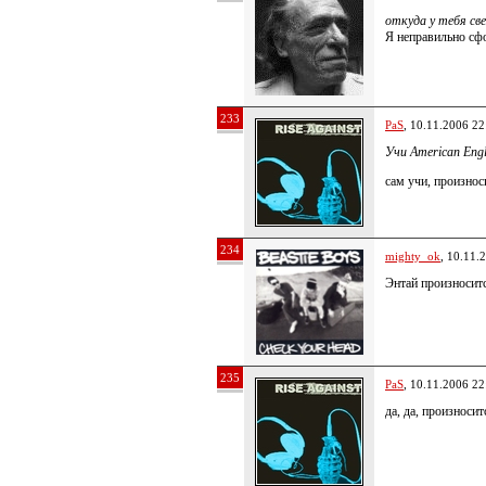
откуда у тебя св
Я неправильно с
233
PaS
, 10.11.2006 22
Учи American Eng
сам учи, произнос
234
mighty_ok
, 10.11.
Энтай произносит
235
PaS
, 10.11.2006 22
да, да, произносит