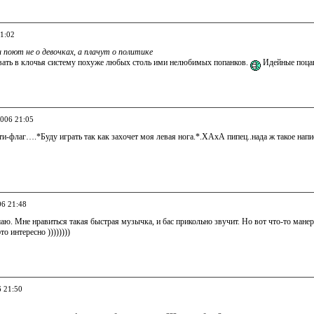
21:02
 поют не о девочках, а плачут о политике
вать в клочья систему похуже любых столь ими нелюбимых попанков.
Идейные поцан
2006 21:05
нти-флаг….*Буду играть так как захочет моя левая нога.*.ХАхА пипец..нада ж такое на
06 21:48
аю. Мне нравиться такая быстрая музычка, и бас прикольно звучит. Но вот что-то манер
о интересно ))))))))
6 21:50