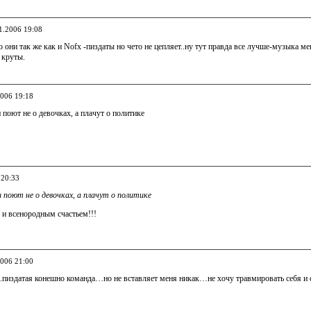
11.2006 19:08
 они так же как и Nofx -пиздаты но чето не цепляет..ну тут правда все лучше-музыка ме
 круты.
2006 19:18
поют не о девочках, а плачут о политике
 20:33
 поют не о девочках, а плачут о политике
 и всенородным счастьем!!!
2006 21:00
.пиздатая конешно команда…но не вставляет меня никак…не хочу травмировать себя и 