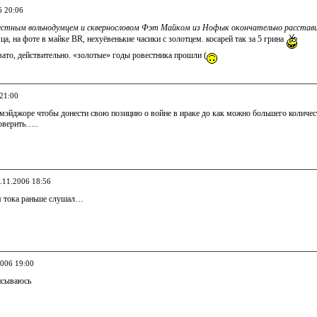
6 20:06
вестным вольнодумцем и сквернословом Фэт Майком из Нофык окончательно расста
ца, на фоте в майке BR, нехуёвенькие часики с золотцем. косарей так за 5 грина
вато, действительно. «золотые» годы ровестника прошли (
 21:00
 мэйджоре чтобы донести свою позицию о войне в ираке до как можно большего количества
поверить…..
0.11.2006 18:56
я тока раньше слушал…
2006 19:00
исываюсь