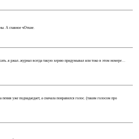
ы. А главное чОткие.
писать..я ржал..журнал всегда такую херню придумывал или токо в этом номере…
а пения уже поднадаедает, а сначала понравился голос. (таким голосом про