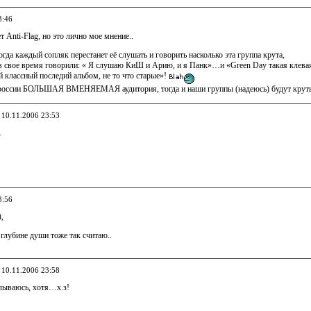
3:46
т Anti-Flag, но это лично мое мнение..
гда каждый сопляк перестанет её слушать и говорить насколько эта группа крута,
 в свое время говорили: « Я слушаю КиШ и Арию, и я Панк»…и «Green Day такая клева
ой классный последий альбом, не то что старые»!
в россии БОЛЬШАЯ ВМЕНЯЕМАЯ аудитория, тогда и наши группы (надеюсь) будут кр
, 10.11.2006 23:53
…
3:56
,
глубине души тоже так считаю..
, 10.11.2006 23:58
алываюсь, хотя…х.з!