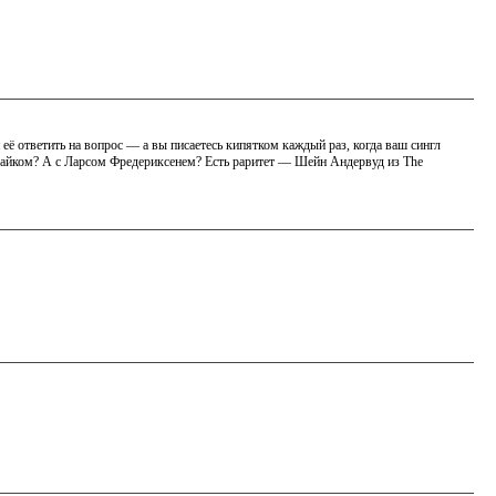
её ответить на вопрос — а вы писаетесь кипятком каждый раз, когда ваш сингл
 Майком? А с Ларсом Фредериксенем? Есть раритет — Шейн Андервуд из The