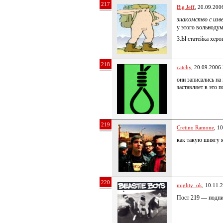
217
Big Jeff
, 20.09.200
знакомство с из
у этого вольнодум
З.Ы статейка херо
218
catchy
, 20.09.2006
они записались на
заставляет в это 
219
Cretino Ramone
, 1
как такую шнягу 
220
mighty_ok
, 10.11.
Пост 219 — подп