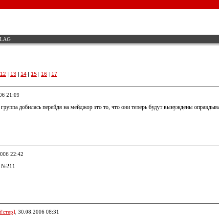
FLAG
12
|
13
|
14
|
15
|
16
|
17
06 21:09
 группа добилась перейдя на мейджор это то, что они теперь будут вынуждены оправды
2006 22:42
м №211
!стер]
, 30.08.2006 08:31