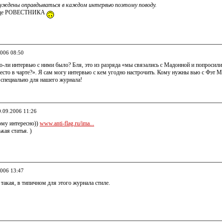
нуждены оправдываться в каждом интервью поэтому поводу.
роде РОВЕСТНИКА
2006 08:50
о-ли интервью с ними было? Бля, это из разряда «мы связались с Мадонной и попросили 
место в чарте?». Я сам могу интервью с кем угодно настрочить. Кому нужны вью с Фэт
, специально для нашего журнала!
0.09.2006 11:26
кому интересно))
www.anti-flag.ru/ima...
кая статья. )
2006 13:47
 такая, в типичном для этого журнала стиле.