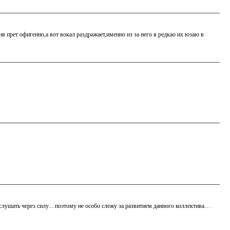
ня прет офигенно,а вот вокал раздражает,именно из за него я редкао их юзаю в
слушать через силу…поэтому не особо слежу за развитием данного коллектива…