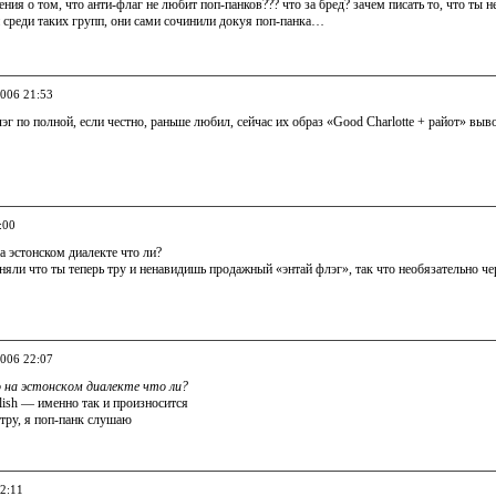
ения о том, что анти-флаг не любит поп-панков??? что за бред? зачем писать то, что ты н
 среди таких групп, они сами сочинили докуя поп-панка…
2006 21:53
эг по полной, если честно, раньше любил, сейчас их образ «Good Charlotte + райот» выв
:00
а эстонском диалекте что ли?
няли что ты теперь тру и ненавидишь продажный «энтай флэг», так что необязательно че
2006 22:07
 на эстонском диалекте что ли?
lish — именно так и произносится
е тру, я поп-панк слушаю
22:11