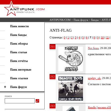
ANTIPUNK/COM
>
Панк форум
>
Банды
> ANTI-
Панк новости
ANTI-FLAG
Панк банды
Страницы:
0
|
1
|
2
|
3
|
4
|
5
|
6
|
7
|
8
|
9
|
10
|
11
|
Панк обзоры
211
Not Jesus
, 29.08.20
Панк статьи
единственное чего
Панк отчёты
Панк интервью
212
Панк ссылки
mighty_ok
, 29.08.
Согласен с посто
Панк форум
поиск
213
Randle [москов хОй