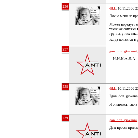
236
dikk
, 10.11.2006 2
Лично меня не пре
Может порадует ко
такие же сопляки
группа, у них так
Когда появится 
237
gon_don_giovanni
…Н-И-К-А-Д-А
238
dikk
, 10.11.2006 2
2gon_don_giovanni
Я оптимист…но в 
239
gon_don_giovanni
Да я просса прик