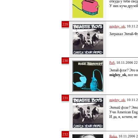
откуда у тебя свед
У них куча друзей
229
mighty_ok
, 10.11.
Затрахал Энтай-Фл
230
PaS
, 10.11.2006 22
Энтай флэг? Это н
mighty_ok,
все по
231
mighty_ok
, 10.11.
Энтай флэг? Это
Учи American Eng
И да, я, кстати, н
232
Roka
, 10.11.2006 