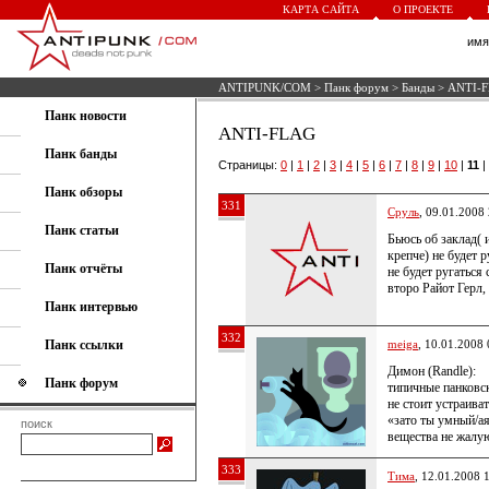
КАРТА САЙТА
О ПРОЕКТЕ
им
ANTIPUNK/COM
>
Панк форум
>
Банды
> ANTI-
Панк новости
ANTI-FLAG
Панк банды
Страницы:
0
|
1
|
2
|
3
|
4
|
5
|
6
|
7
|
8
|
9
|
10
|
11
|
Панк обзоры
331
Сруль
, 09.01.2008
Панк статьи
Бьюсь об заклад( 
крепче) не будет р
Панк отчёты
не будет ругаться
второ Райот Герл, 
Панк интервью
332
Панк ссылки
meiga
, 10.01.2008 
Димон (Randle):
Панк форум
типичные панковс
не стоит устраива
«зато ты умный/ая
поиск
вещества не жалу
333
Тима
, 12.01.2008 