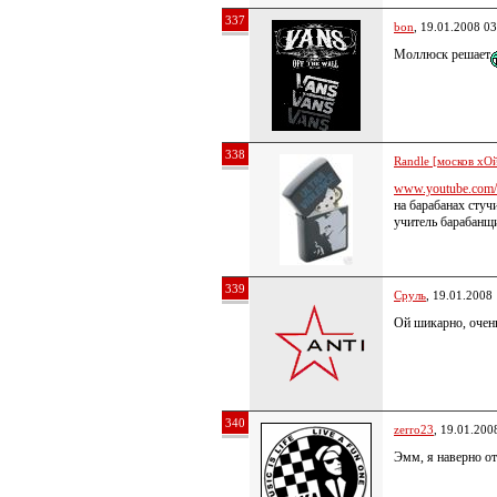
337
bon
, 19.01.2008 03
Моллюск решает
338
Randle [москов хОй
www.youtube.com/w
на барабанах сту
учитель барабанщи
339
Сруль
, 19.01.2008
Ой шикарно, очен
340
zerro23
, 19.01.200
Эмм, я наверно от