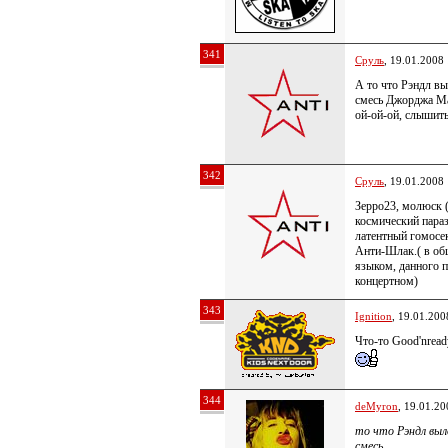
341
Сруль
, 19.01.2008
А то что Рэндл вы
смесь Джорджа Ма
ой-ой-ой, слышить
342
Сруль
, 19.01.2008
Зерро23, молюск (
космический пара
латентный гомосе
Анти-Шлак.( в об
языком, данного 
концертном)
343
Ignition
, 19.01.200
Что-то Good'nrea
344
deMyron
, 19.01.20
то что Рэндл выл
смесь