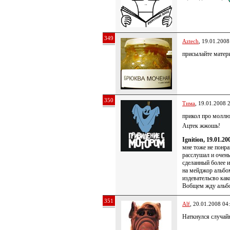
349
Aztech
, 19.01.2008
присылайте матери
350
Тима
, 19.01.2008 
прикол про молл
Ацтек жжошь!
Ignition, 19.01.20
мне тоже не понра
расслушал и очень
сделанный более и
на мейджор альбо
издевательсво како
Вобщем жду альбо
351
Alf
, 20.01.2008 04
Наткнулся случайн