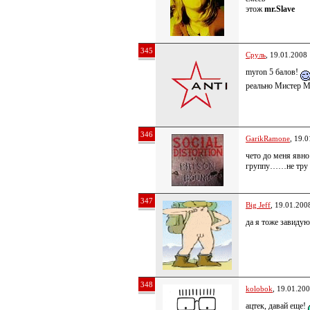
этож
mr.Slave
345
Сруль
, 19.01.2008
myron 5 балов!
реально Мистер М
346
GarikRamone
, 19.
чето до меня явно
группу……не тру 
347
Big Jeff
, 19.01.200
да я тоже завидую
348
kolobok
, 19.01.20
ацтек, давай еще!