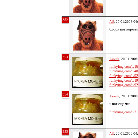
352
Alf
, 20.01.2008 04
Сорри вот нормал
353
Aztech
, 20.01.2008
funkyimg.com/u/16
funkyimg.com/u/40
funkyimg.com/u/92
funkyimg.com/u/19
funkyimg.com/u/92
354
Aztech
, 20.01.2008
и вот еще что
funkyimg.com/u/21
355
Alf
, 20.01.2008 04