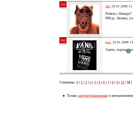
359
Alf
, 20.01.2008 11
Ребята с Питера!!
600 рэ. Звонил, у
360
bon
, 20.01.2008 13
Ацтек, хорош
о
Страницы:
0
|
1
|
2
|
3
|
4
|
5
|
6
|
7
|
8
|
9
|
10
|
11
|
Только
зарегистрированные
и авторизованны