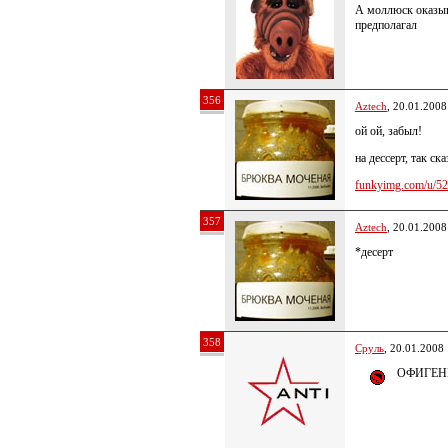
А моллюск оказыва
предполагал
356
Aztech
, 20.01.2008
ой ой, забыл!
на дессерт, так ска
funkyimg.com/u/52
357
Aztech
, 20.01.2008
*десерт
358
Сруль
, 20.01.2008
ОФИГЕН