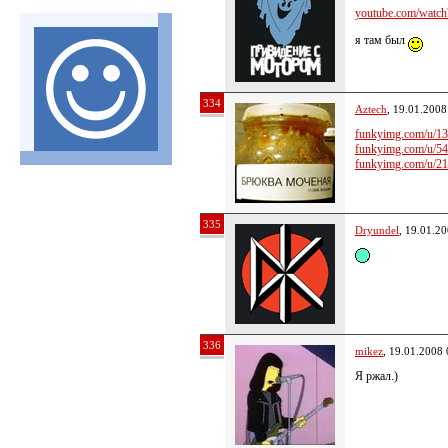
youtube.com/watch
я там был
334
Aztech
, 19.01.2008
funkyimg.com/u/13
funkyimg.com/u/54
funkyimg.com/u/21
335
Dryundel
, 19.01.2
336
mikez
, 19.01.2008 
Я ржал.)