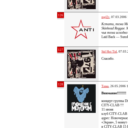
126
mgl2r
, 07.03.2006 
Кстати, тема Mos
Skinhead Reggae.
чья тема исходно
Laid Back — Suns
127
Sid Hoi Tid
, 07.03
Спасибо.
128
Тима
, 26.05.2006 
Внимание!!!!!!!!
концерт группы Di
CITY-CLAB !!!
11 июня
клуб CITY-CLAB
адрес: Новочеркас
«Экран», 5 минут
в CITY-CLAB 15 К