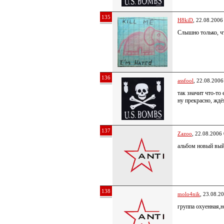
135
H8kiD
, 22.08.2006
Слышно только, чт
136
assfool
, 22.08.2006
так значит что-то 
ну прекрасно, ждё
137
Zazoo
, 22.08.2006
альбом новый вый
138
molo4nik
, 23.08.2
группа охуенная,