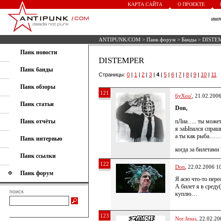
КАРТА САЙТА
О ПРОЕКТЕ
им
ANTIPUNK/COM
>
Панк форум
>
Банды
> DISTE
Панк новости
DISTEMPER
Панк банды
Страницы:
0
|
1
|
2
|
3
|
4
|
5
|
6
|
7
|
8
|
9
|
10
|
11
Панк обзоры
121
6yXou'
, 21.02.200
Панк статьи
Don,
Панк отчёты
пЛиа….. ты может 
я заЫпался спраши
а ты как рыба……
Панк интервью
когда за билетами 
Панк ссылки
122
Don
, 22.02.2006 1
Панк форум
Я асю что-то пер
А билет я в среду
поиск
куплю…
123
Not Jesus
, 22.02.20