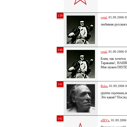
139
vetal
, 01.09.2006 0
любимая русскояз
140
vetal
, 01.09.2006 0
Блин, так хочется
Тараканы!, НАИ
Мне нужен DIS
141
Roka
, 01.09.2006 
группа охуенная,н
Это какие? После
142
xBIVx
, 01.09.2006