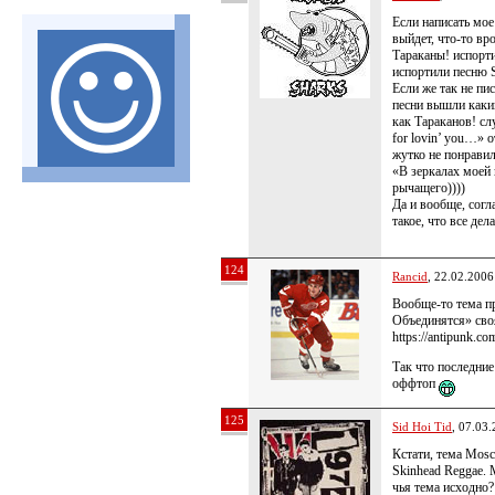
Если написать мое
выйдет, что-то вр
Тараканы! испорти
испортили песню S
Если же так не пис
песни вышли каки
как Тараканов! сл
for lovin’ you…» о
жутко не понравил
«В зеркалах моей
рычащего))))
Да и вообще, согл
такое, что все дел
124
Rancid
, 22.02.2006
Вообще-то тема пр
Объединятся» своя
https://antipunk.c
Так что последние
оффтоп
125
Sid Hoi Tid
, 07.03
Кстати, тема Mosc
Skinhead Reggae.
чья тема исходно?