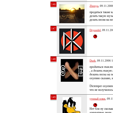
146
Zhenya
, 09.11.200
продаться также ка
делать такую музы
делать песни на по
147
Dryundel
, 09.11.2
148
Dush
, 09.11.2006 
продаться также 
, и делать такую 
делать песни на п
охуенно сказано, 
Dictemper охуене
что не получилось
149
утиный пляж
, 09.1
Нет бля ну сколько
адекватные люди,,