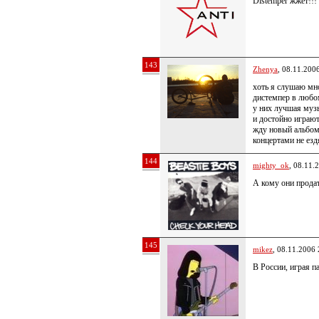
Distemper жжет!!!
143
Zhenya
, 08.11.200
хоть я слушаю мно
дистемпер в любо
у них лучшая муз
и достойно играют
жду новый альбом 
концертами не езд
144
mighty_ok
, 08.11.
А кому они прода
145
mikez
, 08.11.2006 
В России, играя п