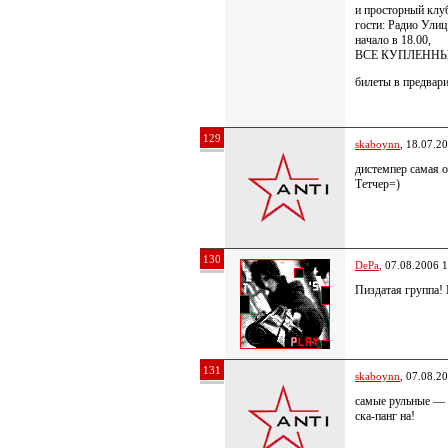
и просторный клу
гости: Радио Улиц
начало в 18.00,
ВСЕ КУПЛЕННЫ
билеты в предвари
129
skaboynn
, 18.07.2
дистемпер самая 
Тетчер=)
130
DePa
, 07.08.2006 
Пиздатая группа!
131
skaboynn
, 07.08.2
самые рульные — м
ска-панг на!