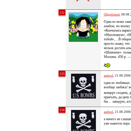
132
Oligofriend
, 08.08
Одна из моих сам
альбом, по моему
«Кончились наркот
«Миллениум», «Ис
тобой»,…В общем, 
просто скажу, что
нельзя достать а
«Шпионов». тольк 
Москвы. 450 р. — д
133
assfool
, 21.08.2006
одна из любимых 
вообще заебись! 
концерт сходить, 
приехать, да цену
бы… завидую, кто
134
assfool
, 21.08.2006
а ничего не слышн
уже кажется пор