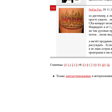
150
NuFan Fan
, 09.11.
оо дистемпер..я л
просто ужасен…н
СКа-концерт песн
Инциндент..я её 1
же там духовые п
потом…песня пизд
а насчёт продажно
рассуждать…Если 
я не знаю остров
проигрыши я им в
Страницы:
0
|
1
|
2
|
3
|
4
|
5
|
6
|
7
|
8
|
9
|
10
|
11
Только
зарегистрированные
и авторизованны