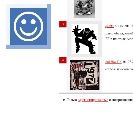
3
qaz99
, 01.07.2010 
Было обсуждение
EP в их стиле, м
4
Sid Hoi Tid
, 01.07
ох бля. поиском н
Только
зарегистрированные
и авторизованны