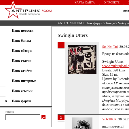
КАРТА САЙТА
О ПРОЕКТЕ
им
ANTIPUNK/COM
>
Панк форум
>
Банды
> Swingin 
Панк новости
Swingin Utters
Панк банды
1
Sid Hoi Tid
, 30.06
Панк обзоры
Вроде не было об
Панк статьи
Swingin' Utters —
www.multiupload.c
Bitrate: 320 kbps
Панк отчёты
Size: 15 mb
Цитата by Lieberd
Панк интервью
«Новое EP знамен
статусности гов
Панк ссылки
продюссировали т
Майк, а турили о
Dropkick Murphys.
Панк форум
были заняты в са
альбом, это типа
поиск
2
YOZHICK
, 30.06.
ништяковое EP