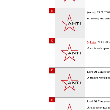
41
(гость), 23.09.200
по-моему антипан
42
Splinter
, 24.09.200
А чтобы обсирать
43
Lord Of Cunt
(гост
А может, чтобы в
44
Lord Of Cunt
(гост
Ага, я читал где-т