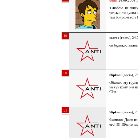
budil
, 24.09.2004 
я люблю. не лице
только что купил
там бонусом есть 
49
carrot
(гость), 24.
ой будил,оставляе
50
Slipknot
(гость), 2
Обажаю эту групп
на хуй кому она н
Clan
51
Slipknot
(гость), 2
Фамилия Джои н
его!!!!!!!!Котик 