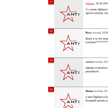
37
Splinter
, 30.08.200
А у меня slipknot 
просто потому что
38
Roxy
(гость), 10.0
Кому и за что мож
клоунов??????????
39
carrot
(гость), 22.
никому и низачто 
реальность
40
dismay
(гость), 22
а мне Slipknot и 
большей частью ла