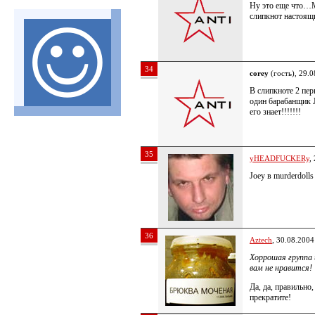
Ну это еще что…М
слипкнот настоя
34
corey
(гость), 29.
В слипкноте 2 пер
один барабанщик Jo
его знает!!!!!!!
35
yHEADFUCKERy
,
Joey в murderdolls
36
Aztech
, 30.08.2004
Хоррошая группа 
вам не нравится!
Да, да, правильно
прекратите!