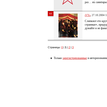
раз… их санитар
60
iVYs
, 27.10.2004 1
Слипкнот ето кру
странные», приду
думайте я не фан
Страницы:
0
|
1
|
2
|
3
Только
зарегистрированные
и авторизованны