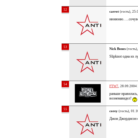
52
carrot
(гость), 25.
нюнюню…..сочув
53
Nick Bones
(гость)
Slipknot одна из 
54
FTW7
, 28.09.2004
раньше нравилась, 
возненавидел!
55
corey
(гость), 01.
Джои Джордисон с