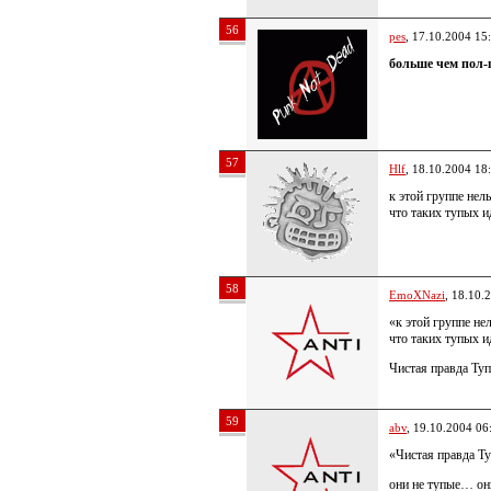
56
pes
, 17.10.2004 15
больше чем пол-
57
Hlf
, 18.10.2004 18
к этой группе н
что таких тупых и
58
EmoXNazi
, 18.10.
«к этой группе 
что таких тупых и
Чистая правда Тупе
59
abv
, 19.10.2004 06
«Чистая правда Ту
они не тупые… он