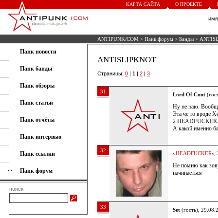
КАРТА САЙТА
О ПРОЕКТЕ
им
ANTIPUNK/COM
>
Панк форум
>
Банды
> ANTIS
Панк новости
ANTISLIPKNOT
Панк банды
Страницы:
0
|
1
|
2
|
3
Панк обзоры
31
Lord Of Cunt
(гост
Панк статьи
Ну не наю. Вообще
Эта че то вроде Х
Панк отчёты
2 HEADFUCKER
А какой именно ба
Панк интервью
32
Панк ссылки
yHEADFUCKERy
,
Не помню как зов
Панк форум
начинаеться
поиск
33
Set
(гость), 29.08.