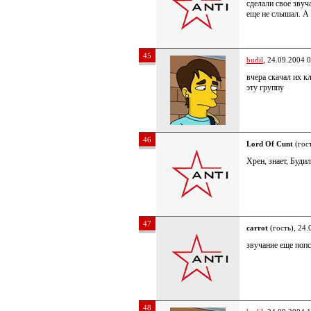
сделали свое звуч
еще не слышал. А 
45
budil
, 24.09.2004 
вчера скачал их к
эту группу
46
Lord Of Cunt
(гост
Хрен, знает, Буд
47
carrot
(гость), 24.
звучание еще попс
48