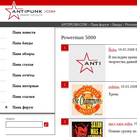
ANTIPUNK/COM
>
Панк форум
>
Банды
> Powerm
Панк новости
Powerman 5000
Панк банды
1
Йoha
, 19.03.2008 
Панк обзоры
В последнее время
творчества данно
Панк статьи
Панк отчёты
2
Панк интервью
redsfan
, 19.03.200
Хрень.
Панк ссылки
Панк форум
поиск
3
stacy gang gribo
, 1
Помню группу по с