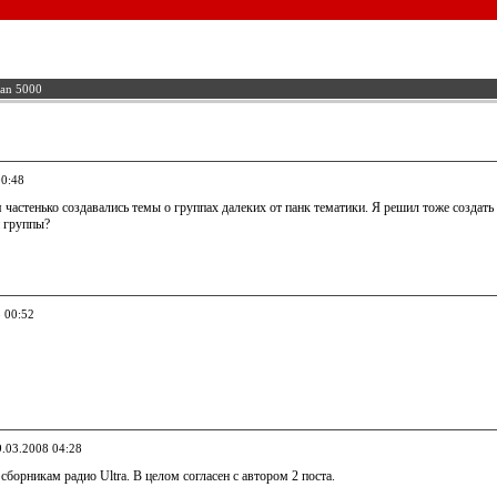
an 5000
00:48
 частенько создавались темы о группах далеких от панк тематики. Я решил тоже создать
й группы?
8 00:52
9.03.2008 04:28
борникам радио Ultra. В целом согласен с автором 2 поста.