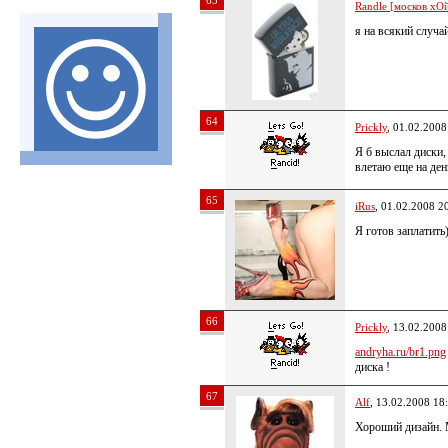
63
Randle [москов хОй
я на всякий случа
64
Prickly
, 01.02.2008
Я б выслал диски, 
влетаю еще на ден
65
iRus
, 01.02.2008 2
Я готов заплатить
66
Prickly
, 13.02.2008
andryha.ru/br1.png
диска !
67
Alf
, 13.02.2008 18
Хороший дизайн. 