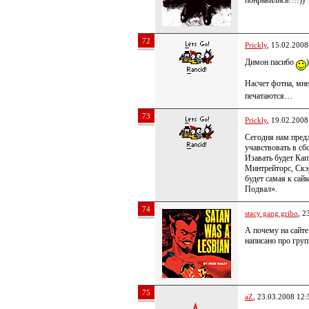
понравились!!!!))
72
Prickly
, 15.02.2008
Димон пасибо
)
Насчет фотна, мне
печатаются…
73
Prickly
, 19.02.2008
Сегодня нам предл
учавствовать в сбо
Изавать будет Кап
Минтрейторс, Скэр
будет самая к са
Подвал».
74
stacy gang gribo
, 2
А почему на сайте
написано про гру
75
aZ
, 23.03.2008 12: