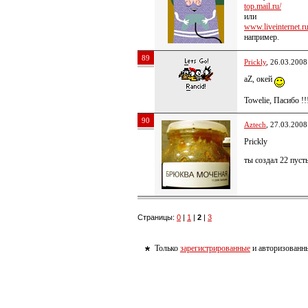
top.mail.ru/
или
www.liveinternet.ru/
например.
89
Prickly
, 26.03.2008
aZ, окей
Towelie, Пасибо !!
90
Aztech
, 27.03.2008
Prickly
ты создал 22 пуст
Страницы:
0
|
1
|
2
|
3
Только
зарегистрированные
и авторизованны