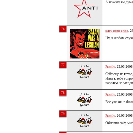
А почему ты думае
76
stacy gang gribo
, 2
Ну, в любом случа
77
Prickly
, 23.03.2008
Сайт еще не готов,
Илья к тебе вопро
паролем не заходи
78
Prickly
, 23.03.2008
Все уже ок, в бли
79
Prickly
, 26.03.2008
Обновил сайт, ми