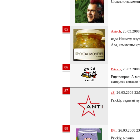
Сильно откоммент
85
Aztech
, 26.03.2008
надо Ильюху пну
Ага, камменты кру
86
Prickly
, 26.03.2008
Еще вопрос. А мож
смотреть сколько 
87
aZ
, 26.03.2008 22:
Prickly, задавай 
88
l0ki
, 26.03.2008 23
Prickly, можно