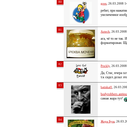
80
gren
, 26.03.2008 1
ребят, при нажати
увеличенное изоб
81
Aztech
, 26.03.2008
ага, чё то не так.
форматирован. Ща
82
Prickly
, 26.03.2008
Да, Стас, вчера хо
т.к сидел делал эт
83
batiskaff
, 26.03.20
bodyrobbers.antipu
самая жара тут!
84
Жора Буш
, 26.03.