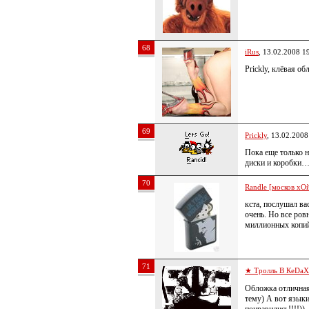
68
iRus
, 13.02.2008 1
Prickly, клёвая об
69
Prickly
, 13.02.2008
Пока еще только 
диски и коробки
70
Randle [москов хОй
кста, послушал ва
очень. Но все ров
миллионных копий
71
★ Тролль В КеDa
Обложка отличная,
тему) А вот языки