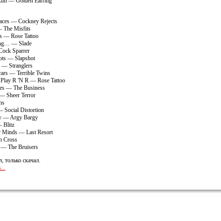
Run — Golden Earring
races — Cockney Rejects
 The Misfits
s — Rose Tattoo
ing… — Slade
Cock Sparrer
ots — Slapshot
 — Stranglers
cars — Terrible Twins
 Play R 'N R — Rose Tattoo
oes — The Business
— Sheer Terror
ns
 Social Distortion
ry — Argy Bargy
 Blitz
r Minds — Last Resort
n Cross
s — The Bruisers
, только скачал.
...