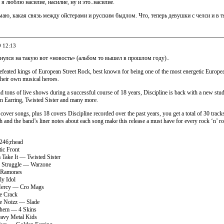
 я люблю насилие, насилие, ну и это..насилие.
аю, какая связь между ойстерами и русским быдлом. Что, теперь девушки с челси и в тя
9 12:13
нулся на такую вот «новость» (альбом то вышел в прошлом году)..
defeated kings of European Street Rock, best known for being one of the most energetic European 
their own musical heroes.
nd tons of live shows during a successful course of 18 years, Discipline is back with a new stud
en Earring, Twisted Sister and many more.
over songs, plus 18 covers Discipline recorded over the past years, you get a total of 30 track
sh and the band’s liner notes about each song make this release a must have for every rock ‘n’ rol
246;rhead
ic Front
 Take It — Twisted Sister
e Struggle — Warzone
— Ramones
ly Idol
Mercy — Cro Mags
e Crack
e Noizz — Slade
Them — 4 Skins
eavy Metal Kids