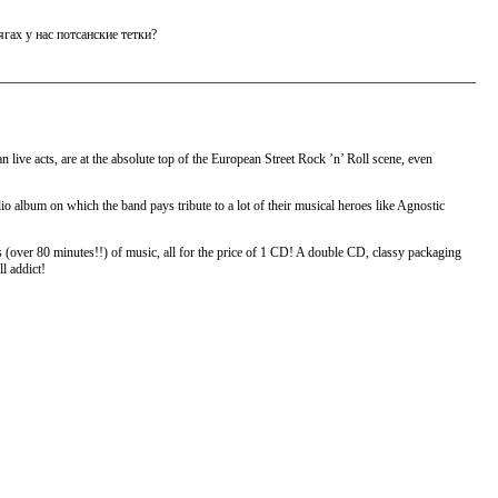
гах у нас потсанские тетки?
live acts, are at the absolute top of the European Street Rock ’n’ Roll scene, even
io album on which the band pays tribute to a lot of their musical heroes like Agnostic
s (over 80 minutes!!) of music, all for the price of 1 CD! A double CD, classy packaging
l addict!