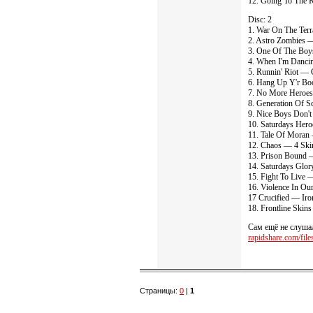
12. Going To The 
Disc: 2
1. War On The Ter
2. Astro Zombies —
3. One Of The Boy
4. When I'm Danc
5. Runnin' Riot — 
6. Hang Up Y'r Bo
7. No More Heroes
8. Generation Of S
9. Nice Boys Don't
10. Saturdays Her
11. Tale Of Moran 
12. Chaos — 4 Ski
13. Prison Bound —
14. Saturdays Glo
15. Fight To Live —
16. Violence In Ou
17 Crucified — Iro
18. Frontline Skin
Сам ещё не слушал
rapidshare.com/files
Страницы:
0
|
1