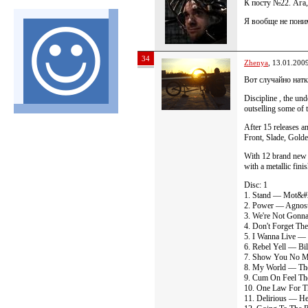
К посту №22. Ага,
Я вообще не поним
34
Zhenya
, 13.01.200
Вот случайно натк
Discipline , the un
outselling some of 
After 15 releases a
Front, Slade, Gold
With 12 brand new c
with a metallic fini
Disc: 1
1. Stand — Mot&#
2. Power — Agnost
3. We're Not Gonna
4. Don't Forget Th
5. I Wanna Live 
6. Rebel Yell — Bil
7. Show You No 
8. My World — Th
9. Cum On Feel Th
10. One Law For 
11. Delirious — H