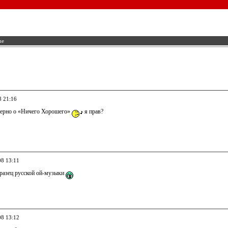
ne
8 21:16
верно о «Ничего Хорошего»
я прав?
08 13:11
разец русской ой-музыки
08 13:12