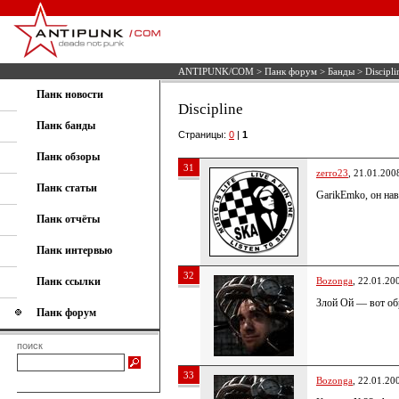
ANTIPUNK/COM
>
Панк форум
>
Банды
> Discipli
Панк новости
Discipline
Панк банды
Страницы:
0
|
1
Панк обзоры
31
zerro23
, 21.01.200
Панк статьи
GarikEmko, он на
Панк отчёты
Панк интервью
32
Панк ссылки
Bozonga
, 22.01.20
Злой Ой — вот об
Панк форум
поиск
33
Bozonga
, 22.01.20