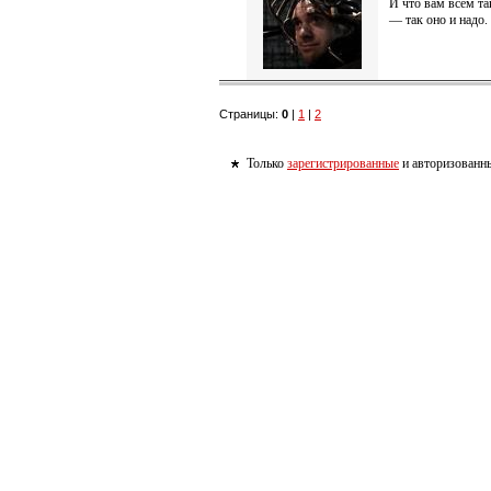
И что вам всем т
— так оно и надо.
Страницы:
0
|
1
|
2
Только
зарегистрированные
и авторизованны