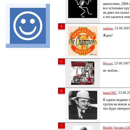
аналогично, 2004 
все остальные крут
на днях послушал 
а что касается н
4
redsfan
, 23.08.200
Ждем!
5
Mozart
, 23.08.2007
не люблю..
6
fanat1987
, 23.08.2
В одном недавно 
группа на новом а
что будет интерес
7
Randle [москов хОй