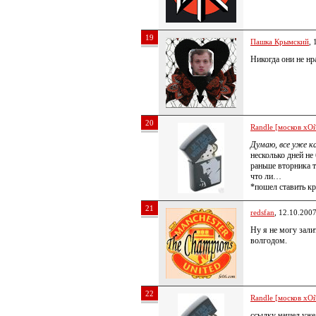
19
Пашка Крымский
, 
Никогда они не нр
20
Randle [москов хОй
Думаю, все уже 
несколько дней не
раньше вторника т
что ли…
*пошел ставить кр
21
redsfan
, 12.10.200
Ну я не могу зали
волгодом.
22
Randle [москов хОй
ссылку нашел уже