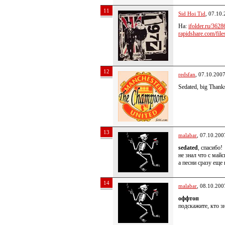
11
Sid Hoi Tid
, 07.10
На:
ifolder.ru/362
rapidshare.com/files
12
redsfan
, 07.10.200
Sedated, big Thank
13
malabar
, 07.10.200
sedated
, спасибо!
не знал что с май
а песни сразу еще
14
malabar
, 08.10.200
оффтоп
подскажите, кто зн