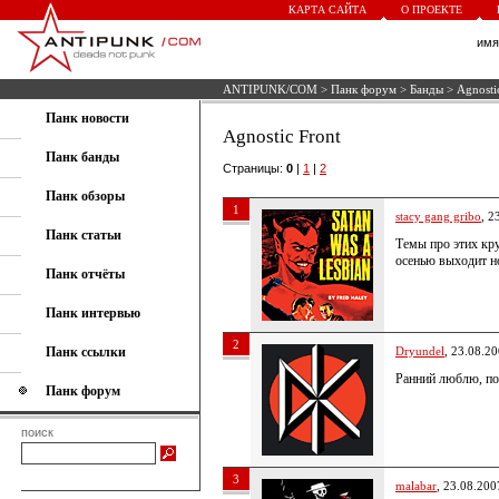
КАРТА САЙТА
О ПРОЕКТЕ
им
ANTIPUNK/COM
>
Панк форум
>
Банды
> Agnosti
Панк новости
Agnostic Front
Панк банды
Страницы:
0
|
1
|
2
Панк обзоры
1
stacy gang gribo
, 2
Панк статьи
Темы про этих кру
осенью выходит н
Панк отчёты
Панк интервью
2
Панк ссылки
Dryundel
, 23.08.2
Ранний люблю, по
Панк форум
поиск
3
malabar
, 23.08.200