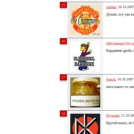
15
redsfan
, 10.10.200
Думаю, все уже 
16
ribbyramone [тру т
Карданная дробь 
17
Aztech
, 10.10.2007
мяса какого то за
18
Dryundel
, 11.10.2
Крутой вокал, не 