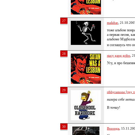
27
malabar
, 21.10.200
тоже альбом понра
а первая песня, к
альбоме Мэдболла
и соглашусь что о
28
stacy gang gribo
, 2
Угу, я про бешенн
29
ribbyramone [тру т
нихера себе метал
В точку!
30
Bozonga
, 15.11.20