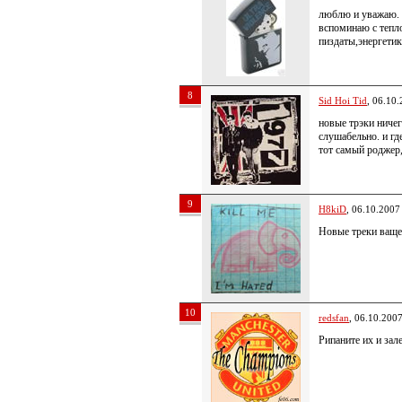
люблю и уважаю. 
вспоминаю с тепло
пиздаты,энергетик
8
Sid Hoi Tid
, 06.10
новые трэки ничег
слушабельно. и где
тот самый роджер,
9
H8kiD
, 06.10.2007
Новые треки ваще
10
redsfan
, 06.10.200
Рипаните их и зал