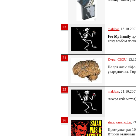
23
malabar
, 13.10.200
For My Family
пр
хочу альбом полн
24
Kypu_CBOU
, 13.1
Не зря лил с айфо
укарданились. Гор
25
malabar
, 21.10.200
нихера себе метал)
26
stacy gang gribo
, 2
Прослушал раз 10
Второй отличный 