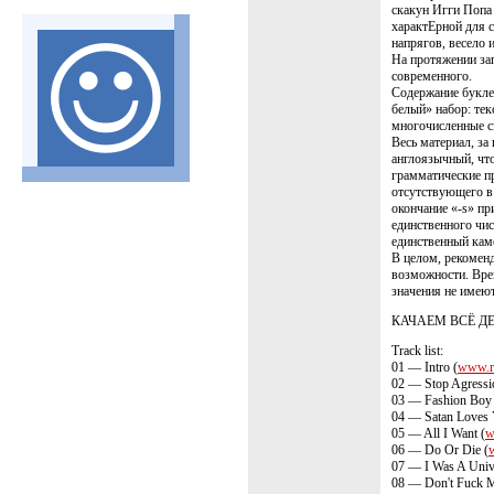
скакун Игги Попа
характЕрной для с
напрягов, весело 
На протяжении зап
современного.
Содержание букле
белый» набор: тек
многочисленные с
Весь материал, з
англоязычный, чт
грамматические пр
отсутствующего в 
окончание «-s» пр
единственного чис
единственный кам
В целом, рекомен
возможности. Вре
значения не имеют
КАЧАЕМ ВСЁ Д
Track list:
01 — Intro (
www.re
02 — Stop Agressi
03 — Fashion Boy 
04 — Satan Loves 
05 — All I Want (
w
06 — Do Or Die (
w
07 — I Was A Unive
08 — Don't Fuck M