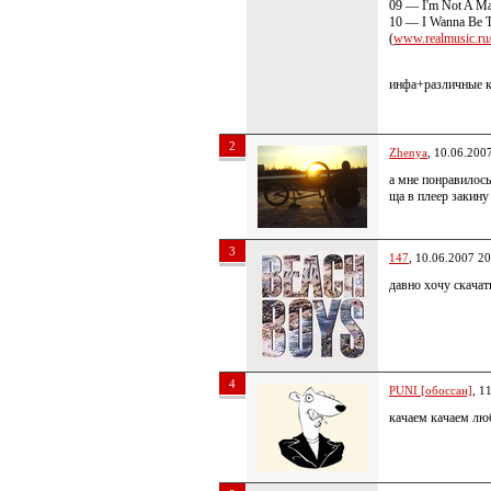
09 — I'm Not A Ma
10 — I Wanna Be 
(
www.realmusic.ru/p
инфа+различные к
2
Zhenya
, 10.06.200
а мне понравилось 
ща в плеер закину 
3
147
, 10.06.2007 20
давно хочу скачат
4
PUNI [обоссан]
, 1
качаем качаем лю