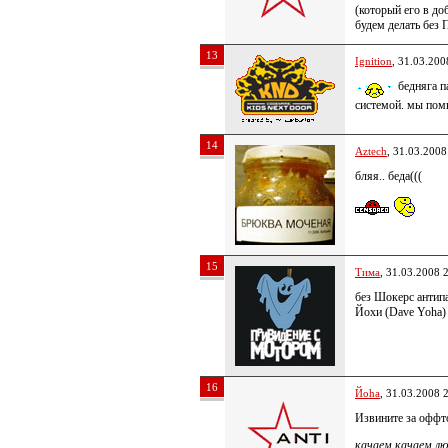
(который его в до
будем делать без
13
Ignition
, 31.03.200
бедняга п
системой. мы пом
14
Aztech
, 31.03.2008
бляя.. беда(((
15
Тима
, 31.03.2008 
без Шокерс антипа
Йохи (Dave Yoha
16
Йoha
, 31.03.2008 
Извините за оффт
качаем качаем лю