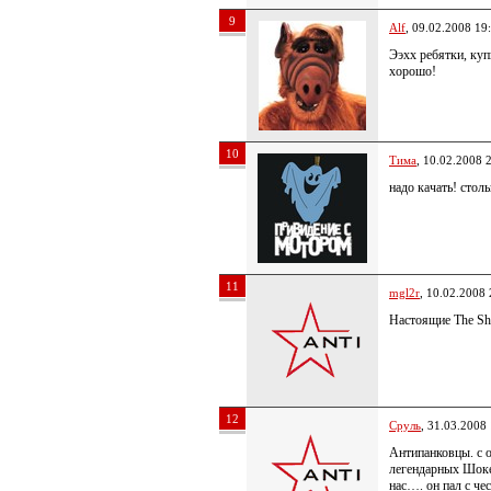
9
Alf
, 09.02.2008 19
Ээхх ребятки, куп
хорошо!
10
Тима
, 10.02.2008 
надо качать! стол
11
mgl2r
, 10.02.2008 
Настоящие The Sh
12
Сруль
, 31.03.2008
Антипанковцы. с о
легендарных Шоке
нас…. он пал с че