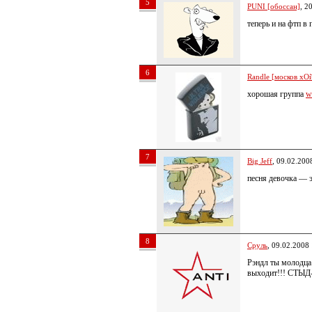
5
PUNI [обоссан]
, 2
теперь и на фтп в
6
Randle [москов хОй
хорошая группа
w
7
Big Jeff
, 09.02.200
песня девочка — э
8
Сруль
, 09.02.2008
Рэндл ты молодца!
выходит!!! СТЫД-