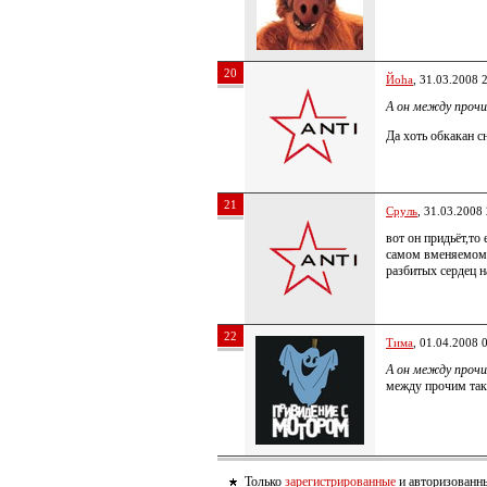
20
Йoha
, 31.03.2008 
А он между прочи
Да хоть обкакан с
21
Сруль
, 31.03.2008
вот он придьёт,то
самом вменяемом 
разбитых сердец 
22
Тима
, 01.04.2008 
А он между прочи
между прочим так
Только
зарегистрированные
и авторизованны