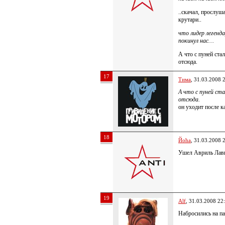
..скачал, прослуша
крутари..
что лидер легенд
покинул нас…
А что с пуней ста
отсюда.
17
Тима
, 31.03.2008 
А что с пуней ст
отсюда.
он уходит после 
18
Йoha
, 31.03.2008 
Ушел Авриль Лав
19
Alf
, 31.03.2008 22
Набросились на па