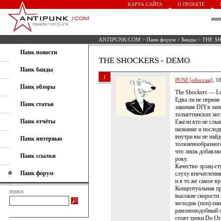
КАРТА САЙТА
О ПРОЕКТЕ
им
ANTIPUNK/COM
>
Панк форум
>
Банды
> THE S
Панк новости
THE SHOCKERS - DEMO
Панк банды
1
PUNI [обоссан]
, 1
Панк обзоры
The Shockers — Lo
Едва ли не первая
Панк статьи
законам DIYя запи
тольяттинских ме
Панк отчёты
Ежели кто не слыш
название и послед
внутри вы не най
Панк интервью
толкиенообразног
что лишь добавля
Панк ссылки
року.
Качество эрзац-ст
Панк форум
слуху впечатления
и в то же самое в
Концептуальная п
поиск
высокие скорости
мелодик (поп)-пан
рамоноподобный 
стоят треки Do Or