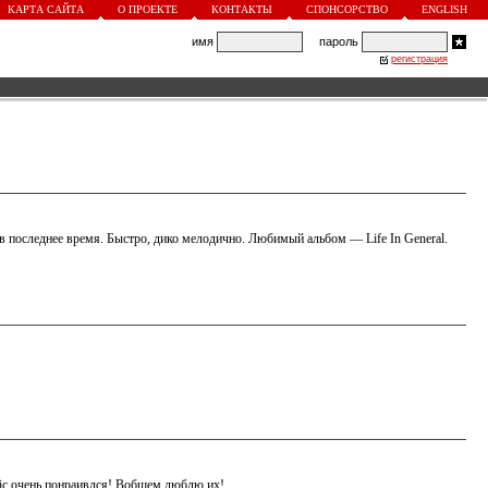
КАРТА САЙТА
О ПРОЕКТЕ
КОНТАКТЫ
СПОНСОРСТВО
ENGLISH
имя
пароль
регистрация
в последнее время. Быстро, дико мелодично. Любимый альбом — Life In General.
ic очень понраивлся! Вобщем люблю их!