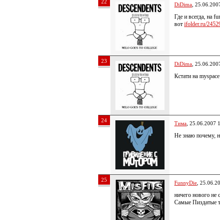
22
DiDima
, 25.06.200
Где и всегда, на fu
вот
ifolder.ru/245
23
DiDima
, 25.06.200
Кстати на myspace
24
Тима
, 25.06.2007 
Не знаю почему, 
25
FunnyDie
, 25.06.2
ничего нового не
Самые Пиздатые т