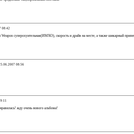
7 08:42
t Weapon суперохуительная(ИМХО), скорость и драйв на месте, а также шикарный припе
25.06.2007 08:56
09:11
нравилась! жду очень нового альбома!