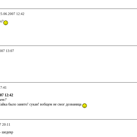
25.06.2007 12:42
ет?
2007 13:07
17:41
07 12:42
вет?
айка было занято! сукан! вобщем не смог дозваница
7 20:11
— шедевр