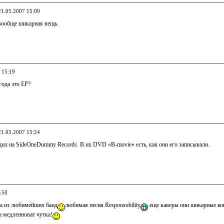
21.05.2007 15:09
вообще шикарная вещь.
 15:19
года это EP?
21.05.2007 15:24
дил на SideOneDummy Records. В их DVD «B-movie» есть, как они его записывали.
:50
а из любимейших банд
любимая песня Rеspоnsоbility
еще каверы они шикарные кон
а медленноват чутка!