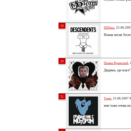
19
DiDima
, 25.06.200
Новая песня Secre
20
Пашка Крымский
, 
Дидима, где взял?
21
Тима
, 25.06.2007 
мне тоже очень по