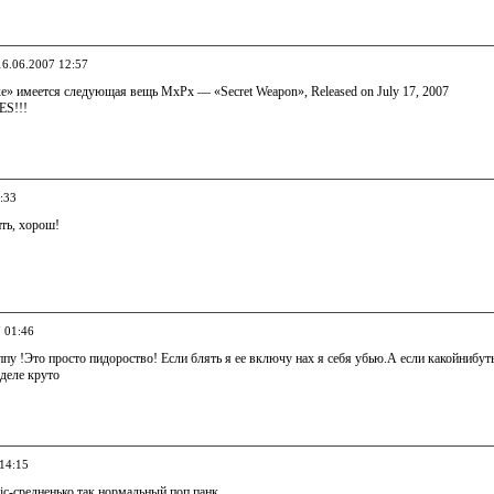
16.06.2007 12:57
е» имеется следующая вещь MxPx — «Secret Weapon», Released on July 17, 2007
ES!!!
:33
ить, хорош!
7 01:46
пу !Это просто пидороство! Если блять я ее включу нах я себя убью.А если какойнибуть 
деле круто
 14:15
ic-средненько так,нормальный поп панк