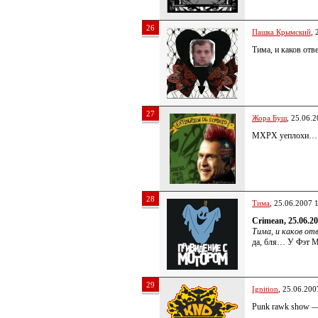
26
Пашка Крымский
, 
Тима, и каков отв
27
Жора Буш
, 25.06.
MXPX yеплохи…
28
Тима
, 25.06.2007 
Crimean, 25.06.20
Тима, и каков от
да, бля… У Фэт М
29
Ignition
, 25.06.200
Punk rawk show 