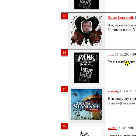
15
Пашка Крымский
, 
Хм, на «интерпанк
16 новых песен. Y
16
bon
, 18.06.2007 00
Ух ты мля!
епт
17
zynosis
, 18.06.200
Ненавижу эту груп
обассу=)Насамом 
18
waster
, 21.06.2007
слушал только pan