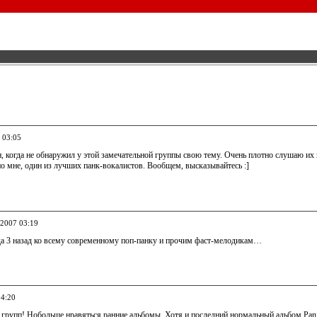
 03:05
, когда не обнаружил у этой замечательной группы свою тему. Очень плотно слушаю их 
о мне, один из лучших панк-вокалистов. Вообщем, высказывайтесь :]
.2007 03:19
ода 3 назад ко всему современному поп-панку и прочим фаст-мелодикам…
04:20
групп! Нобольше нравяться ранние альбомы. Хотя и последний нормальный альбом Pan