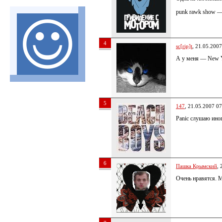
punk rawk show —
4
sc[rip]t
, 21.05.2007
А у меня — New Y
5
147
, 21.05.2007 07
Panic слушаю иног
6
Пашка Крымский
, 
Очень нравятся. М