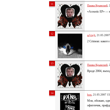
11
Пашка Крымский
, 
«Acoustic EP» — 
12
sc[rip]t
, 21.05.2007
2 Crimean: какого 
13
Пашка Крымский
, 
Вроде 2004, выхо
14
bon
, 21.05.2007 15
Мля, обожаю, одн
офигенчик, прафд