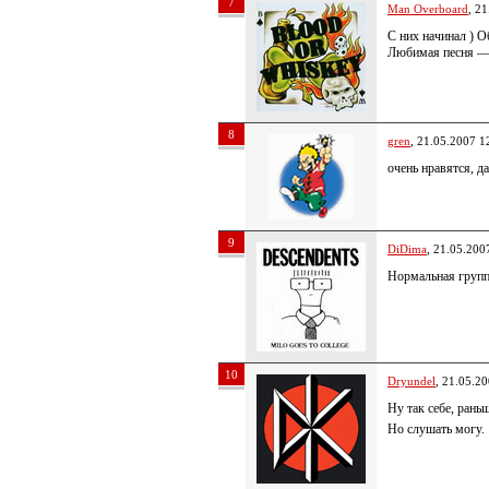
7
Man Overboard
, 2
С них начинал ) 
Любимая песня — 
8
gren
, 21.05.2007 1
очень нравятся, д
9
DiDima
, 21.05.200
Нормальная групп
10
Dryundel
, 21.05.2
Ну так себе, рань
Но слушать могу.