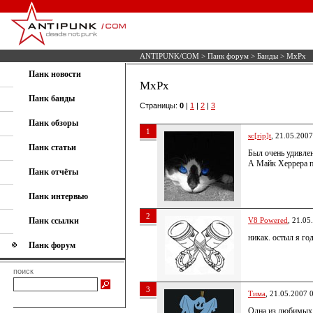
ANTIPUNK/COM
>
Панк форум
>
Банды
> MxPx
Панк новости
MxPx
Панк банды
Страницы:
0
|
1
|
2
|
3
Панк обзоры
1
sc[rip]t
, 21.05.2007
Панк статьи
Был очень удивлен
А Майк Херрера п
Панк отчёты
Панк интервью
2
Панк ссылки
V8 Powered
, 21.05
никак. остыл я г
Панк форум
поиск
3
Тима
, 21.05.2007 
Одна из любимых 