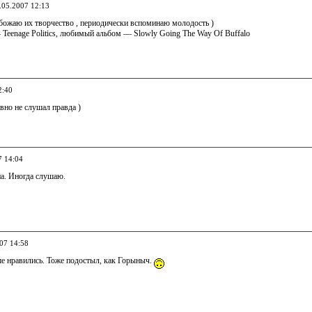
1.05.2007 12:13
Обожаю их творчество , периодически вспоминаю молодость )
Teenage Politics, любимый альбом — Slowly Going The Way Of Buffalo
2:40
авно не слушал правда )
7 14:04
а. Иногда слушаю.
007 14:58
ше нравились. Тоже подостыл, как Горыныч.