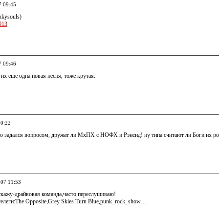
7 09:45
nkysouls)
2913
7 09:46
 их еще одна новая песня, тоже крутая.
10:22
но задался вопросом, дружат ли МхПХ с НОФХ и Рэнсид! ну типа считают ли Боги их р
007 11:53
 скажу-драйвовая команда,часто переслушиваю!
елеги:The Opposite,Grey Skies Turn Blue,punk_rock_show…