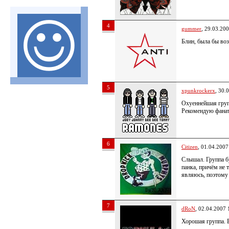
4
gummer
, 29.03.20
Блин, была бы во
5
xpunkrockerx
, 30.
Охуеннейшая груп
Рекомендую фаната
6
Citizen
, 01.04.2007
Слышал. Группа бу
панка, причём не 
являюсь, поэтому
7
dRoN
, 02.04.2007 
Хорошая группа. В