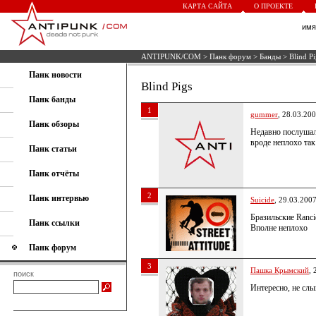
КАРТА САЙТА
О ПРОЕКТЕ
им
ANTIPUNK/COM
>
Панк форум
>
Банды
> Blind Pi
Панк новости
Blind Pigs
Панк банды
1
gummer
, 28.03.20
Панк обзоры
Недавно послушал
вроде неплохо та
Панк статьи
Панк отчёты
2
Панк интервью
Suicide
, 29.03.200
Бразильские Ranci
Панк ссылки
Вполне неплохо
Панк форум
3
Пашка Крымский
, 
поиск
Интересно, не слы