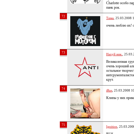
Charlotte особо п
панк рок.
72
Тима
, 25.03.2008 
очень люблю их! 
73
Нахуй ник.
, 25.03
Великолепная гру
очень хороший ал
остальное творчес
интсрументалисто
крут.
74
iRus
, 25.03.2008 1
Клипы у них прик
75
Ignition
, 25.03.200