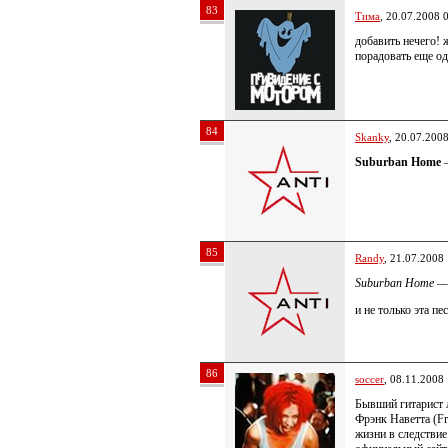
83
Тима
, 20.07.2008 
добавить нечего! 
порадовать еще 
84
Skanky
, 20.07.200
Suburban Home
—
85
Randy
, 21.07.2008
Suburban Home —
и не только эта пе
86
soccer
, 08.11.2008
Бывший гитарист
Фрэнк Наветта (Fr
жизни в следствие