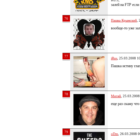
RUS,
залей на FTP если 
76
Пашка Крымский
, 
вообще-то уже за
77
iRus
, 25.03.2008 1
Пашка истину глаг
78
Митяй
, 25.03.2008
еще раз скажу что 
79
oDm
, 26.03.2008 0