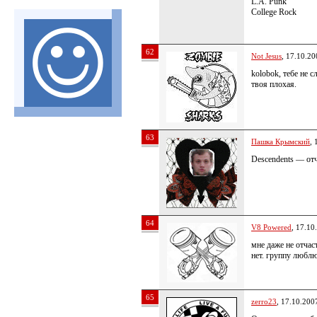
L.A. Punk
College Rock
62
Not Jesus
, 17.10.20
kolobok, тебе не 
твоя плохая.
63
Пашка Крымский
, 
Descendents — отч
64
V8 Powered
, 17.10
мне даже не отчас
нет. группу люблю
65
zerro23
, 17.10.200