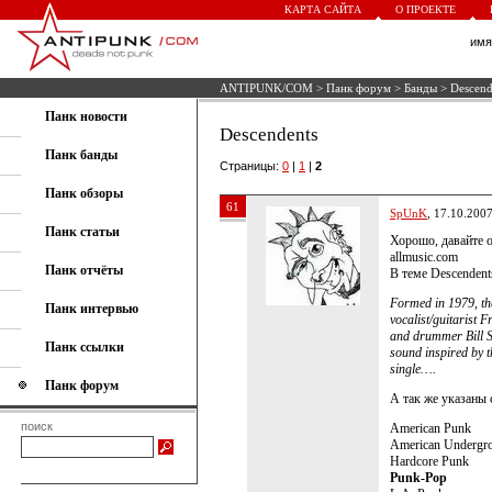
КАРТА САЙТА
О ПРОЕКТЕ
им
ANTIPUNK/COM
>
Панк форум
>
Банды
> Descend
Панк новости
Descendents
Панк банды
Страницы:
0
|
1
|
2
Панк обзоры
61
SpUnK
, 17.10.200
Панк статьи
Хорошо, давайте 
allmusic.com
Панк отчёты
В теме Descendent
Formed in 1979, the
Панк интервью
vocalist/guitarist 
and drummer Bill St
Панк ссылки
sound inspired by t
single….
Панк форум
А так же указаны
поиск
American Punk
American Undergr
Hardcore Punk
Punk-Pop