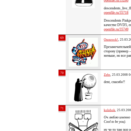
openfile.ru/35286
descendents_live_f
openfile.ru/35718
Descendents Pinkp
качестве DVD5, ес
openfile.ru/35749
69
Osonrock!
, 25.03.
Презамечательней
сторону (пример —
меньше, но все ра
70
Zebr
, 25.03.2008 0
dent, спасибо!!
71
kolobok
, 25.03.20
Оч люблю именно 
Cool to be you).
ну че-то там поп о