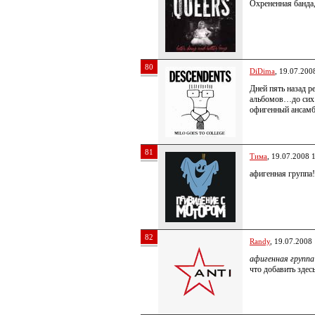
Охрененная банда
80
DiDima
, 19.07.200
Дней пять назад р
альбомов…до сих 
офигенный ансамб
81
Тима
, 19.07.2008 
афигенная группа!
82
Randy
, 19.07.2008
афигенная группа
что добавить здес