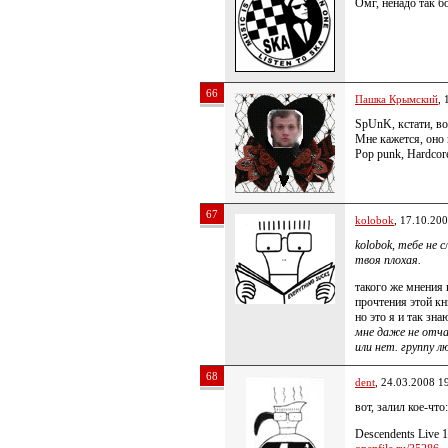
Омг, ненадо так б
66
Пашка Крымский
, 
SpUnK, кстати, во
Мне кажется, оно в
Pop punk, Hardcor
67
kolobok
, 17.10.20
kolobok, тебе не 
твоя плохая.
такого же мнения 
прочтения этой кн
но это я и так зна
мне даже не отча
или нет. группу л
68
dent
, 24.03.2008 1
вот, залил кое-что:
Descendents Live 1