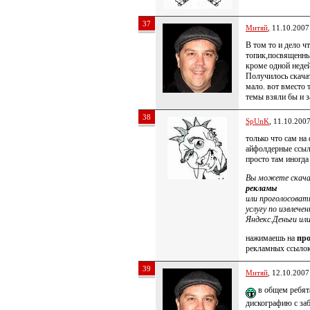
37
Митяй
, 11.10.2007
В том то и дело ч
топик,посвященны
кроме одной недей
Получилось скачат
мало. вот вместо 
темы взяли бы и за
38
SpUnK
, 11.10.200
только что сам на
айфолдерные ссыл
просто там иногда
Вы можете cкача
рекламы
или проголосоват
услугу по извлеч
Яндекс.Деньги ил
нажимаешь на
пр
рекламных ссылок 
39
Митяй
, 12.10.2007
в общем ребята
дискографию с за