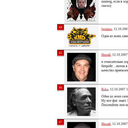
numreg, если в хо
смело)
44
Ignition
, 12.10.200
Одна из моих сам
45
Митяй
, 12.10.2007
в относительно х
битрейт…потом в 
качество приемл
46
Roka
, 12.10.2007 
Одна из моих сам
Ну вот фиг знает.
Descendents поп-
47
Митяй
, 12.10.2007