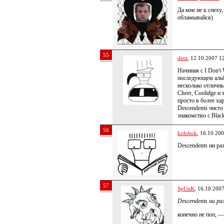
Да мне не к спеху,
обламывайся)
55
dent
, 12.10.2007 1
Начиная с I Don't
последующем альб
несколько отличных
Cheer, Coolidge и 
просто в более ха
Descendents чисто
знакомство с Blac
56
kolobok
, 16.10.20
Descendents ни раз
57
SpUnK
, 16.10.200
Descendents ни раз
конечно не поп, —