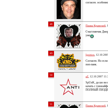
согласен. особенн
48
Пашка Крымский
, 
Счастливчик Джер
уже
49
Ignition
, 12.10.200
Согласен. Но если
поп-панк.
50
aZ
, 12.10.2007 11:
SpUnK, да шо ви 
качать с говноай
ПОЛНЫЙ ПИЗД
51
Пашка Крымский
, 