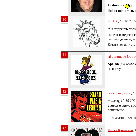
Griboedov
у те
ifolder все остал
40
SpUnK
, 12.10.200
А я торренты тол
ничего интересног
оинка и демноида
Кстати, может у к
41
ribbyramone [тру т
SpUnK
, на www.k
на почту.
42
stacy gang gribo
, 1
numreg, 12.10.200
у тебя только cool
остальное…
… и «Milo Goes To
43
Пашка Крымский
, 