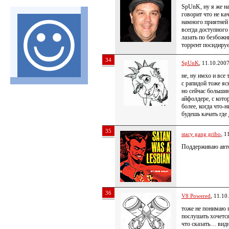
SpUnK, ну я же на
говорит что не кач
намного приятней 
всегда доступног
лазать по безбожн
торрент посидир
34
SpUnK
, 11.10.200
не, ну имхо и все
с рапидой тоже яс
но сейчас больши
айфолдере, с кото
более, когда что-н
будешь качать где 
35
stacy gang gribo
, 1
Поддерживаю авто
36
V8 Powered
, 11.10
тоже не понимаю 
послушать хочется
что сказать… видн