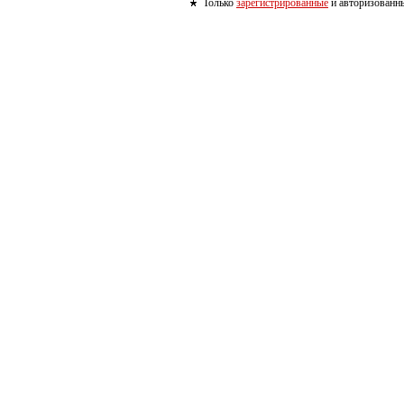
Только
зарегистрированные
и авторизованны