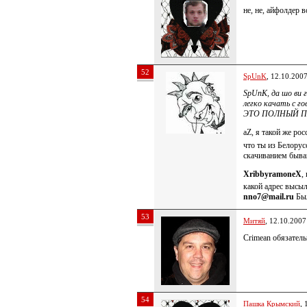
не, не, айфолдер в
52
SpUnK
, 12.10.200
SpUnK, да шо ви 
легко качать с го
ЭТО ПОЛНЫЙ П
aZ, я такой же ро
что ты из Белорус
скачиванием бываю
XribbyramoneX
,
какой адрес высы
nno7@mail.ru
Был
53
Митяй
, 12.10.2007
Crimean обязател
54
Пашка Крымский
, 