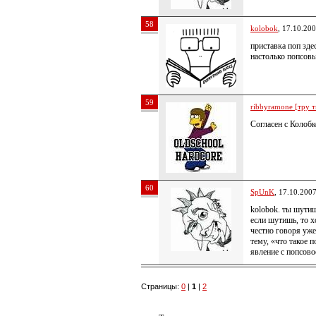
58
kolobok
, 17.10.20
приставка поп зде
настолько попсов
59
ribbyramone [тру т
Согласен с Колобк
60
SpUnK
, 17.10.200
kolobok. ты шутиш
если шутишь, то х
честно говоря уже
тему, «что такое п
явление с попсов
Страницы:
0
|
1
|
2