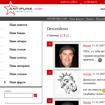
КАРТА САЙТА
О ПРОЕКТЕ
им
ANTIPUNK/COM
>
Панк форум
>
Банды
> Descend
Панк новости
Descendents
Панк банды
Страницы:
0
|
1
|
2
Панк обзоры
31
Митяй
, 11.10.2007
Панк статьи
101er, а у тебя не
страшно неудобно 
Панк отчёты
нравится…
Панк интервью
32
Панк ссылки
SpUnK
, 11.10.200
фанкисоул это пл
Панк форум
скачивать
вот это новость
поиск
гигабайты скачал о
33
Митяй
, 11.10.2007